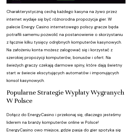
Charakterystyczną cechą każdego kasyna na żywo przez
internet wydaje się być różnorodna propozycja gier. W
palecie Energy Casino internetowego polscy gracze będa
potrafili samemu pozwolić na postanowienie o skorzystaniu
z łącznie kilku tysięcy odrębnych komputerów kasynowych.
Na założeniu konta możesz zalogować się i korzystać z
szerokiej propozycji komputerów, bonusów i ofert. Na
świeżych graczy czekają darmowe spiny, które dają świetny
start w świecie ekscytujących automatów i imponujących
konsol kasynowych.
Popularne Strategie Wypłaty Wygranych
W Polsce
Dołącz do EnergyCasino i przekonaj się, dlaczego jesteśmy
liderem na branży komputerów online w Polsce!
EnergyCasino owo miejsce, gdzie pasja do gier spotyka się