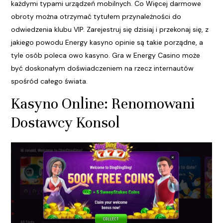
każdymi typami urządzeń mobilnych. Co Więcej darmowe
obroty można otrzymać tytułem przynależności do
odwiedzenia klubu VIP. Zarejestruj się dzisiaj i przekonaj się, z
jakiego powodu Energy kasyno opinie są takie porządne, a
tyle osób poleca owo kasyno. Gra w Energy Casino może
być doskonałym doświadczeniem na rzecz internautów
spośród całego świata.
Kasyno Online: Renomowani
Dostawcy Konsol