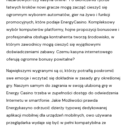
łatwych kroków nowi gracze mogą zacząć cieszyć się
ogromnym wyborem automatów, gier na żywo i funkcji
promocyjnych, które podaje EnergyCasino. Kompleksowy
wybór komputerów platformy, hojne propozycji bonusowe i
profesjonalna obsługa kontrahenta tworzą środowisko, w
którym zawodnicy mogą cieszyć się wyjątkowymi
doświadczeniami zabawy. Czemu kasyna internetowego
oferują ogromne bonusy powitalne?
Największymi wygranymi są ci, którzy potrafią poskromić
swe emocje i wczytać się dokładnie w zasady gry określonej
gry. Naszym samym do zagrania w swoją ulubioną grę w
Energy Casino trzeba w zupełności dostęp do odwiedzenia
Internetu w smartfonie. Jakie Możliwości prawda
Energykasyno odrzucić dzierży typowej dedykowanej
aplikacji mobilnej dla urządzeń mobilnych, owo używana
przeglądarka wydaje się być w pełni kompatybilna ze