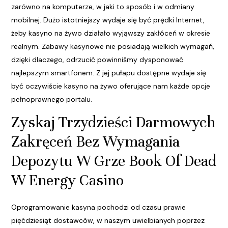
zarówno na komputerze, w jaki to sposób i w odmiany
mobilnej. Dużo istotniejszy wydaje się być prędki Internet,
żeby kasyno na żywo działało wyjąwszy zakłóceń w okresie
realnym. Zabawy kasynowe nie posiadają wielkich wymagań,
dzięki dlaczego, odrzucić powinniśmy dysponować
najlepszym smartfonem. Z jej pułapu dostępne wydaje się
być oczywiście kasyno na żywo oferujące nam każde opcje
pełnoprawnego portalu.
Zyskaj Trzydzieści Darmowych
Zakręceń Bez Wymagania
Depozytu W Grze Book Of Dead
W Energy Casino
Oprogramowanie kasyna pochodzi od czasu prawie
pięćdziesiąt dostawców, w naszym uwielbianych poprzez