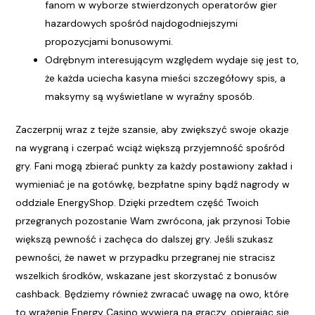
fanom w wyborze stwierdzonych operatorów gier
hazardowych spośród najdogodniejszymi
propozycjami bonusowymi.
Odrębnym interesującym względem wydaje się jest to,
że każda uciecha kasyna mieści szczegółowy spis, a
maksymy są wyświetlane w wyraźny sposób.
Zaczerpnij wraz z tejże szansie, aby zwiększyć swoje okazje
na wygraną i czerpać wciąż większą przyjemność spośród
gry. Fani mogą zbierać punkty za każdy postawiony zakład i
wymieniać je na gotówkę, bezpłatne spiny bądź nagrody w
oddziale EnergyShop. Dzięki przedtem część Twoich
przegranych pozostanie Wam zwrócona, jak przynosi Tobie
większą pewność i zachęca do dalszej gry. Jeśli szukasz
pewności, że nawet w przypadku przegranej nie stracisz
wszelkich środków, wskazane jest skorzystać z bonusów
cashback. Będziemy również zwracać uwagę na owo, które
to wrażenie Energy Casino wywiera na graczy, opierając się