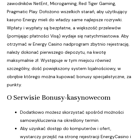
zawodników NetEnt, Microgaming, Red Tiger Gaming,
Pragmatic Play. Dołożono wszelkich starań, aby użytkujący
kasyno Energy mieli do władzy same najlepsze rozrywki.
Wpłaty i wypłaty są bezpłatne, a większość przelewów
(pomijając płatności Visą) wydaje się natychmiastowa. Aby
otrzymać w Energy Casino nadprogram zbytnio rejestrację,
należy dokonać pierwszego depozytu, na kwotę
maksymalnie zł. Występuje w tym miejscu również
szczególny, dość powiększony system lojalnościowy, w
obrębie którego można kupować bonusy specjalistyczne, za
punkty.
O Serwisie Bonusy-kasynowecom
Dodatkowo możesz skorzystać spośród możności
samowykluczenia na określony termin.
Aby uzyskać dostęp do komputerów i ofert,
wystarczy przejść na stronę rejestracji EnergyCasino i