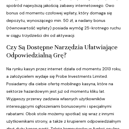
spośród najwyższą jakością zabawy internetowego. Owo
bonus od momentu czołowej wpłaty, który domaga się
depozytu, wynoszącego min. 50 zł, a nadany bonus
(równowartość wpłaty) posiada wymóg 25-krotnego ruchu
w ciągu trzydzieści dni od aktywacji.
Czy Są Dostępne Narzędzia Ułatwiające
Odpowiedzialną Grę?
Na rynku kasyn przez internet działa od momentu 2013 roku,
a założycielem wydaje się Probe Investments Limited.
Posiadamy dla ciebie ofertę mobilnego kasyna, które na
sektorze hazardowym jest już od momentu kliku lat.
Wyjąwszy przerwy zadziwia własnych użytkowników
interesującymi ogłoszeniami bonusowymi i specjalnymi
rabatami. Obok stole możemy spotkać się wraz z innymi
użytkownikami strony, a także z krupierem odpowiedzialnym
zbyt duży kanon partii. Zaletą komputerów w funkcji on-line