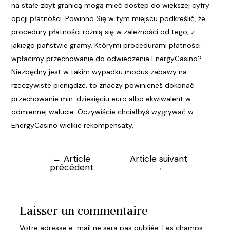
na stałe zbyt granicą mogą mieć dostęp do większej cyfry
opcji płatności. Powinno Się w tym miejscu podkreślić, że
procedury płatności różnią się w zależności od tego, z
jakiego państwie gramy. Którymi procedurami płatności
wpłacimy przechowanie do odwiedzenia EnergyCasino?
Niezbędny jest w takim wypadku modus zabawy na
rzeczywiste pieniądze, to znaczy powinieneś dokonać
przechowanie min. dziesięciu euro albo ekwiwalent w
odmiennej walucie. Oczywiście chciałbyś wygrywać w
EnergyCasino wielkie rekompensaty.
←
Article
Article suivant
Navigation
précédent
→
de
l’article
Laisser un commentaire
Votre adresse e-mail ne sera pas publiée.
Les champs