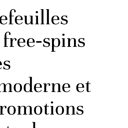
efeuilles
free‑spins
es
 moderne et
 promotions