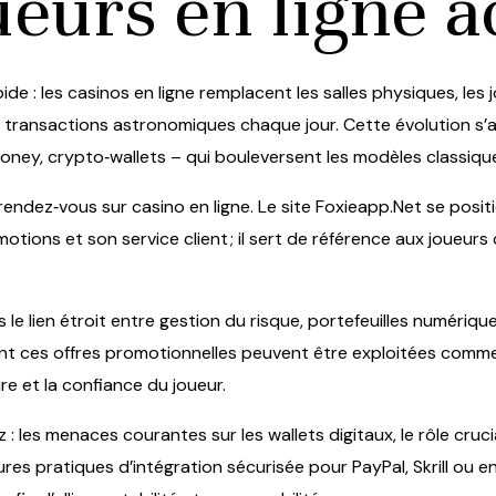
ueurs en ligne a
de : les casinos en ligne remplacent les salles physiques, les
 transactions astronomiques chaque jour. Cette évolution s’
ney, crypto‑wallets – qui bouleversent les modèles classique
, rendez‑vous sur
casino en ligne
. Le site Foxieapp.Net se posi
motions et son service client ; il sert de référence aux joue
le lien étroit entre gestion du risque, portefeuilles numériques
ment ces offres promotionnelles peuvent être exploitées comm
e et la confiance du joueur.
 : les menaces courantes sur les wallets digitaux, le rôle cru
eures pratiques d’intégration sécurisée pour PayPal, Skrill ou en