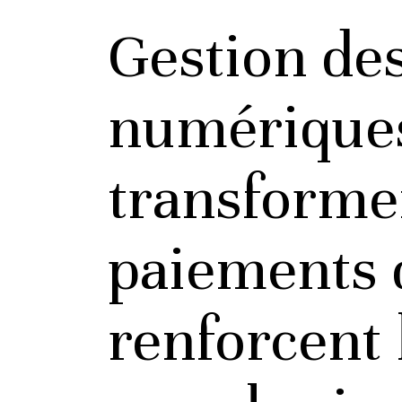
Gestion des
numériques
transformen
paiements 
renforcent 