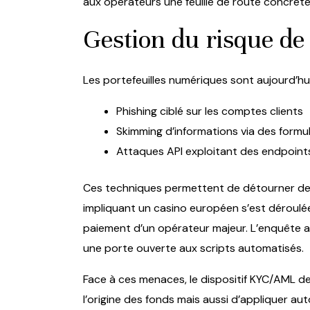
aux opérateurs une feuille de route concrète af
Gestion du risque de
Les portefeuilles numériques sont aujourd’hui 
Phishing ciblé sur les comptes clients
Skimming d’informations via des form
Attaques API exploitant des endpoint
Ces techniques permettent de détourner des 
impliquant un casino européen s’est déroulée 
paiement d’un opérateur majeur. L’enquête a
une porte ouverte aux scripts automatisés.
Face à ces menaces, le dispositif KYC/AML de
l’origine des fonds mais aussi d’appliquer au