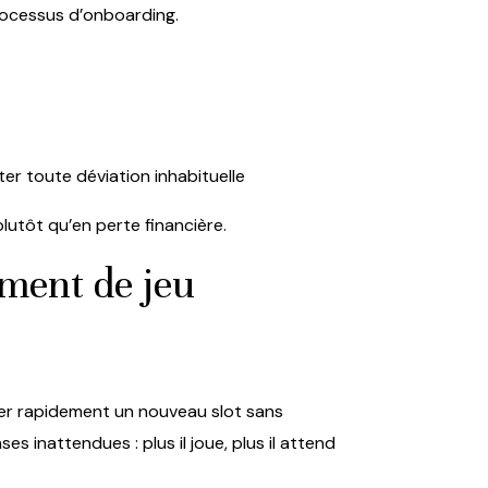
processus d’onboarding.
r toute déviation inhabituelle
lutôt qu’en perte financière.
ment de jeu
orer rapidement un nouveau slot sans
 inattendues : plus il joue, plus il attend