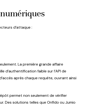
s numériques
vecteurs d’attaque :
eulement. La première grande affaire
e d’authentification faible sur l’API de
 d’accès après chaque requête, ouvrant ainsi
 dépôt permet non seulement de vérifier
eur. Des solutions telles que Onfido ou Jumio