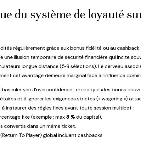
que du système de loyauté s
dités régulièrement grâce aux bonus fidélité ou au cashback i
re une illusion temporaire de sécurité financière qui incite s
lateurs longue distance (5‑8 sélections). Le cerveau associ
uement cet avantage demeure marginal face à l’influence domi
asculer vers l’overconfidence : croire que « les bonus couvr
gétaires et à ignorer les exigences strictes (« wagering ») att
 à instaurer des règles fixes avant toute session multibet :
urcentage fixe (exemple : max
3 %
du capital).
nts convertis dans un même ticket.
 (Return To Player) global incluant cashbacks.