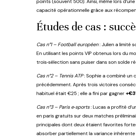
points (souvent 500). Ainsi, même lors d’une
capacité opérationnelle grâce aux récompe
Études de cas : succ
Cas n°1 – Football européen
: Julien a limité
En utilisant les points VIP obtenus lors du 
trois‑sélection sans puiser dans son solde ré
Cas n°2 – Tennis ATP
: Sophie a combiné un
précédemment. Après trois victoires consécuti
habituel était €25 ; elle a fini par gagner
+€3
Cas n°3 – Paris e‑sports
: Lucas a profité d’
en paris gratuits sur deux matches préliminai
principales dont deux étaient favorites fortes
absorber partiellement la variance inhérent