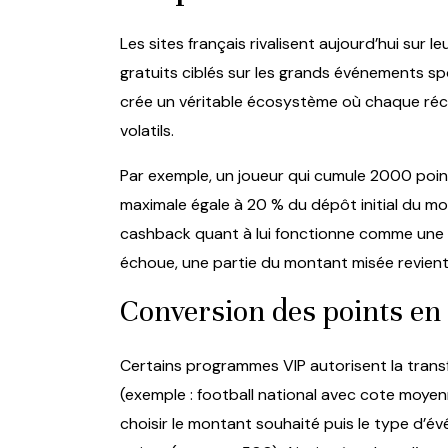
Les sites français rivalisent aujourd’hui su
gratuits ciblés sur les grands événements s
crée un véritable écosystème où chaque réco
volatils.
Par exemple, un joueur qui cumule 2000 point
maximale égale à 20 % du dépôt initial du mo
cashback quant à lui fonctionne comme une fo
échoue, une partie du montant misée revient 
Conversion des points en
Certains programmes VIP autorisent la transfo
(exemple : football national avec cote moyenne
choisir le montant souhaité puis le type d’é