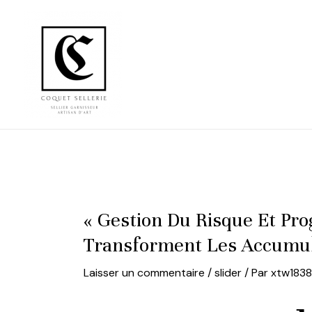
Aller
au
contenu
« Gestion Du Risque Et Pr
Transforment Les Accumul
Laisser un commentaire
/
slider
/ Par
xtw183