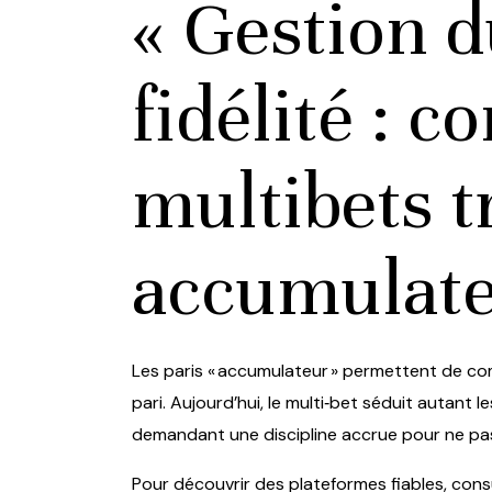
« Gestion 
fidélité : 
multibets t
accumulate
Les paris « accumulateur » permettent de combi
pari. Aujourd’hui, le multi‑bet séduit autant 
demandant une discipline accrue pour ne pas 
Pour découvrir des plateformes fiables, con