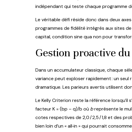
indépendant qui teste chaque programme de fi
Le véritable défi réside donc dans deux axes
programmes de fidélité intégrés aux sites de
capital, condition sine qua non pour transfo
Gestion proactive du 
Dans un accumulateur classique, chaque séle
variance peut exploser rapidement : un seul r
dramatique. Les parieurs avertis utilisent do
Le Kelly Criterion reste la référence lorsqu’il
facteur K = (bp – q)/b où
b
représente le mul
cotes respectives de 2,0 / 2,5 / 1,8 et des pr
bien loin d’un « all‑in » qui pourrait consom