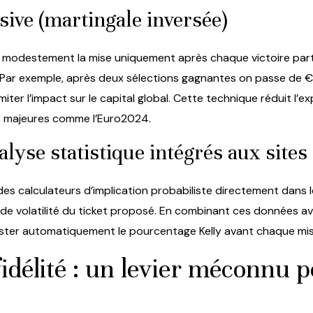
sive (martingale inversée)
 modestement la mise uniquement après chaque victoire parti
y. Par exemple, après deux sélections gagnantes on passe de €1
iter l’impact sur le capital global. Cette technique réduit l’ex
s majeures comme l’Euro2024.
nalyse statistique intégrés aux sites
s calculateurs d’implication probabiliste directement dans le
de volatilité du ticket proposé. En combinant ces données ave
ajuster automatiquement le pourcentage Kelly avant chaque mis
délité : un levier méconnu p