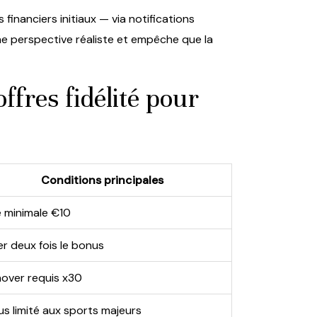
inanciers initiaux — via notifications
ne perspective réaliste et empêche que la
ffres fidélité pour
Conditions principales
 minimale €10
er deux fois le bonus
over requis x30
s limité aux sports majeurs