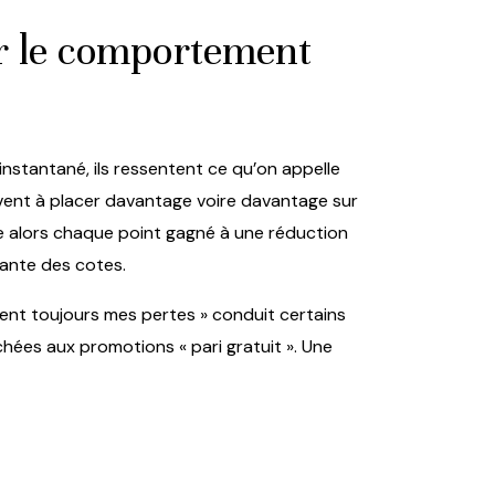
ur le comportement
nstantané, ils ressentent ce qu’on appelle
ouvent à placer davantage voire davantage sur
e alors chaque point gagné à une réduction
nante des cotes.
ent toujours mes pertes » conduit certains
achées aux promotions « pari gratuit ». Une