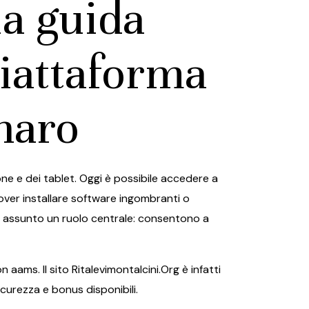
la guida
piattaforma
naro
one e dei tablet. Oggi è possibile accedere a
dover installare software ingombranti o
o assunto un ruolo centrale: consentono a
on aams
. Il sito Ritalevimontalcini.Org è infatti
icurezza e bonus disponibili.