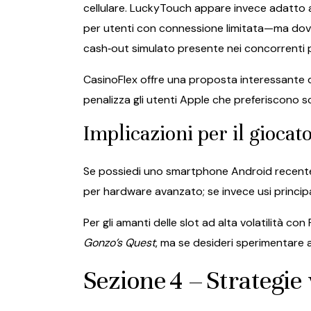
cellulare. LuckyTouch appare invece adatto a
per utenti con connessione limitata—ma dovrann
cash‑out simulato presente nei concorrenti p
CasinoFlex offre una proposta interessante d
penalizza gli utenti Apple che preferiscono 
Implicazioni per il giocat
Se possiedi uno smartphone Android recente
per hardware avanzato; se invece usi princi
Per gli amanti delle slot ad alta volatilità c
Gonzo’s Quest
, ma se desideri sperimentare a
Sezione 4 – Strategie