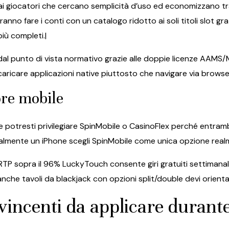
i giocatori che cercano semplicità d’uso ed economizzano tra
o fare i conti con un catalogo ridotto ai soli titoli slot gra
iù completi.|
al punto di vista normativo grazie alle doppie licenze AAMS/
scaricare applicazioni native piuttosto che navigare via brow
ore mobile
 potresti privilegiare SpinMobile o CasinoFlex perché entr
palmente un iPhone scegli SpinMobile come unica opzione real
on RTP sopra il 96% LuckyTouch consente giri gratuiti settimanal
nche tavoli da blackjack con opzioni split/double devi orienta
 vincenti da applicare durante