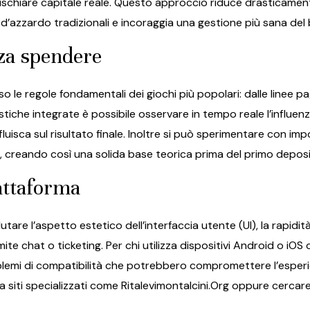
rischiare capitale reale. Questo approccio riduce drasticament
i d’azzardo tradizionali e incoraggia una gestione più sana del 
za spendere
e regole fondamentali dei giochi più popolari: dalle linee pag
istiche integrate è possibile osservare in tempo reale l’influen
isca sul risultato finale. Inoltre si può sperimentare con impo
 creando così una solida base teorica prima del primo deposi
iattaforma
are l’aspetto estetico dell’interfaccia utente (UI), la rapidit
mite chat o ticketing. Per chi utilizza dispositivi Android o iOS 
blemi di compatibilità che potrebbero compromettere l’esperi
da siti specializzati come Ritalevimontalcini.Org oppure cercar