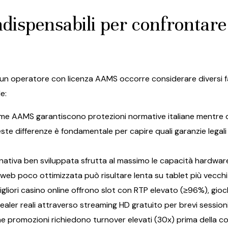
 indispensabili per confrontar
un operatore con licenza AAMS occorre considerare diversi fa
e:
rme AAMS garantiscono protezioni normative italiane mentre
e differenze è fondamentale per capire quali garanzie legali 
 nativa ben sviluppata sfrutta al massimo le capacità hardwa
web poco ottimizzata può risultare lenta su tablet più vecchi
igliori casino online offrono slot con RTP elevato (≥96%), gio
ealer reali attraverso streaming HD gratuito per brevi sessioni
une promozioni richiedono turnover elevati (30x) prima della 