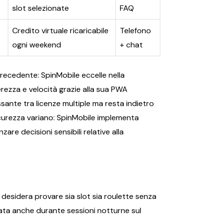
slot selezionate
FAQ
Credito virtuale ricaricabile
Telefono
ogni weekend
+ chat
precedente: SpinMobile eccelle nella
rezza e velocità grazie alla sua PWA
essante tra licenze multiple ma resta indietro
 sicurezza variano: SpinMobile implementa
re decisioni sensibili relative alla
 desidera provare sia slot sia roulette senza
iata anche durante sessioni notturne sul