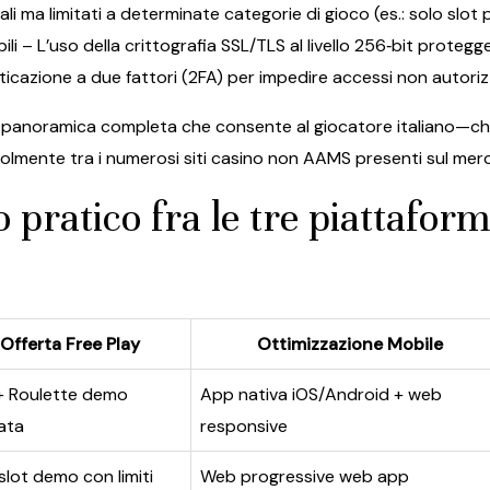
rali ma limitati a determinate categorie di gioco (es.: solo slot 
li – L’uso della crittografia SSL/TLS al livello 256‑bit protegge
enticazione a due fattori (2FA) per impedire accessi non autor
a panoramica completa che consente al giocatore italiano—ch
olmente tra i numerosi siti casino non AAMS presenti sul merc
 pratico fra le tre piattafor
Offerta Free Play
Ottimizzazione Mobile
 + Roulette demo
App nativa iOS/Android + web
tata
responsive
slot demo con limiti
Web progressive web app