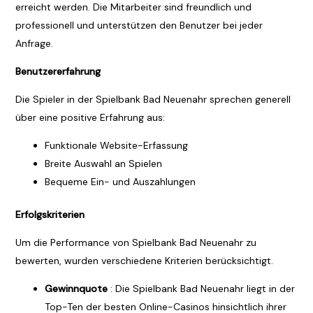
erreicht werden. Die Mitarbeiter sind freundlich und
professionell und unterstützen den Benutzer bei jeder
Anfrage.
Benutzererfahrung
Die Spieler in der Spielbank Bad Neuenahr sprechen generell
über eine positive Erfahrung aus:
Funktionale Website-Erfassung
Breite Auswahl an Spielen
Bequeme Ein- und Auszahlungen
Erfolgskriterien
Um die Performance von Spielbank Bad Neuenahr zu
bewerten, wurden verschiedene Kriterien berücksichtigt.
Gewinnquote
: Die Spielbank Bad Neuenahr liegt in der
Top-Ten der besten Online-Casinos hinsichtlich ihrer