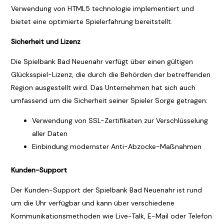
Verwendung von HTML5 technologie implementiert und
bietet eine optimierte Spielerfahrung bereitstellt.
Sicherheit und Lizenz
Die Spielbank Bad Neuenahr verfügt über einen gültigen
Glücksspiel-Lizenz, die durch die Behörden der betreffenden
Region ausgestellt wird. Das Unternehmen hat sich auch
umfassend um die Sicherheit seiner Spieler Sorge getragen:
Verwendung von SSL-Zertifikaten zur Verschlüsselung
aller Daten
Einbindung modernster Anti-Abzocke-Maßnahmen
Kunden-Support
Der Kunden-Support der Spielbank Bad Neuenahr ist rund
um die Uhr verfügbar und kann über verschiedene
Kommunikationsmethoden wie Live-Talk, E-Mail oder Telefon