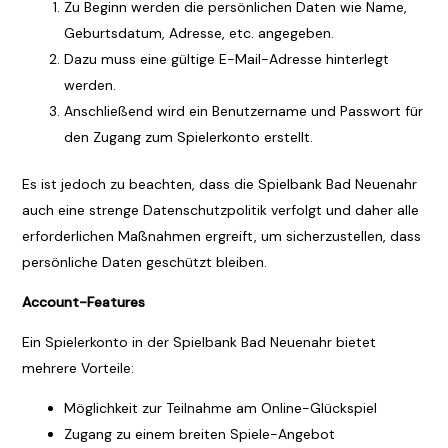
Zu Beginn werden die persönlichen Daten wie Name,
Geburtsdatum, Adresse, etc. angegeben.
Dazu muss eine gültige E-Mail-Adresse hinterlegt
werden.
Anschließend wird ein Benutzername und Passwort für
den Zugang zum Spielerkonto erstellt.
Es ist jedoch zu beachten, dass die Spielbank Bad Neuenahr
auch eine strenge Datenschutzpolitik verfolgt und daher alle
erforderlichen Maßnahmen ergreift, um sicherzustellen, dass
persönliche Daten geschützt bleiben.
Account-Features
Ein Spielerkonto in der Spielbank Bad Neuenahr bietet
mehrere Vorteile:
Möglichkeit zur Teilnahme am Online-Glückspiel
Zugang zu einem breiten Spiele-Angebot