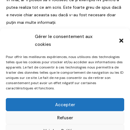
putea realiza tot ce am scris. Este foarte greu de spus dacă
e nevoie chiar aceasta sau dacă v-au fost necesare doar
puțin mai multe informații.
În fine, cred că ar fi bine să-i spun acelui care va ajunge aici
Gérer le consentement aux
pentru prima dată: Nu da prea mari speranțe de la NV
cookies
Casino.
Pour offrir les meilleures expériences, nous utilisons des technologies
telles que les cookies pour stocker et/ou accéder aux informations des
←
Article
Article suivant
appareils. Le fait de consentir à ces technologies nous permettra de
Navigation
précédent
→
traiter des données telles que le comportement de navigation ou les ID
de
uniques sur ce site. Le fait de ne pas consentir ou de retirer son
consentement peut avoir un effet négatif sur certaines
l’article
caractéristiques et fonctions.
© 2026 Coquet Sellerie. Powered by Coquet Sellerie.
Accepter
Refuser