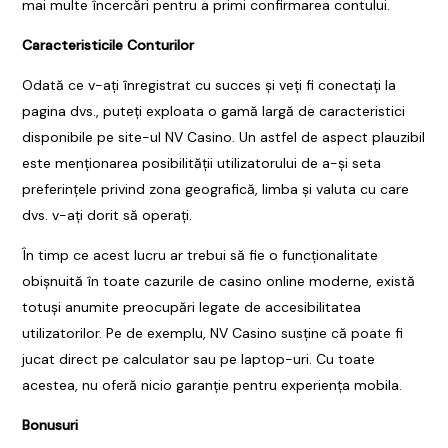
mai multe încercări pentru a primi confirmarea contului.
Caracteristicile Conturilor
Odată ce v-ați înregistrat cu succes și veți fi conectați la
pagina dvs., puteți exploata o gamă largă de caracteristici
disponibile pe site-ul NV Casino. Un astfel de aspect plauzibil
este menționarea posibilității utilizatorului de a-și seta
preferințele privind zona geografică, limba și valuta cu care
dvs. v-ați dorit să operați.
În timp ce acest lucru ar trebui să fie o funcționalitate
obișnuită în toate cazurile de casino online moderne, există
totuși anumite preocupări legate de accesibilitatea
utilizatorilor. Pe de exemplu, NV Casino susține că poate fi
jucat direct pe calculator sau pe laptop-uri. Cu toate
acestea, nu oferă nicio garanție pentru experiența mobila.
Bonusuri