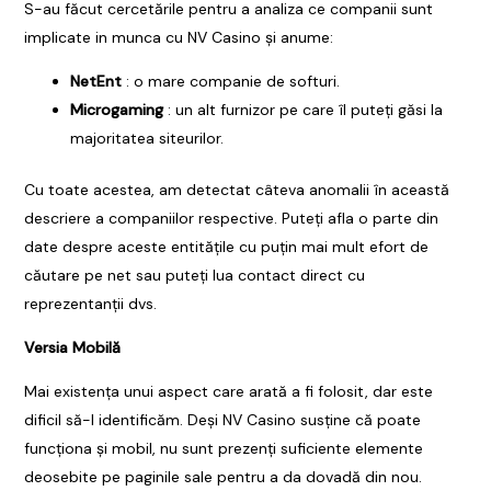
S-au făcut cercetările pentru a analiza ce companii sunt
implicate in munca cu NV Casino și anume:
NetEnt
: o mare companie de softuri.
Microgaming
: un alt furnizor pe care îl puteți găsi la
majoritatea siteurilor.
Cu toate acestea, am detectat câteva anomalii în această
descriere a companiilor respective. Puteți afla o parte din
date despre aceste entitățile cu puțin mai mult efort de
căutare pe net sau puteți lua contact direct cu
reprezentanții dvs.
Versia Mobilă
Mai existența unui aspect care arată a fi folosit, dar este
dificil să-l identificăm. Deși NV Casino susține că poate
funcționa și mobil, nu sunt prezenți suficiente elemente
deosebite pe paginile sale pentru a da dovadă din nou.