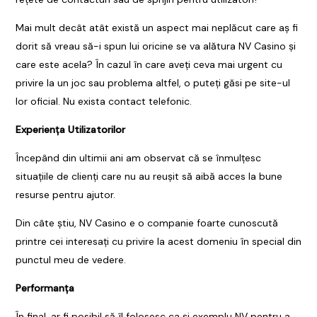
Mai mult decât atât există un aspect mai neplăcut care aș fi
dorit să vreau să-i spun lui oricine se va alătura NV Casino și
care este acela? În cazul în care aveți ceva mai urgent cu
privire la un joc sau problema altfel, o puteți găsi pe site-ul
lor oficial. Nu exista contact telefonic.
Experiența Utilizatorilor
Începând din ultimii ani am observat că se înmulțesc
situațiile de clienți care nu au reușit să aibă acces la bune
resurse pentru ajutor.
Din câte știu, NV Casino e o companie foarte cunoscută
printre cei interesați cu privire la acest domeniu în special din
punctul meu de vedere.
Performanța
În final, ar fi posibil să îl folosesc ca și exemplu NV pentru a