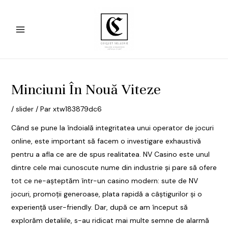
Aller
au
contenu
Main
Menu
Minciuni În Nouă Viteze
/
slider
/ Par
xtw183879dc6
Când se pune la îndoială integritatea unui operator de jocuri
online, este important să facem o investigare exhaustivă
pentru a afla ce are de spus realitatea. NV Casino este unul
dintre cele mai cunoscute nume din industrie și pare să ofere
tot ce ne-așteptăm într-un casino modern: sute de
NV
jocuri, promoții generoase, plata rapidă a câștigurilor și o
experiență user-friendly. Dar, după ce am început să
explorăm detaliile, s-au ridicat mai multe semne de alarmă