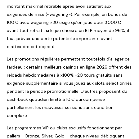
montant maximal retirable après avoir satisfait aux
exigences de mise (« wagering »). Par exemple, un bonus de
100 € avec wagering ×30 exige qu’on joue pour 3 000 €
avant tout retrait ; si le jeu choisi a un RTP moyen de 96 %, il
faut prévoir une perte potentielle importante avant
d’atteindre cet objectif.
Les promotions régulières permettent toutefois d’alléger ce
fardeau : certains meilleurs casinos en ligne 2026 offrent des
reloads hebdomadaires à x100% +20 tours gratuits sans
exigence supplémentaire si vous jouez aux slots sélectionnés
pendant la période promotionnelle. D’autres proposent du
cash‑back quotidien limité à 10 € qui compense
partiellement les mauvaises sessions sans condition
complexe.
Les programmes VIP ou clubs exclusifs fonctionnent par
paliers – Bronze, Silver, Gold – chaque niveau débloquant