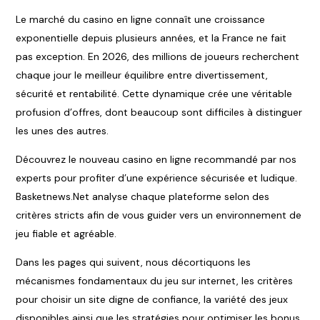
Le marché du casino en ligne connaît une croissance
exponentielle depuis plusieurs années, et la France ne fait
pas exception. En 2026, des millions de joueurs recherchent
chaque jour le meilleur équilibre entre divertissement,
sécurité et rentabilité. Cette dynamique crée une véritable
profusion d’offres, dont beaucoup sont difficiles à distinguer
les unes des autres.
Découvrez le
nouveau casino en ligne
recommandé par nos
experts pour profiter d’une expérience sécurisée et ludique.
Basketnews.Net analyse chaque plateforme selon des
critères stricts afin de vous guider vers un environnement de
jeu fiable et agréable.
Dans les pages qui suivent, nous décortiquons les
mécanismes fondamentaux du jeu sur internet, les critères
pour choisir un site digne de confiance, la variété des jeux
disponibles ainsi que les stratégies pour optimiser les bonus