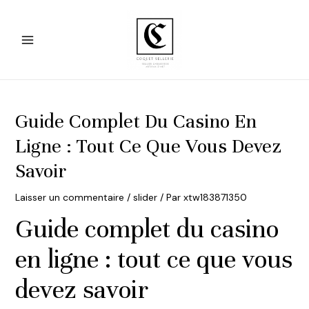
Aller
au
contenu
Main
Menu
Guide Complet Du Casino En
Ligne : Tout Ce Que Vous Devez
Savoir
Laisser un commentaire
/
slider
/ Par
xtw183871350
Guide complet du casino
en ligne : tout ce que vous
devez savoir