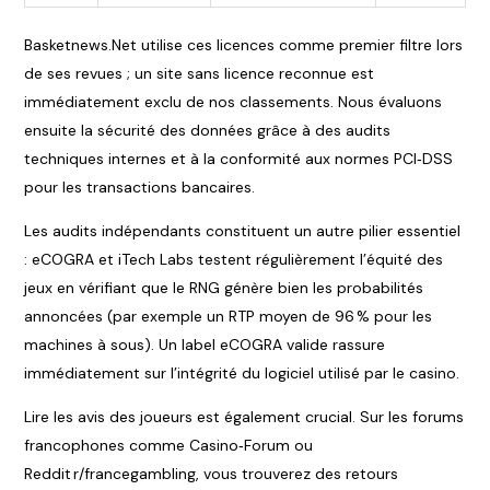
Basketnews.Net utilise ces licences comme premier filtre lors
de ses revues ; un site sans licence reconnue est
immédiatement exclu de nos classements. Nous évaluons
ensuite la sécurité des données grâce à des audits
techniques internes et à la conformité aux normes PCI‑DSS
pour les transactions bancaires.
Les audits indépendants constituent un autre pilier essentiel
: eCOGRA et iTech Labs testent régulièrement l’équité des
jeux en vérifiant que le RNG génère bien les probabilités
annoncées (par exemple un RTP moyen de 96 % pour les
machines à sous). Un label eCOGRA valide rassure
immédiatement sur l’intégrité du logiciel utilisé par le casino.
Lire les avis des joueurs est également crucial. Sur les forums
francophones comme Casino‑Forum ou
Reddit r/francegambling, vous trouverez des retours