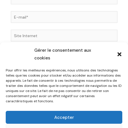
E-
mail*
Site
Internet
Gérer le consentement aux
Enregistrer mon nom, mon e-mail et mon site dans
cookies
le navigateur pour mon prochain commentaire.
Pour offrir les meilleures expériences, nous utilisons des technologies
telles que les cookies pour stocker et/ou accéder aux informations des
appareils. Le fait de consentir à ces technologies nous permettra de
traiter des données telles que le comportement de navigation ou les ID
uniques sur ce site. Le fait de ne pas consentir ou de retirer son
consentement peut avoir un effet négatif sur certaines
caractéristiques et fonctions.
© 2026 Coquet Sellerie. Powered by Coquet Sellerie.
Accepter