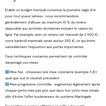
Établir un budget mensuel constitue la première règle d’or
pour tout joueur sérieux ; nous recommandons
généralement d’allouer au maximum 10 % du revenu
disponible aux activités récréatives incluant le casino en
ligne. Par exemple, avec un revenu net mensuel de 2 500 €,
votre bankroll maximale serait autour 250 €, ce qui limite
naturellement l’exposition aux pertes importantes.
Deux techniques courantes permettent de contrôler
davantage vos mises :
Mise fixe : choisissez une mise constante (exemple 5 €)
quel que soit le résultat précédent.
Mise progressive contrôlée : augmentez légèrement après
chaque perte mais pas plus que deux fois votre mise initiale
afin d’éviter l’effet bouleverseur du système Martingale.