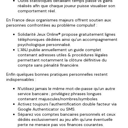
Outils statistiques détaillant temps passé vs gains
réalisés afin que chaque joueur puisse visualiser son
comportement réel.
En France deux organismes majeurs offrent soutien aux
personnes confrontées au problème compulsif :
Solidarité Jeux Online® propose gratuitement lignes
téléphoniques dédiées ainsi qu’un accompagnement
psychologique personnalisé.
L’ANJ publie annuellement un guide complet
contenant adresses utiles & procédures légales
permettant notamment la clôture définitive du
compte sans pénalité financière.
Enfin quelques bonnes pratiques personnelles restent
indispensables :
N’utilisez jamais le même mot‑de‑passe qu’un autre
service bancaire ; privilégiez phrases longues
contenant majuscules/nombres/symboles.
Activez toujours l’authentification double facteur via
Google Authenticator ou SMS.
Séparez vos comptes bancaires personnels et ceux
dédiés exclusivement au jeu afin qu’une éventuelle
perte ne menace pas vos finances courantes.