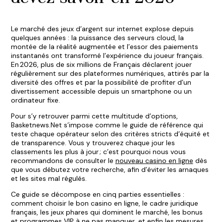
Le marché des jeux d’argent sur internet explose depuis
quelques années : la puissance des serveurs cloud, la
montée de la réalité augmentée et l’essor des paiements
instantanés ont transformé l’expérience du joueur français.
En 2026, plus de six millions de Français déclarent jouer
régulièrement sur des plateformes numériques, attirés par la
diversité des offres et par la possibilité de profiter d’un
divertissement accessible depuis un smartphone ou un
ordinateur fixe.
Pour s’y retrouver parmi cette multitude d’options,
Basketnews.Net s’impose comme le guide de référence qui
teste chaque opérateur selon des critères stricts d’équité et
de transparence. Vous y trouverez chaque jour les
classements les plus à jour ; c’est pourquoi nous vous
recommandons de consulter le
nouveau casino en ligne
dès
que vous débutez votre recherche, afin d’éviter les arnaques
et les sites mal régulés.
Ce guide se décompose en cinq parties essentielles :
comment choisir le bon casino en ligne, le cadre juridique
français, les jeux phares qui dominent le marché, les bonus
et programmes VIP à ne pas manquer, et enfin les mesures