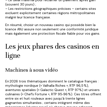
– Le délai maximal pour réclamer un paiement après gain
(souvent 30 jours) ;
– Les restrictions géographiques précises – certains sites
excluent explicitement certaines régions métropolitaines
malgré leur licence française.
En résumé, choisir un nouveau casino qui possède bien la
licence ANJ assure non seulement une conformité juridique
mais également une protection fiscale fiable pour vos gains.
Les jeux phares des casinos en
ligne
Machines à sous vidéo
En 2026 trois thématiques dominent le catalogue français :
mythologie nordique (« Valhalla Riches », RTP 96,5 %),
aventures spatiales (« Galactic Quest », RTP 97 %) et univers
culinaires (« Chef’s Fortune », RTP 95‑96 %). Ces titres offrent
entre six et huit rouleaux avec jusqu’à trente lignes
gagnantes simultanées ; certains intègrent même des
mécanismes “cluster pays” où chaque groupe adjacent