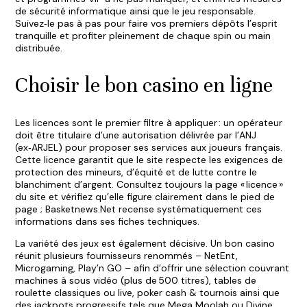
de sécurité informatique ainsi que le jeu responsable.
Suivez‑le pas à pas pour faire vos premiers dépôts l’esprit
tranquille et profiter pleinement de chaque spin ou main
distribuée.
Choisir le bon casino en ligne
Les licences sont le premier filtre à appliquer : un opérateur
doit être titulaire d’une autorisation délivrée par l’ANJ
(ex‑ARJEL) pour proposer ses services aux joueurs français.
Cette licence garantit que le site respecte les exigences de
protection des mineurs, d’équité et de lutte contre le
blanchiment d’argent. Consultez toujours la page « licence »
du site et vérifiez qu’elle figure clairement dans le pied de
page ; Basketnews.Net recense systématiquement ces
informations dans ses fiches techniques.
La variété des jeux est également décisive. Un bon casino
réunit plusieurs fournisseurs renommés – NetEnt,
Microgaming, Play’n GO – afin d’offrir une sélection couvrant
machines à sous vidéo (plus de 500 titres), tables de
roulette classiques ou live, poker cash & tournois ainsi que
des jackpots progressifs tels que Mega Moolah ou Divine