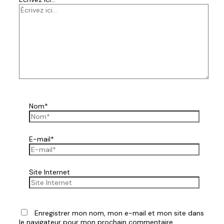
Nom*
E-mail*
Site Internet
Enregistrer mon nom, mon e-mail et mon site dans
le navigateur pour mon prochain commentaire.