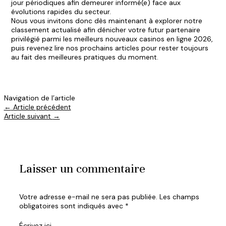
jour périodiques afin demeurer informé(e) face aux
évolutions rapides du secteur.
Nous vous invitons donc dès maintenant à explorer notre
classement actualisé afin dénicher votre futur partenaire
privilégié parmi les meilleurs nouveaux casinos en ligne 2026,
puis revenez lire nos prochains articles pour rester toujours
au fait des meilleures pratiques du moment.
Navigation de l’article
←
Article précédent
Article suivant
→
Laisser un commentaire
Votre adresse e-mail ne sera pas publiée.
Les champs
obligatoires sont indiqués avec
*
Écrivez ici…