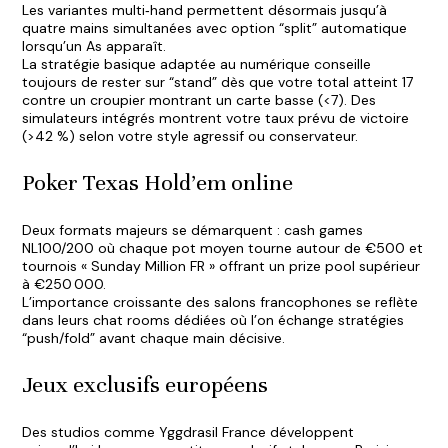
Les variantes multi‑hand permettent désormais jusqu’à
quatre mains simultanées avec option “split” automatique
lorsqu’un As apparaît.
La stratégie basique adaptée au numérique conseille
toujours de rester sur “stand” dès que votre total atteint 17
contre un croupier montrant un carte basse (<7). Des
simulateurs intégrés montrent votre taux prévu de victoire
(>42 %) selon votre style agressif ou conservateur.
Poker Texas Hold’em online
Deux formats majeurs se démarquent : cash games
NL100/200 où chaque pot moyen tourne autour de €500 et
tournois « Sunday Million FR » offrant un prize pool supérieur
à €250 000.
L’importance croissante des salons francophones se reflète
dans leurs chat rooms dédiées où l’on échange stratégies
“push/fold” avant chaque main décisive.
Jeux exclusifs européens
Des studios comme Yggdrasil France développent