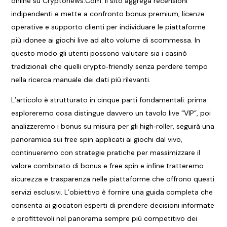
online
su Cryptonews.Com. Il sito aggrega recensioni
indipendenti e mette a confronto bonus premium, licenze
operative e supporto clienti per individuare le piattaforme
più idonee ai giochi live ad alto volume di scommessa. In
questo modo gli utenti possono valutare sia i casinò
tradizionali che quelli crypto‑friendly senza perdere tempo
nella ricerca manuale dei dati più rilevanti.
L’articolo è strutturato in cinque parti fondamentali: prima
esploreremo cosa distingue davvero un tavolo live “VIP”, poi
analizzeremo i bonus su misura per gli high‑roller, seguirà una
panoramica sui free spin applicati ai giochi dal vivo,
continueremo con strategie pratiche per massimizzare il
valore combinato di bonus e free spin e infine tratteremo
sicurezza e trasparenza nelle piattaforme che offrono questi
servizi esclusivi. L’obiettivo è fornire una guida completa che
consenta ai giocatori esperti di prendere decisioni informate
e profittevoli nel panorama sempre più competitivo dei