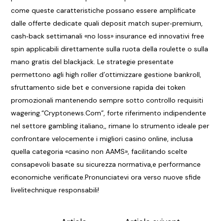
come queste caratteristiche possano essere amplificate
dalle offerte dedicate quali deposit match super‐premium,
cash‑back settimanali «no loss» insurance ed innovativi free
spin applicabili direttamente sulla ruota della roulette o sulla
mano gratis del blackjack. Le strategie presentate
permettono agli high roller d’ottimizzare gestione bankroll,
sfruttamento side bet e conversione rapida dei token
promozionali mantenendo sempre sotto controllo requisiti
wagering.“Cryptonews.Com”, forte riferimento indipendente
nel settore gambling italiano,, rimane lo strumento ideale per
confrontare velocemente i migliori casino online, inclusa
quella categoria «casino non AAMS», facilitando scelte
consapevoli basate su sicurezza normativa,e performance
economiche verificate.Pronunciatevi ora verso nuove sfide
livelitechnique responsabili!