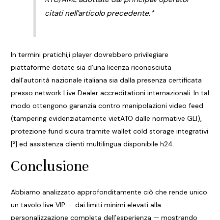
citati nell’articolo precedente​.*
In termini pratichi,i player dovrebbero privilegiare
piattaforme dotate sia d’una licenza riconosciuta
dall’autorità nazionale italiana sia dalla presenza certificata
presso network Live Dealer accreditatio​​ni internazionali​. In tal
modo ottengono garanzia contro manipolazioni video feed ​
(tampering evidenziatamente vietATO dalle normative GLI),
protezione fund sicura tramite wallet cold storage integrativi​
[²]​ ed assistenza clienti multilingua disponibile h24.​
Conclusione
Abbiamo analizzato approfonditamente ciò che rende unico
un tavolo live VIP — dai limiti minimi elevati alla
personalizzazione completa dell’esperienza — mostrando