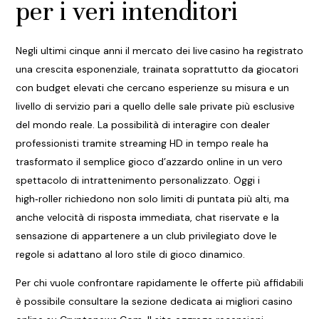
per i veri intenditori
Negli ultimi cinque anni il mercato dei live casino ha registrato
una crescita esponenziale, trainata soprattutto da giocatori
con budget elevati che cercano esperienze su misura e un
livello di servizio pari a quello delle sale private più esclusive
del mondo reale. La possibilità di interagire con dealer
professionisti tramite streaming HD in tempo reale ha
trasformato il semplice gioco d’azzardo online in un vero
spettacolo di intrattenimento personalizzato. Oggi i
high‑roller richiedono non solo limiti di puntata più alti, ma
anche velocità di risposta immediata, chat riservate e la
sensazione di appartenere a un club privilegiato dove le
regole si adattano al loro stile di gioco dinamico.
Per chi vuole confrontare rapidamente le offerte più affidabili
è possibile consultare la sezione dedicata ai
migliori casino