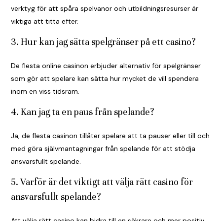
verktyg för att spåra spelvanor och utbildningsresurser är
viktiga att titta efter.
3. Hur kan jag sätta spelgränser på ett casino?
De flesta online casinon erbjuder alternativ för spelgränser
som gör att spelare kan sätta hur mycket de vill spendera
inom en viss tidsram.
4. Kan jag ta en paus från spelande?
Ja, de flesta casinon tillåter spelare att ta pauser eller till och
med göra självmantagningar från spelande för att stödja
ansvarsfullt spelande.
5. Varför är det viktigt att välja rätt casino för
ansvarsfullt spelande?
Att välja rätt casino kan bidra till en säkrare och mer positiv