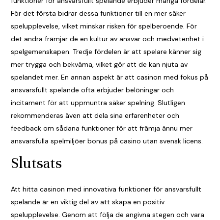
funktioner för ansvarsfullt spelande erbjuder många fördelar.
För det första bidrar dessa funktioner till en mer säker
spelupplevelse, vilket minskar risken för spelberoende. För
det andra främjar de en kultur av ansvar och medvetenhet i
spelgemenskapen. Tredje fördelen är att spelare känner sig
mer trygga och bekväma, vilket gör att de kan njuta av
spelandet mer. En annan aspekt är att casinon med fokus på
ansvarsfullt spelande ofta erbjuder belöningar och
incitament för att uppmuntra säker spelning. Slutligen
rekommenderas även att dela sina erfarenheter och
feedback om sådana funktioner för att främja ännu mer
ansvarsfulla spelmiljöer
bonus på casino utan svensk licens
.
Slutsats
Att hitta casinon med innovativa funktioner för ansvarsfullt
spelande är en viktig del av att skapa en positiv
spelupplevelse. Genom att följa de angivna stegen och vara