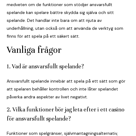
medveten om de funktioner som stödjer ansvarsfullt
spelande kan spelare bättre skydda sig själva och sitt
spelande. Det handlar inte bara om att njuta av
underhållning, utan också om att använda de verktyg som
finns för att spela på ett säkert sätt.
Vanliga frågor
1. Vad är ansvarsfullt spelande?
Ansvarsfullt spelande innebär att spela på ett sätt som gör
att spelaren behåller kontrollen och inte låter spelandet
påverka andra aspekter av livet negativt.
2. Vilka funktioner bör jag leta efter i ett casino
för ansvarsfullt spelande?
Funktioner som spelgränser, självmantagningsalternativ,