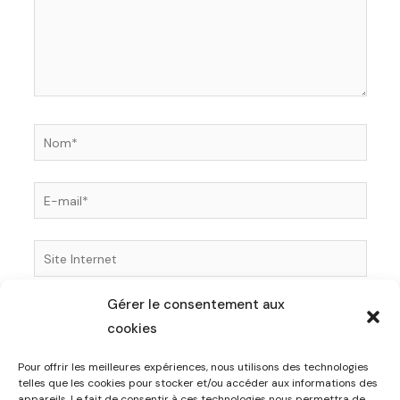
Nom*
E-
mail*
Site
Internet
Gérer le consentement aux
Enregistrer mon nom, mon e-mail et mon site dans
cookies
le navigateur pour mon prochain commentaire.
Pour offrir les meilleures expériences, nous utilisons des technologies
telles que les cookies pour stocker et/ou accéder aux informations des
appareils. Le fait de consentir à ces technologies nous permettra de