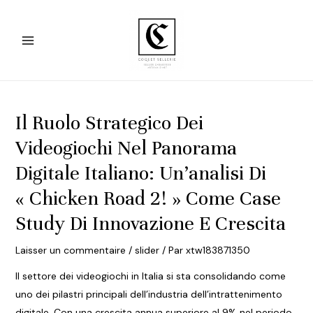
Aller
au
contenu
Main
Menu
Il Ruolo Strategico Dei
Videogiochi Nel Panorama
Digitale Italiano: Un’analisi Di
« Chicken Road 2! » Come Case
Study Di Innovazione E Crescita
Laisser un commentaire
/
slider
/ Par
xtw183871350
Il settore dei videogiochi in Italia si sta consolidando come
uno dei pilastri principali dell’industria dell’intrattenimento
digitale. Con una crescita annua superiore al 9% nel periodo