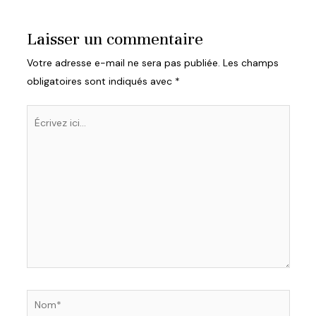
l’article
Laisser un commentaire
Votre adresse e-mail ne sera pas publiée.
Les champs
obligatoires sont indiqués avec
*
Écrivez
ici…
Nom*