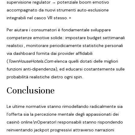
supervisione regulator → potenziale boom emotivo
accompagnato da nuovi strumenti auto‑esclusione
integrabili nel casco VR stesso. »
Per aiutare i consumatori è fondamentale sviluppare
competenze emotive solide.: impostare budget settimanali
realistici , monitorare periodicamente statistiche personali
via dashboard fornita dai provider affidabili
(
TownHouseHotels.Com
elenca quelli dotati delle migliori
funzioni anti‑dipendenza), ed educarsi costantemente sulle
probabilità real­istiche dietro ogni spin.
Conclusione
Le ultime normative stanno rimodellando radicalmente sia
l’offerta sia la percezione mentale degli appassionati dei
casinò online.\nOperatorì responsabili stanno rispondendo
reinventando jackpot progressivi attraverso narrazioni