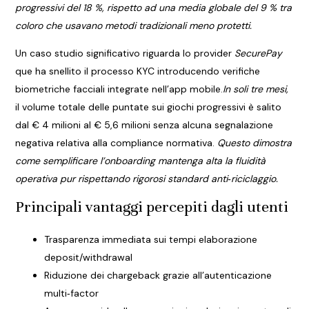
progressivi del 18 %, rispetto ad una media globale del 9 % tra
coloro che usavano metodi tradizionali meno protetti.
Un caso studio significativo riguarda lo provider
SecurePay
que ha snellito il processo KYC introducendo verifiche
biometriche facciali integrate nell’app mobile.
In soli tre mesi,
il volume totale delle puntate sui giochi progressivi è salito
dal € 4 milioni al € 5,6 milioni senza alcuna segnalazione
negativa relativa alla compliance normativa.
Questo dimostra
come semplificare l’onboarding mantenga alta la fluidità
operativa pur rispettando rigorosi standard anti‑riciclaggio.
Principali vantaggi percepiti dagli utenti
Trasparenza immediata sui tempi elaborazione
deposit/withdrawal
Riduzione dei chargeback grazie all’autenticazione
multi‑factor