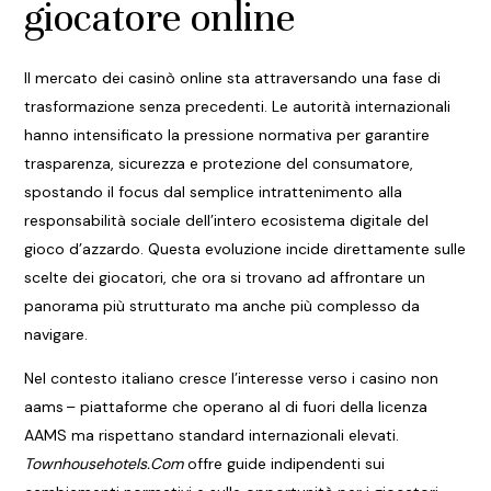
giocatore online
Il mercato dei casinò online sta attraversando una fase di
trasformazione senza precedenti. Le autorità internazionali
hanno intensificato la pressione normativa per garantire
trasparenza, sicurezza e protezione del consumatore,
spostando il focus dal semplice intrattenimento alla
responsabilità sociale dell’intero ecosistema digitale del
gioco d’azzardo. Questa evoluzione incide direttamente sulle
scelte dei giocatori, che ora si trovano ad affrontare un
panorama più strutturato ma anche più complesso da
navigare.
Nel contesto italiano cresce l’interesse verso i
casino non
aams
– piattaforme che operano al di fuori della licenza
AAMS ma rispettano standard internazionali elevati.
Townhousehotels.Com
offre guide indipendenti sui