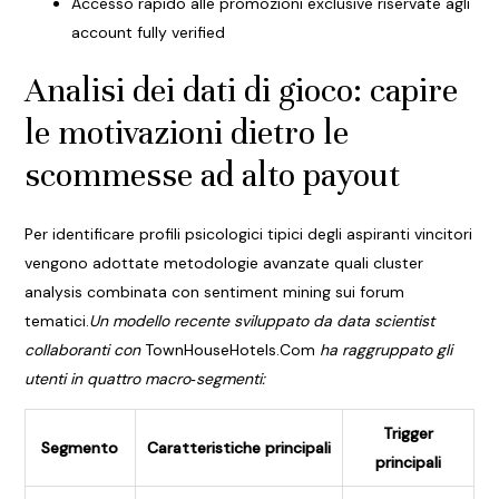
Accesso rapido alle promozioni exclusive riservate agli
account fully verified
Analisi dei dati di gioco: capire
le motivazioni dietro le
scommesse ad alto payout
Per identificare profili psicologici tipici degli aspiranti vincitori
vengono adottate metodologie avanzate quali cluster
analysis combinata con sentiment mining sui forum
tematici.
Un modello recente sviluppato da data scientist
collaboranti con
TownHouseHotels.Com
ha raggruppato gli
utenti in quattro macro‑segmenti:
Trigger
Segmento
Caratteristiche principali
principali