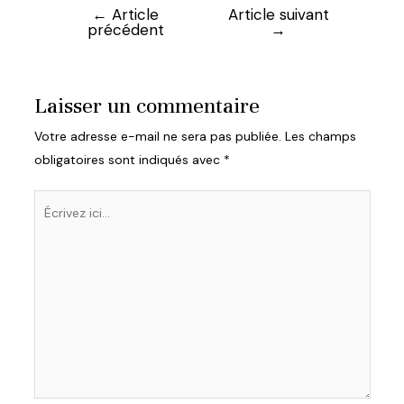
←
Article
Article suivant
Navigation
précédent
→
de
l’article
Laisser un commentaire
Votre adresse e-mail ne sera pas publiée.
Les champs
obligatoires sont indiqués avec
*
Écrivez
ici…