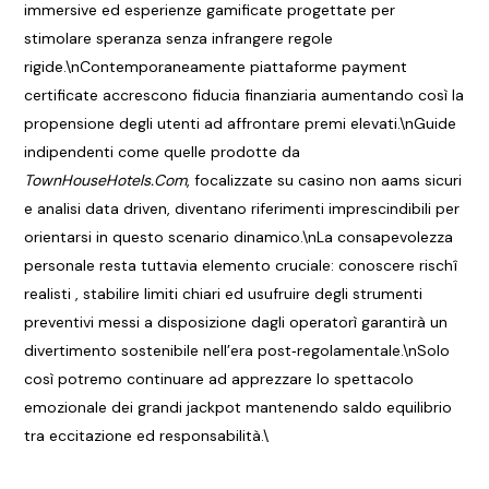
immersive ed esperienze gamificate progettate per
stimolare speranza senza infrangere regole
rigide.\nContemporaneamente piattaforme payment
certificate accrescono fiducia finanziaria aumentando così la
propensione degli utenti ad affrontare premi elevati.\nGuide
indipendenti come quelle prodotte da
TownHouseHotels.Com
, focalizzate su casino non aams sicuri
e analisi data driven, diventano riferimenti imprescindibili per
orientarsi in questo scenario dinamico.\nLa consapevolezza
personale resta tuttavia elemento cruciale: conoscere rischî
realisti , stabilire limiti chiari ed usufruire degli strumenti
preventivi messi a disposizione dagli operatorì garantirà un
divertimento sostenibile nell’era post‑regolamentale.\nSolo
così potremo continuare ad apprezzare lo spettacolo
emozionale dei grandi jackpot mantenendo saldo equilibrio
tra eccitazione ed responsabilità.\