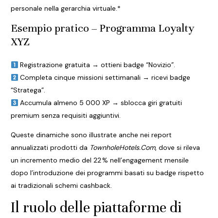
personale nella gerarchia virtuale.*
Esempio pratico – Programma Loyalty
XYZ
Registrazione gratuita → ottieni badge “Novizio”.
Completa cinque missioni settimanali → ricevi badge
“Stratega”.
Accumula almeno 5 000 XP → sblocca giri gratuiti
premium senza requisiti aggiuntivi.
Queste dinamiche sono illustrate anche nei report
annualizzati prodotti da
TownholeHotels.Com
, dove si rileva
un incremento medio del 22 % nell’engagement mensile
dopo l’introduzione dei programmi basati su badge rispetto
ai tradizionali schemi cashback.
Il ruolo delle piattaforme di