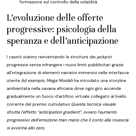
formazione sul controllo della volatilità
L’evoluzione delle offerte
progressive: psicologia della
speranza e dell’anticipazione
I casinò stanno reinventando le strutture dei jackpot
progressivi senza infrangere i nuovi limiti pubblicitari grazie
all’integrazione di elementi narrativi immersivi nelle interfacce
utente.
Ad esempio
,
Mega Moolah
ha introdato una storyline
ambientata nella savana africana dove ogni giro accende
gradualmente un fuoco d’artificio virtuale collegato al livello
corrente del premio cumulativo.
Questa tecnica visuale
sfrutta l’effetto “anticipation gradient”, ovvero l’aumento
progressivo dell’emozione man mano che il conto alla rovescia
si avvicina allo zero.