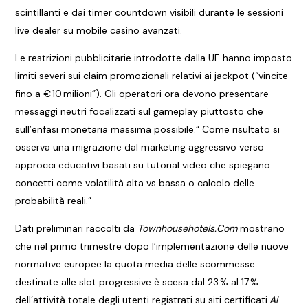
scintillanti e dai timer countdown visibili durante le sessioni
live dealer su mobile casino avanzati.
Le restrizioni pubblicitarie introdotte dalla UE hanno imposto
limiti severi sui claim promozionali relativi ai jackpot (“vincite
fino a € 10 milioni”). Gli operatori ora devono presentare
messaggi neutri focalizzati sul gameplay piuttosto che
sull’enfasi monetaria massima possibile.“ Come risultato si
osserva una migrazione dal marketing aggressivo verso
approcci educativi basati su tutorial video che spiegano
concetti come volatilità alta vs bassa o calcolo delle
probabilità reali.”
Dati preliminari raccolti da
Townhousehotels.Com
mostrano
che nel primo trimestre dopo l’implementazione delle nuove
normative europee la quota media delle scommesse
destinate alle slot progressive è scesa dal 23 % al 17 %
dell’attività totale degli utenti registrati su siti certificati.
Al