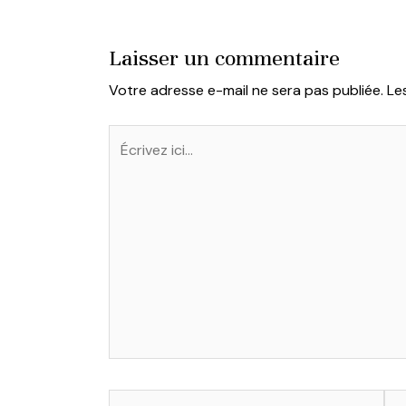
l’article
Laisser un commentaire
Votre adresse e-mail ne sera pas publiée.
Le
Écrivez
ici…
Nom*
E-