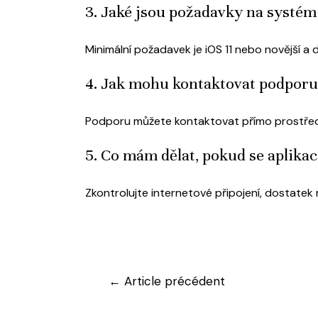
3. Jaké jsou požadavky na systém 
Minimální požadavek je iOS 11 nebo novější a 
4. Jak mohu kontaktovat podporu
Podporu můžete kontaktovat přímo prostředn
5. Co mám dělat, pokud se aplika
Zkontrolujte internetové připojení, dostatek m
Navigation
←
Article précédent
de