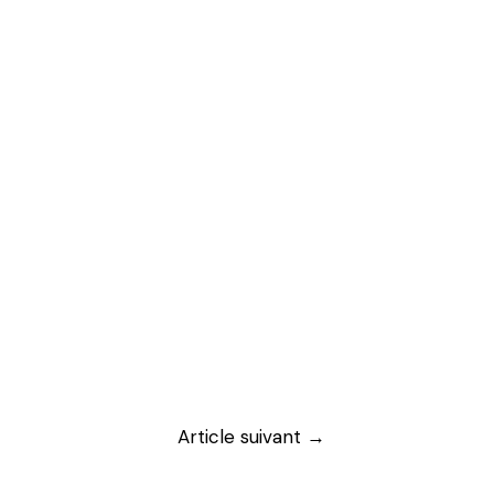
Article suivant
→