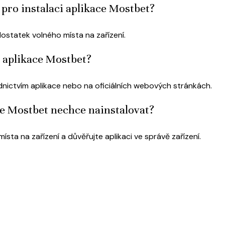
pro instalaci aplikace Mostbet?
dostatek volného místa na zařízení.
 aplikace Mostbet?
ictvím aplikace nebo na oficiálních webových stránkách.
ce Mostbet nechce nainstalovat?
ísta na zařízení a důvěřujte aplikaci ve správě zařízení.