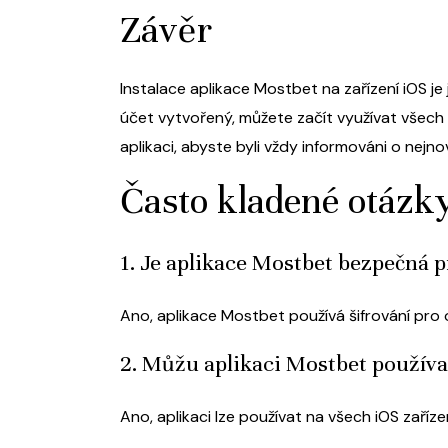
Závěr
Instalace aplikace Mostbet na zařízení iOS 
účet vytvořený, můžete začít využívat všech 
aplikaci, abyste byli vždy informováni o nej
Často kladené otázk
1. Je aplikace Mostbet bezpečná 
Ano, aplikace Mostbet používá šifrování pro 
2. Můžu aplikaci Mostbet používa
Ano, aplikaci lze používat na všech iOS zaříze