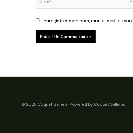
mai
Enregistrer mon nom, mon e-mail et mon 
© 2026 Coquet Sellerie. Powered by Coquet Sellerie.