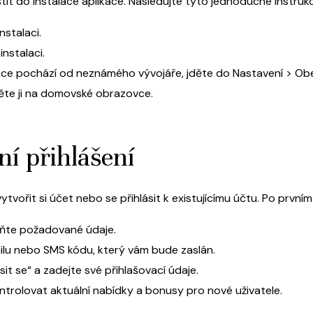
t do instalace aplikace. Následujte tyto jednoduché instrukc
nstalaci.
nstalaci.
kace pochází od neznámého vývojáře, jděte do Nastavení > Obe
děte ji na domovské obrazovce.
ní přihlášení
ytvořit si účet nebo se přihlásit k existujícímu účtu. Po prvn
plňte požadované údaje.
ilu nebo SMS kódu, který vám bude zaslán.
sit se“ a zadejte své přihlašovací údaje.
ntrolovat aktuální nabídky a bonusy pro nové uživatele.