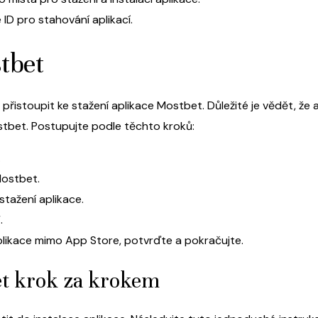
ID pro stahování aplikací.
tbet
e přistoupit ke stažení aplikace Mostbet. Důležité je vědět, ž
stbet. Postupujte podle těchto kroků:
.
Mostbet.
stažení aplikace.
.
plikace mimo App Store, potvrďte a pokračujte.
et krok za krokem