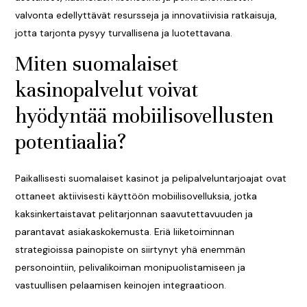
valvonta edellyttävät resursseja ja innovatiivisia ratkaisuja,
jotta tarjonta pysyy turvallisena ja luotettavana.
Miten suomalaiset
kasinopalvelut voivat
hyödyntää mobiilisovellusten
potentiaalia?
Paikallisesti suomalaiset kasinot ja pelipalveluntarjoajat ovat
ottaneet aktiivisesti käyttöön mobiilisovelluksia, jotka
kaksinkertaistavat pelitarjonnan saavutettavuuden ja
parantavat asiakaskokemusta. Eriä liiketoiminnan
strategioissa painopiste on siirtynyt yhä enemmän
personointiin, pelivalikoiman monipuolistamiseen ja
vastuullisen pelaamisen keinojen integraatioon.