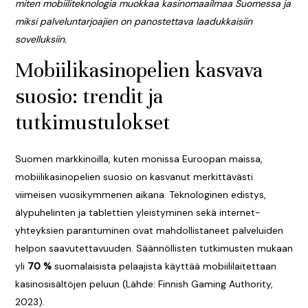
miten mobiiliteknologia muokkaa kasinomaailmaa Suomessa ja
miksi palveluntarjoajien on panostettava laadukkaisiin
sovelluksiin.
Mobiilikasinopelien kasvava
suosio: trendit ja
tutkimustulokset
Suomen markkinoilla, kuten monissa Euroopan maissa,
mobiilikasinopelien suosio on kasvanut merkittävästi
viimeisen vuosikymmenen aikana. Teknologinen edistys,
älypuhelinten ja tablettien yleistyminen sekä internet-
yhteyksien parantuminen ovat mahdollistaneet palveluiden
helpon saavutettavuuden. Säännöllisten tutkimusten mukaan
yli
70 %
suomalaisista pelaajista käyttää mobiililaitettaan
kasinosisältöjen peluun (Lähde: Finnish Gaming Authority,
2023).