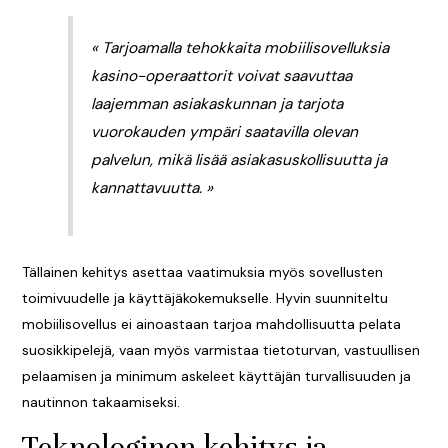
« Tarjoamalla tehokkaita mobiilisovelluksia
kasino-operaattorit voivat saavuttaa
laajemman asiakaskunnan ja tarjota
vuorokauden ympäri saatavilla olevan
palvelun, mikä lisää asiakasuskollisuutta ja
kannattavuutta. »
Tällainen kehitys asettaa vaatimuksia myös sovellusten
toimivuudelle ja käyttäjäkokemukselle. Hyvin suunniteltu
mobiilisovellus ei ainoastaan tarjoa mahdollisuutta pelata
suosikkipelejä, vaan myös varmistaa tietoturvan, vastuullisen
pelaamisen ja minimum askeleet käyttäjän turvallisuuden ja
nautinnon takaamiseksi.
Teknologinen kehitys ja