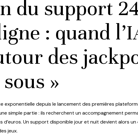
on du support 24
ligne : quand l’
tour des jackpo
 sous »
ce exponentielle depuis le lancement des premières platefor
’une simple partie : ils recherchent un accompagnement perma
s d’euros. Un support disponible jour et nuit devient alors un c
des jeux.