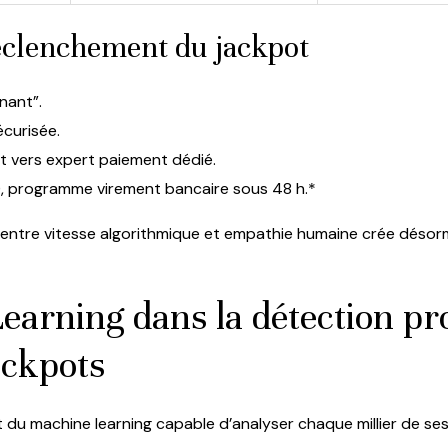
éclenchement du jackpot
nant”.
écurisée.
t vers expert paiement dédié.
, programme virement bancaire sous 48 h.*
entre vitesse algorithmique et empathie humaine crée désorm
earning dans la détection pr
ackpots
 du machine learning capable d’analyser chaque millier de ses