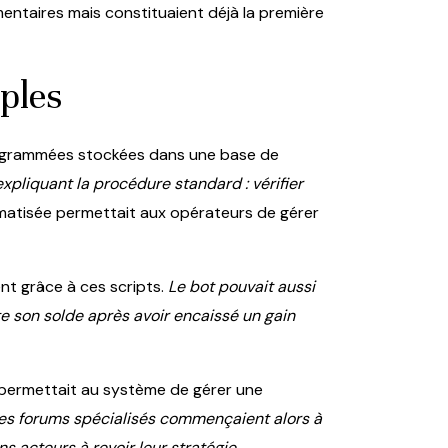
entaires mais constituaient déjà la première
ples
programmées stockées dans une base de
xpliquant la procédure standard : vérifier
tisée permettait aux opérateurs de gérer
ent grâce à ces scripts.
Le bot pouvait aussi
te son solde après avoir encaissé un gain
 permettait au système de gérer une
es forums spécialisés commençaient alors à
 acteurs à revoir leur stratégie.