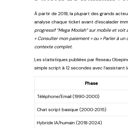
À partir de 2018, la plupart des grands acteu
analyse chaque ticket avant d’escalader imm
progressif “Mega Moolah” sur mobile et voit
« Consulter mon paiement » ou « Parler à un 
contexte complet.
Les statistiques publiées par Reseau Obepi
simple script à 12 secondes avec l’assistant I
Phase
Téléphone/Email (1990‑2000)
Chat script basique (2000‑2015)
Hybride IA/humain (2018‑2024)