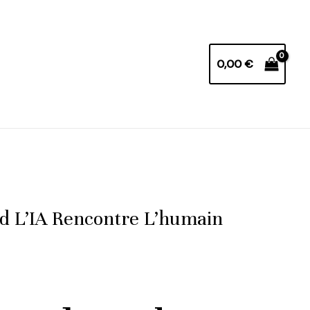
0,00
€
nd L’IA Rencontre L’humain