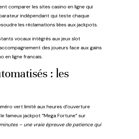
t comparer les sites casino en ligne qui
omparateur indépendant qui teste chaque
résoudre les réclamations liées aux jackpots.
istants vocaux intégrés aux jeux slot
l’accompagnement des joueurs face aux gains
 en ligne francais.
tomatisés : les
uméro vert limité aux heures d’ouverture
 le fameux jackpot “Mega Fortune” sur
minutes – une vraie épreuve de patience qui