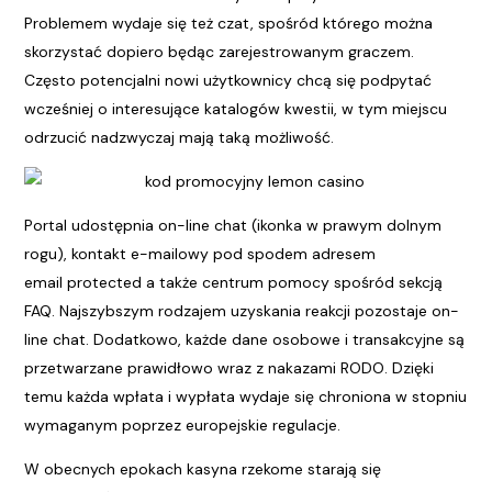
Problemem wydaje się też czat, spośród którego można
skorzystać dopiero będąc zarejestrowanym graczem.
Często potencjalni nowi użytkownicy chcą się podpytać
wcześniej o interesujące katalogów kwestii, w tym miejscu
odrzucić nadzwyczaj mają taką możliwość.
Portal udostępnia on-line chat (ikonka w prawym dolnym
rogu), kontakt e-mailowy pod spodem adresem
email protected a także centrum pomocy spośród sekcją
FAQ. Najszybszym rodzajem uzyskania reakcji pozostaje on-
line chat. Dodatkowo, każde dane osobowe i transakcyjne są
przetwarzane prawidłowo wraz z nakazami RODO​. Dzięki
temu każda wpłata i wypłata wydaje się chroniona w stopniu
wymaganym poprzez europejskie regulacje.
W obecnych epokach kasyna rzekome starają się