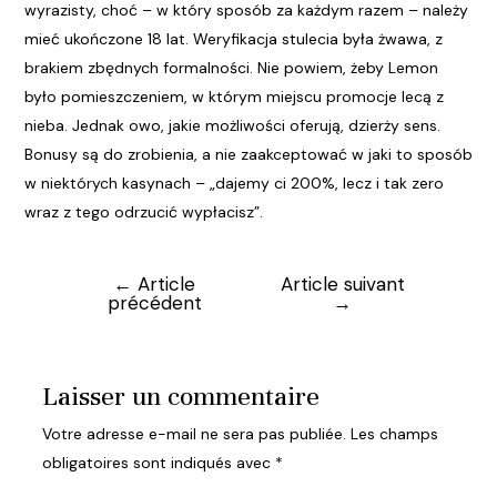
wyrazisty, choć – w który sposób za każdym razem – należy
mieć ukończone 18 lat. Weryfikacja stulecia była żwawa, z
brakiem zbędnych formalności. Nie powiem, żeby Lemon
było pomieszczeniem, w którym miejscu promocje lecą z
nieba. Jednak owo, jakie możliwości oferują, dzierży sens.
Bonusy są do zrobienia, a nie zaakceptować w jaki to sposób
w niektórych kasynach – „dajemy ci 200%, lecz i tak zero
wraz z tego odrzucić wypłacisz”.
←
Article
Article suivant
Navigation
précédent
→
de
l’article
Laisser un commentaire
Votre adresse e-mail ne sera pas publiée.
Les champs
obligatoires sont indiqués avec
*