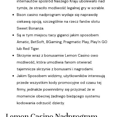
internautów spośród Naszego Kraju ubolewało nad
tymże, że straciło możliwość legalnej gry w scrable.
Bison casino nadprogram wydaje się naprawdę
ciekawą opcją, szczególnie na rzecz fanów slotu
Sweet Bonanza.
Są w tym miejscu tacy giganci jakim sposobem
Amatic, BetSoft, BGaming, Pragmatic Play, Play’n GO
lub Red Tiger.
Skrzynie wraz z bonusamiw Lemon Casino owo
możliwość, która umożliwia fanom otwierać
tajemnicze skrzynie z bonusami i nagrodami.
Jakim Sposobem widzimy, użytkowników interesują
przede wszystkim kody promocyjne od czasu tej
firmy, jednakże powinniśmy się przyznać że w
momencie obecnej żadnego bieżącego systemu
kodowania odrzucić dzierży.
Lemon Casino Nadprogram