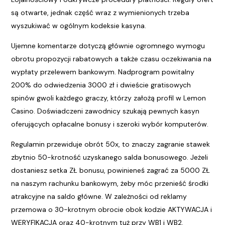
są otwarte, jednak część wraz z wymienionych trzeba
wyszukiwać w ogólnym kodeksie kasyna.
Ujemne komentarze dotyczą głównie ogromnego wymogu
obrotu propozycji rabatowych a także czasu oczekiwania na
wypłaty przelewem bankowym. Nadprogram powitalny
200% do odwiedzenia 3000 zł i dwieście gratisowych
spinów gwoli każdego graczy, którzy założą profil w Lemon
Casino. Doświadczeni zawodnicy szukają pewnych kasyn
oferujących opłacalne bonusy i szeroki wybór komputerów.
Regulamin przewiduje obrót 50x, to znaczy zagranie stawek
zbytnio 50-krotność uzyskanego salda bonusowego. Jeżeli
dostaniesz setka ZŁ bonusu, powinieneś zagrać za 5000 ZŁ
na naszym rachunku bankowym, żeby móc przenieść środki
atrakcyjne na saldo główne. W zależności od reklamy
przemowa o 30-krotnym obrocie obok kodzie AKTYWACJA i
WERYFIKACJA oraz 40-krotnym tuż przy WB1 i WB2.