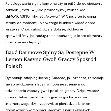
Po zalogowaniu się na konto należy przejść do odwiedzenia
zakładki „Profil” → „Kod promocyjny”, wpisać kod
LEMONCASINO i kliknąć „Aktywuj”. W Czasie testowania
strony od momentu pierwszego kliknięcia widać dobre
wrażenie. Choć całość działa dobrze, dokładnie
sprawdziliśmy, jak zasługuje na pochwałę, a które elementy
można wciąż ulepszyć.
Bądź Darmowe Spiny Są Dostępne W
Lemon Kasyno Gwoli Graczy Spośród
Polski?
Dysponuje oficjalną licencję Curacao, jak oznacza, że wydaje
się sprawdzonym i legalnym pomieszczeniem do
odwiedzenia zabawy gwoli polskich graczy​. Dzięki wstecz
możesz łatwo zasilić profil i grać w gry hazardowe
internetowego zbyt rzeczywiste pieniądze z brakiem
dodatkowych komplikacji. Jednym z najciekawszych