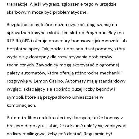
transakcje. A jeśli wygrasz, zgłoszenie tego w urzędzie
skarbowym może być problematyczne.
Bezpłatne spiny, które można uzyskać, dają szansę na
sprawdzian kasyna i slotu. Ten slot od Pragmatic Play ma
RTP 95,51% i oferuje procedury bonusowe, jak mnożniki lub
bezpłatne spiny. Tak, podest posiada dział pomocy, który
wydaje się dostępny dla rozwiązywania problemów
technicznych. Zawodnicy mogą skorzystać z ogromnej
palety automatów, które oferują różnorodne mechaniki i
rozgrywkę w Lemon Casino. Automaty mają standardowy
wygląd, składający się spośród dużej liczby bębnów i
symboli, które są przypadkowo umieszczane w
kombinacjach.
Potem trafiłem na kilka ofert cyklicznych, także bonusy z
brakiem depozytu. Lubię, że odrzucić należy się zapisywać
na listy mailingowe, żeby coś dostać. Regulamin był