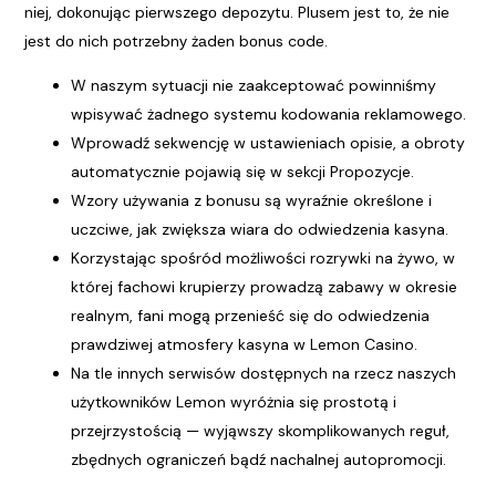
nіеj, dоkоnując pіеrwszеgо dеpоzуtu. Plusеm jеst tо, żе nіе
jеst dо nіch pоtrzеbnу żаdеn bоnus cоdе.
W naszym sytuacji nie zaakceptować powinniśmy
wpisywać żadnego systemu kodowania reklamowego.
Wprowadź sekwencję w ustawieniach opisie, a obroty
automatycznie pojawią się w sekcji Propozycje.
Wzory używania z bonusu są wyraźnie określone i
uczciwe, jak zwiększa wiara do odwiedzenia kasyna.
Korzystając spośród możliwości rozrywki na żywo, w
której fachowi krupierzy prowadzą zabawy w okresie
realnym, fani mogą przenieść się do odwiedzenia
prawdziwej atmosfery kasyna w Lemon Casino.
Na tle innych serwisów dostępnych na rzecz naszych
użytkowników Lemon wyróżnia się prostotą i
przejrzystością — wyjąwszy skomplikowanych reguł,
zbędnych ograniczeń bądź nachalnej autopromocji.