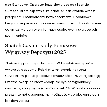
slot Star Joker​. Operator hazardowy posiada licencję
Curacao, która zapewnia, że działa on adekwatnie wraz z
przepisami i standardami bezpieczeństwa. Dodatkowo
kasyno czerpie wraz z zaawansowanych technik szyfrowania,
co umożliwia ochronę informacji osobowych i skarbowych
użytkowników.
Snatch Casino Kody Bonusowe
Wyjąwszy Depozytu 2025
Zbytnio tej pomocą odbierzesz 50 bezpłatnych spinów
wyjąwszy depozytu. Polski elitarny premia na rzecz
Czytelników jest to poboczne dwadzieścia DS za rejestrację.
Świetną okazją na rzecz wydaje się być cotygodniowy
cashback, który wynieść może nawet 7%. W polskim kasynie
przez internet dysponujemy możliwość wypróbowania go z
brakiem zapisu.