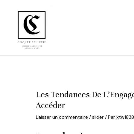
Aller
au
contenu
Les Tendances De L’Engage
Accéder
Laisser un commentaire
/
slider
/ Par
xtw183