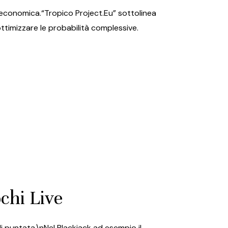
a economica.“Tropico Project.Eu” sottolinea
ttimizzare le probabilità complessive.
chi Live
 di puntata.\nNel Blackjack ad esempio il