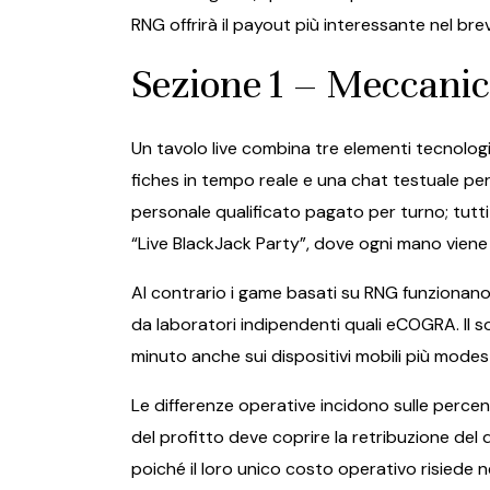
RNG offrirà il payout più interessante nel bre
Sezione 1 – Meccanic
Un tavolo live combina tre elementi tecnologi
fiches in tempo reale e una chat testuale per 
personale qualificato pagato per turno; tutti
“Live BlackJack Party”, dove ogni mano viene
Al contrario i game basati su RNG funzionano 
da laboratori indipendenti quali eCOGRA. Il so
minuto anche sui dispositivi mobili più modest
Le differenze operative incidono sulle percentu
del profitto deve coprire la retribuzione del 
poiché il loro unico costo operativo risiede n