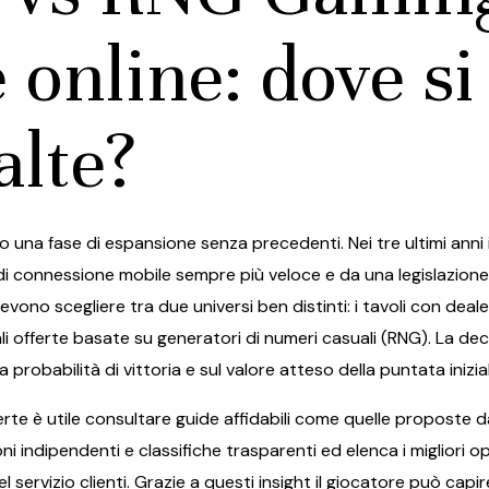
nline: dove si 
alte?
o una fase di espansione senza precedenti. Nei tre ultimi anni 
 di connessione mobile sempre più veloce e da una legislazione
evono scegliere tra due universi ben distinti: i tavoli con deale
li offerte basate su generatori di numeri casuali (RNG). La dec
 probabilità di vittoria e sul valore atteso della puntata inizia
fferte è utile consultare guide affidabili come quelle proposte 
ni indipendenti e classifiche trasparenti ed elenca i migliori 
el servizio clienti. Grazie a questi insight il giocatore può capi