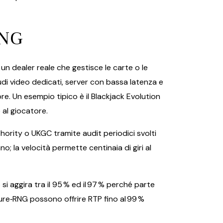
RNG
n dealer reale che gestisce le carte o le
tudi video dedicati, server con bassa latenza e
e. Un esempio tipico è il Blackjack Evolution
 al giocatore.
hority o UKGC tramite audit periodici svolti
; la velocità permette centinaia di giri al
si aggira tra il 95 % ed il 97 % perché parte
 pure‑RNG possono offrire RTP fino al 99 %