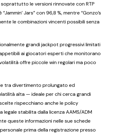
 soprattutto le versioni rinnovate con RTP
è “Jammin’ Jars” con 96,8 %, mentre “Gonzo’s
nte le combinazioni vincenti possibili senza
onalmente grandi jackpot progressivi limitati
petibili ai giocatori esperti che monitorano
volatilità offre piccole win regolari ma poco
le tra divertimento prolungato ed
atilità alta — ideale per chi cerca grandi
scelte rispecchiano anche le policy
ia legale stabilita dalla licenza AAMS/ADM
ente queste informazioni nelle sue schede
 personale prima della registrazione presso