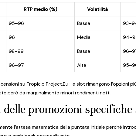
RTP medio (%)
Volatilità
95–96
Bassa
93–9
96
Media
94–9
98–99
Bassa
96–9
96–97
Alta
95–9
nsioni su Tropicio Project.Eu : le slot rimangono l’opzioni più 
te però da marginalmente minori rendimenti netti.
a delle promozioni specifiche
mente l’attesa matematica della puntata iniziale perché intr
yout o cash‑back personalizzato.