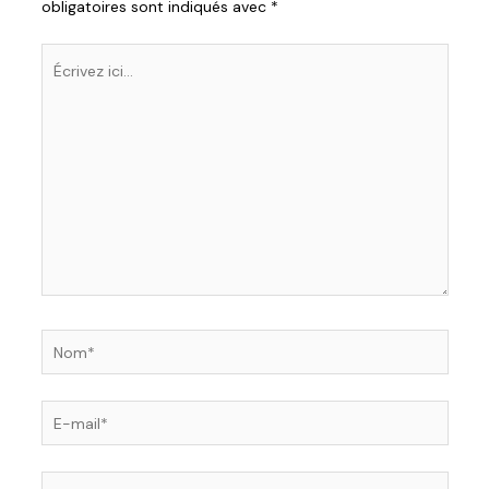
obligatoires sont indiqués avec
*
Écrivez
ici…
Nom*
E-
mail*
Site