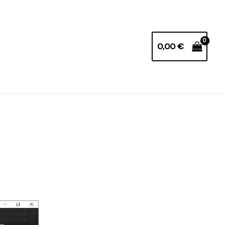
0,00
€