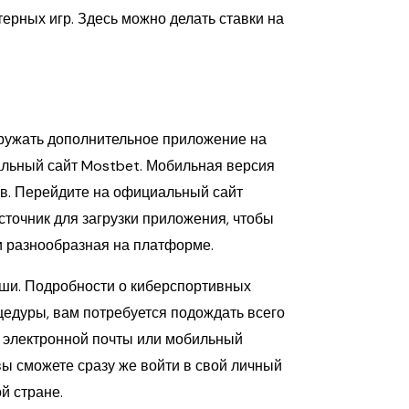
ерных игр. Здесь можно делать ставки на
агружать дополнительное приложение на
иальный сайт Mostbet. Мобильная версия
в. Перейдите на официальный сайт
точник для загрузки приложения, чтобы
и разнообразная на платформе.
ши. Подробности о киберспортивных
едуры, вам потребуется подождать всего
с электронной почты или мобильный
вы сможете сразу же войти в свой личный
й стране.