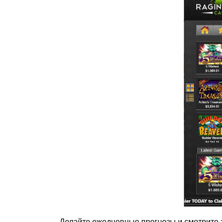
Делайте ежедневные прогнозы и смотрите з