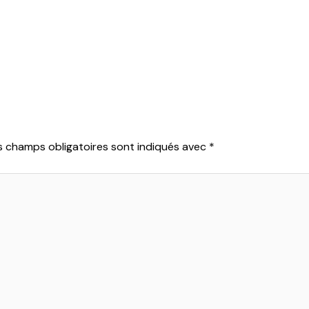
s champs obligatoires sont indiqués avec
*