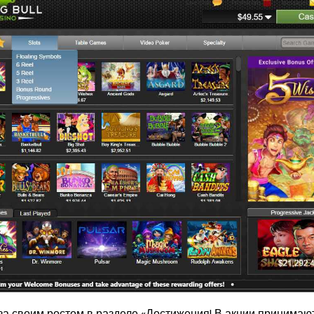
а своим ростом в разделе «Достижения! В акции принимают