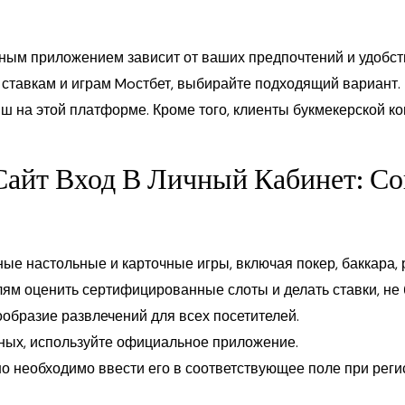
ым приложением зависит от ваших предпочтений и удобст
ставкам и играм Moстбет, выбирайте подходящий вариант.
ш на этой платформе. Кроме того, клиенты букмекерской к
Сайт Вход В Личный Кабинет: С
 настольные и карточные игры, включая покер, баккара, ру
ям оценить сертифицированные слоты и делать ставки, не
ообразие развлечений для всех посетителей.
ных, используйте официальное приложение.
 необходимо ввести его в соответствующее поле при регис