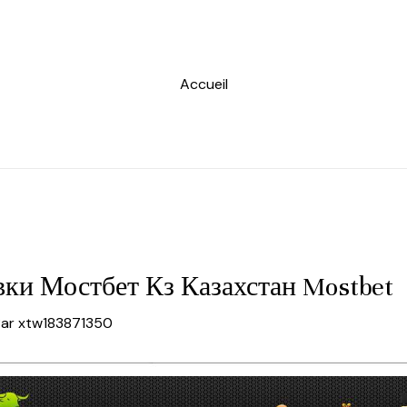
Accueil
вки Мостбет Кз Казахстан Mostbet
Par
xtw183871350