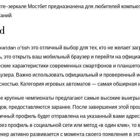
йте-зеркале Мостбет предназначена для любителей компьют
аний.
d
xatdan o’tish
это отличный выбор для тех, кто не желает з
ать, это открыть ваш мобильный браузер и перейти на офиц
еские характеристики современных смартфонов и планшето
узера. Важно использовать официальный и проверенный ис
сностью. Категория игровых автоматов — самая обширная 
мые крупные чемпионаты предлагают самые высокие выигры
ов, предоставляются заранее. После завершения этой проц
 личный профиль будет отправлена на указанный вами адре
з профиль в социальной сети или метод «в один клик», то 
екер активно развивается с момента своего появления в это