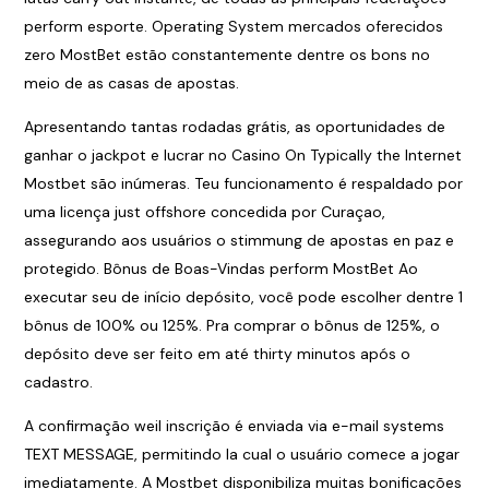
perform esporte. Operating System mercados oferecidos
zero MostBet estão constantemente dentre os bons no
meio de as casas de apostas.
Apresentando tantas rodadas grátis, as oportunidades de
ganhar o jackpot e lucrar no Casino On Typically the Internet
Mostbet são inúmeras. Teu funcionamento é respaldado por
uma licença just offshore concedida por Curaçao,
assegurando aos usuários o stimmung de apostas en paz e
protegido. Bônus de Boas-Vindas perform MostBet Ao
executar seu de início depósito, você pode escolher dentre 1
bônus de 100% ou 125%. Pra comprar o bônus de 125%, o
depósito deve ser feito em até thirty minutos após o
cadastro.
A confirmação weil inscrição é enviada via e-mail systems
TEXT MESSAGE, permitindo la cual o usuário comece a jogar
imediatamente. A Mostbet disponibiliza muitas bonificações