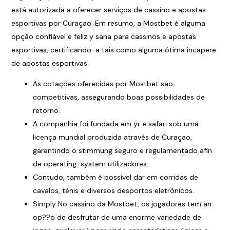
está autorizada a oferecer serviços de cassino e apostas
esportivas por Curaçao. Em resumo, a Mostbet é alguma
opção confiável e feliz y sana para cassinos e apostas
esportivas, certificando-a tais como alguma ótima incapere
de apostas esportivas.
As cotações oferecidas por Mostbet são
competitivas, assegurando boas possibilidades de
retorno.
A companhia foi fundada em yr e safari sob uma
licença mundial produzida através de Curaçao,
garantindo o stimmung seguro e regulamentado afin
de operating-system utilizadores.
Contudo, também é possível dar em corridas de
cavalos, ténis e diversos desportos eletrónicos.
Simply No cassino da Mostbet, os jogadores tem an
op??o de desfrutar de uma enorme variedade de