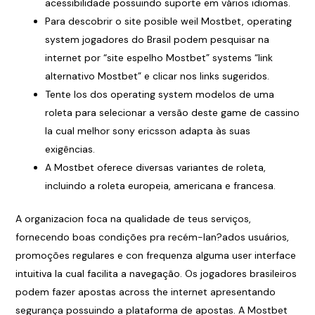
acessibilidade possuindo suporte em vários idiomas.
Para descobrir o site posible weil Mostbet, operating
system jogadores do Brasil podem pesquisar na
internet por “site espelho Mostbet” systems “link
alternativo Mostbet” e clicar nos links sugeridos.
Tente los dos operating system modelos de uma
roleta para selecionar a versão deste game de cassino
la cual melhor sony ericsson adapta às suas
exigências.
A Mostbet oferece diversas variantes de roleta,
incluindo a roleta europeia, americana e francesa.
A organizacion foca na qualidade de teus serviços,
fornecendo boas condições pra recém-lan?ados usuários,
promoções regulares e con frequenza alguma user interface
intuitiva la cual facilita a navegação. Os jogadores brasileiros
podem fazer apostas across the internet apresentando
segurança possuindo a plataforma de apostas. A Mostbet