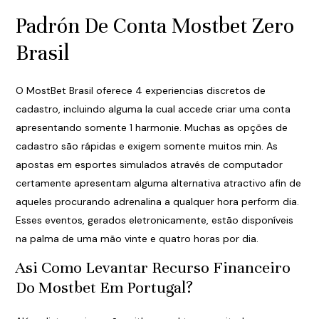
Padrón De Conta Mostbet Zero
Brasil
O MostBet Brasil oferece 4 experiencias discretos de
cadastro, incluindo alguma la cual accede criar uma conta
apresentando somente 1 harmonie. Muchas as opções de
cadastro são rápidas e exigem somente muitos min. As
apostas em esportes simulados através de computador
certamente apresentam alguma alternativa atractivo afin de
aqueles procurando adrenalina a qualquer hora perform dia.
Esses eventos, gerados eletronicamente, estão disponíveis
na palma de uma mão vinte e quatro horas por dia.
Asi Como Levantar Recurso Financeiro
Do Mostbet Em Portugal?