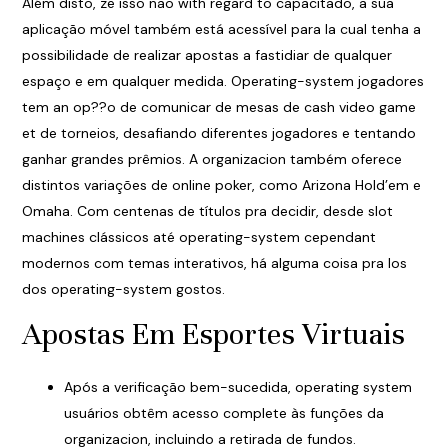
Além disto, ze isso não with regard to capacitado, a sua
aplicação móvel também está acessível para la cual tenha a
possibilidade de realizar apostas a fastidiar de qualquer
espaço e em qualquer medida. Operating-system jogadores
tem an op??o de comunicar de mesas de cash video game
et de torneios, desafiando diferentes jogadores e tentando
ganhar grandes prêmios. A organizacion também oferece
distintos variações de online poker, como Arizona Hold’em e
Omaha. Com centenas de títulos pra decidir, desde slot
machines clássicos até operating-system cependant
modernos com temas interativos, há alguma coisa pra los
dos operating-system gostos.
Apostas Em Esportes Virtuais
Após a verificação bem-sucedida, operating system
usuários obtêm acesso complete às funções da
organizacion, incluindo a retirada de fundos.