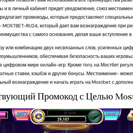
ты и в личный кабинет придет уведомление, союз местоим
 предлагает промокоды, которые предоставляют специальны
— MOSTBET-RU24, который дает вам вознаграждение при ре
реимущества с самого основания, делая ваше вступление в
зу или комбинацию двух несвязанных слов, усиленных ци
 злоумышленников, обеспечивая безопасность ваших игровы
 цифровом мире онлайн-игр. Кроме того, на Мостбет регу
атные ставки, кэшбэк и другие бонусы. Местоимение- може
ный вознаграждение и начать играть на Mostbet с допол
твующий Промокод с Целью Most