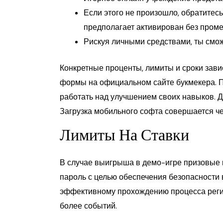
Если этого не произошло, обратитесь
предполагает активирован без пром
Рискуя личными средствами, ты смо
Конкретные проценты, лимиты и сроки зави
формы на официальном сайте букмекера. П
работать над улучшением своих навыков. Д
Загрузка мобильного софта совершается ч
Лимиты На Ставки
В случае выигрыша в демо-игре призовые 
пароль с целью обеспечения безопасности 
эффективному прохождению процесса регис
более событий.