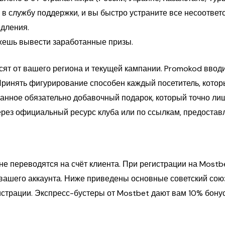
 в службу поддержки, и вы быстро устраните все несоответс
едления.
жешь вывести заработанные призы.
сят от вашего региона и текущей кампании. Promokod ввод
ринять фигурирование способен каждый посетитель, которы
анное обязательно добавочный подарок, который точно лиш
ерез официальный ресурс клуба или по ссылкам, предостав
не переводятся на счёт клиента. При регистрации на Most
вашего аккаунта. Ниже приведены основные советский союз
трации. Экспресс-бустеры от Mostbet дают вам 10% бонус