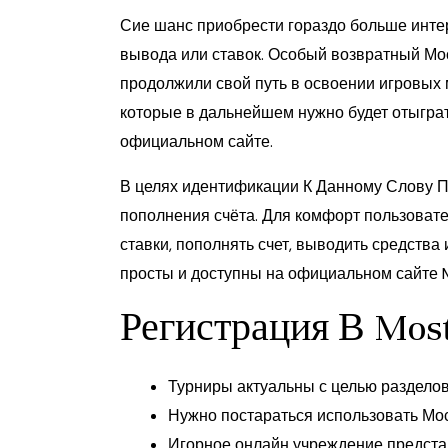
Сие шанс приобрести гораздо больше инте
вывода или ставок. Особый возвратный Мос
продолжили свой путь в освоении игровых 
которые в дальнейшем нужно будет отыгра
официальном сайте.
В целях идентификации К Данному Слову 
пополнения счёта. Для комфорт пользоват
ставки, пополнять счет, выводить средств
просты и доступны на официальном сайте 
Регистрация В Mos
Турниры актуальны с целью разделов 
Нужно постараться использовать Мос
Игорное онлайн учреждение представл