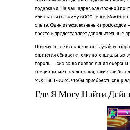
подарками. На ваш адрес электронной поч
или ставки на сумму 5000 тенге. Mostbet
опыта. Один из эксклюзивных промокодов 
просто и предоставляет дополнительные п
Почему бы не использовать случайную фра
стратегия сбивает с толку потенциальных
пароль — сие ваша первая линия обороны в
специальные предложения, такие как беспл
MOSTBET-RU24, чтобы приобрести специаль
Где Я Могу Найти Дейс