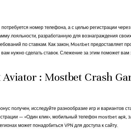
потребуется номер телефона, а с целью регистрации чере
мму лояльности, разработанную для вознаграждения своих
ебований по ставкам. Как закон, Mostbet предоставляет пр
 вам нужно сделать ставок. Слежение за этим поможет вам
Aviator : Mostbet Crash G
бонус получен, исследуйте разнообразие игр и вариантов ст
истрации — «Один клик», мобильный телефон
mostbet apk
, 
егионах может понадобиться VPN для доступа к сайту.