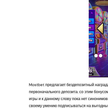
Mostbet предлагает бездепозитный наград
первоначального депозита. со этим бонусо
игры и к данному слову пока нет синонимов
своему умению подписываться на выгодные 