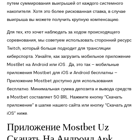
путем суммирования выигрышей от каждого системного
накопителя. Хотя это более рискованная ставка, в случае
выигрыша вы можете получить крупную компенсацию.
Для тех, кто хочет наблюдать за ходом происходящего
соревнования, мы советуем использовать сторонний ресурс
Twitch, который больше подходит для трансляции
киберспорта. Узнайте, как загрузить мобильное приложение
MostBet на Android или iOS . Да, это так – мобильные
приложения Mostbet для iOS и Android бесплатны –
Приложение Mostbet доступно для использования
бесплатно. Минимальная сумма депозита и вывода средств
в Mostbet составляет 50 BRL. Нажмите кнопку “Скачать
приложение” в шапке нашего сайта или кнопку “Скачать для
iOS” ниже.
Приложение Mostbet Uz
Скачать На Андроид Apk,