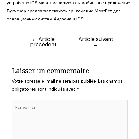
устройство iOS может использовать мобильное приложение.
Букмекер предлагает скачать приложение MostBet для
операционных систем Андроид и iOS.
←
Article
Article suivant
Navigation
précédent
→
de
l’article
Laisser un commentaire
Votre adresse e-mail ne sera pas publiée.
Les champs
obligatoires sont indiqués avec
*
Écrivez
ici…