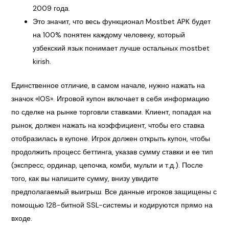
2009 года.
Это значит, что весь функционал Mostbet APK будет
на 100% понятен каждому человеку, который
узбекский язык понимает лучше остальных mostbet
kirish.
Единственное отличие, в самом начале, нужно нажать на
значок «IOS». Игровой купон включает в себя информацию
по сделке на рынке торговли ставками. Клиент, попадая на
рынок, должен нажать на коэффициент, чтобы его ставка
отобразилась в купоне. Игрок должен открыть купон, чтобы
продолжить процесс беттинга, указав сумму ставки и ее тип
(экспресс, ординар, цепочка, комби, мульти и т.д.). После
того, как вы напишите сумму, внизу увидите
предполагаемый выигрыш. Все данные игроков защищены с
помощью 128-битной SSL-системы и кодируются прямо на
входе.