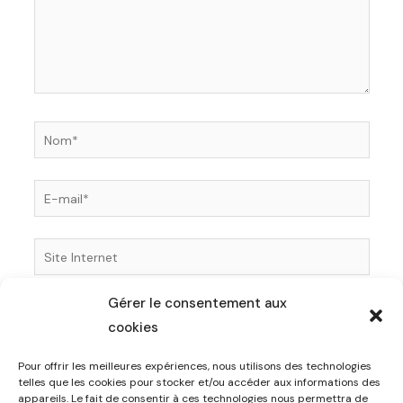
Nom*
E-
mail*
Site
Internet
Gérer le consentement aux
Enregistrer mon nom, mon e-mail et mon site dans
cookies
le navigateur pour mon prochain commentaire.
Pour offrir les meilleures expériences, nous utilisons des technologies
telles que les cookies pour stocker et/ou accéder aux informations des
appareils. Le fait de consentir à ces technologies nous permettra de