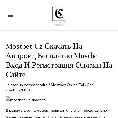
Aller
au
contenu
Main
Menu
Mostbet Uz Скачать На
Андроид Бесплатно Mostbet
Вход И Регистрация Онлайн На
Сайте
Laisser un commentaire
/
Mostbet Online 741
/ Par
xtw183871350
В режиме Live на момент написания статьи представлено
более 15 видов спорта. При этом наполненность каждого