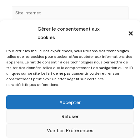
Site
Internet
Gérer le consentement aux
Enregistrer mon nom, mon e-mail et mon site dans
cookies
le navigateur pour mon prochain commentaire.
Pour offrir les meilleures expériences, nous utilisons des technologies
telles que les cookies pour stocker et/ou accéder aux informations des
appareils. Le fait de consentir à ces technologies nous permettra de
traiter des données telles que le comportement de navigation ou les ID
uniques sur ce site. Le fait de ne pas consentir ou de retirer son
consentement peut avoir un effet négatif sur certaines
caractéristiques et fonctions.
© 2026 Coquet Sellerie. Powered by Coquet Sellerie.
Accepter
Refuser
Voir Les Préférences