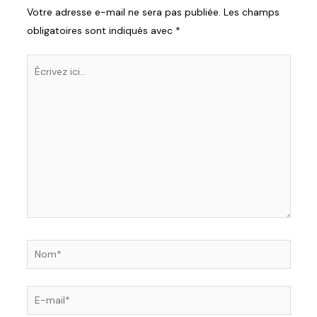
Votre adresse e-mail ne sera pas publiée.
Les champs
obligatoires sont indiqués avec
*
Écrivez
ici…
Nom*
E-
mail*