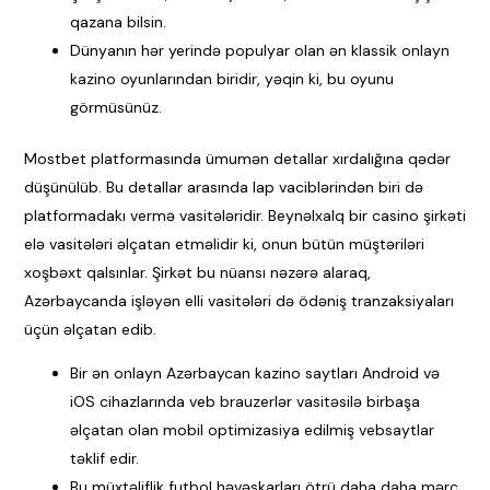
qazana bilsin.
Dünyanın hər yerində populyar olan ən klassik onlayn
kazino oyunlarından biridir, yəqin ki, bu oyunu
görmüsünüz.
Mostbet platformasında ümumən detallar xırdalığına qədər
düşünülüb. Bu detallar arasında lap vaciblərindən biri də
platformadakı vermə vasitələridir. Beynəlxalq bir casino şirkəti
elə vasitələri əlçatan etməlidir ki, onun bütün müştəriləri
xoşbəxt qalsınlar. Şirkət bu nüansı nəzərə alaraq,
Azərbaycanda işləyən elli vasitələri də ödəniş tranzaksiyaları
üçün əlçatan edib.
Bir ən onlayn Azərbaycan kazino saytları Android və
iOS cihazlarında veb brauzerlər vasitəsilə birbaşa
əlçatan olan mobil optimizasiya edilmiş vebsaytlar
təklif edir.
Bu müxtəliflik futbol həvəskarları ötrü daha daha mərc