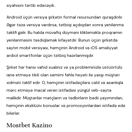
siyahısını tərtib edəcəyik..
Android üçün versiya şirkətin formal resursundan quraşdırılır.
Əgər təzə versiya vardırsa, tətbiqi açdıqdan sonra yenilənmə
təklifi gəlir. Bu halda müvafiq düyməni klikləməklə proqramın
yenilənməsini təsdiqləmək kifayətdir. Bunun üçün şirkətdə
saytın mobil versiyası, həmçinin Android və iOS əməliyyat
ardicil smartfonlar üçün tətbiq hazırlanmışdır.
Şirkət hər hansı vahid sualınız və ya probleminizlə üstüörtülü
ianə etməyə tikili olan səmimi fəhlə heyəti ilə yaxşı müştəri
xidməti təklif edir. O, həmçinin istifadəçilərə cəld və asanlıqla
mərc etməyə macal verən istifadəsi yüngül veb-sayta
malikdir. Müştərilər matçların və tədbirlərin bədii yayımından,
həmçinin eksklüziv bonuslar və promosyonlardan istifadə edə
bilərlər.
Mostbet Kazino