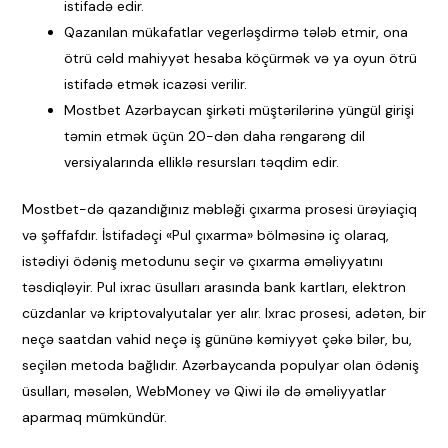
istifadə edir.
Qazanılan mükafatlar vegerləşdirmə tələb etmir, ona
ötrü cəld mahiyyət hesaba köçürmək və ya oyun ötrü
istifadə etmək icazəsi verilir.
Mostbet Azərbaycan şirkəti müştərilərinə yüngül girişi
təmin etmək üçün 20-dən daha rəngarəng dil
versiyalarında elliklə resursları təqdim edir.
Mostbet-də qazandığınız məbləği çıxarma prosesi ürəyiaçiq
və şəffafdır. İstifadəçi «Pul çıxarma» bölməsinə iç olaraq,
istədiyi ödəniş metodunu seçir və çıxarma əməliyyatını
təsdiqləyir. Pul ixrac üsulları arasında bank kartları, elektron
cüzdanlar və kriptovalyutalar yer alır. Ixrac prosesi, adətən, bir
neçə saatdan vahid neçə iş gününə kəmiyyət çəkə bilər, bu,
seçilən metoda bağlıdır. Azərbaycanda populyar olan ödəniş
üsulları, məsələn, WebMoney və Qiwi ilə də əməliyyatlar
aparmaq mümkündür.