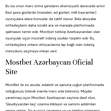
Bu isə onun mərc etmə şanslarını əhəmiyyətli dərəcədə artırır.
Bəzi şəxsi günlərdə (məsələn, ad günləri, milli bayramlar)
oyunçulara əlavə bonuslar da təklif olunur. Belə aksiyalar
istifadəçilərin daha sürəkli ara və maraqla platformada
qalmasını təmin edir. Mostbet tətbiqi Azərbaycandan olan
oyunçular üçün müxtəlif ödəniş üsulları təqdim edir. Bu,
istifadəçilərə onların ehtiyaclarına lap bağlı olan ödəniş
metodunu seçməyə imkan verir.
Mostbet Azərbaycan Oficial
Site
MostBet ilə siz asudə, ədalətli və qanuna uyğun platformada
olduğunuzu bilərək inamla mərc edə bilərsiniz. Miqdar
yaratmaq üçün Mostbet Azərbaycan saytına daxil olun,
‘Qeydiyyatdan keç’ üzərinə klikləyin və səmimi addımları
yerinə yetirin. Siz e-poçt ünvanınız və ya telefon nömrəniz