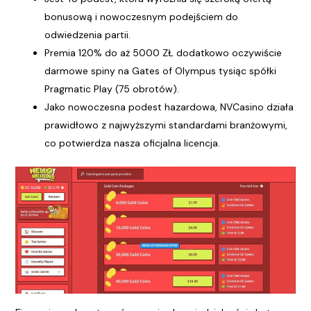
bonusową i nowoczesnym podejściem do
odwiedzenia partii.
Premia 120% do aż 5000 ZŁ dodatkowo oczywiście
darmowe spiny na Gates of Olympus tysiąc spółki
Pragmatic Play (75 obrotów).
Jako nowoczesna podest hazardowa, NVCasino działa
prawidłowo z najwyższymi standardami branżowymi,
co potwierdza nasza oficjalna licencja.