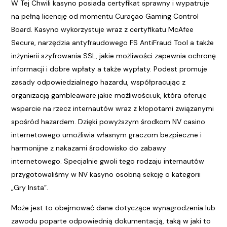
W Tej Chwili kasyno posiada certyfikat sprawny i wypatruje
na pełną licencję od momentu Curaçao Gaming Control
Board. Kasyno wykorzystuje wraz z certyfikatu McAfee
Secure, narzędzia antyfraudowego FS AntiFraud Tool a także
inżynierii szyfrowania SSL, jakie możliwości zapewnia ochronę
informacji i dobre wpłaty a także wypłaty. Podest promuje
zasady odpowiedzialnego hazardu, współpracując z
organizacją gambleaware.jakie możliwości.uk, która oferuje
wsparcie na rzecz internautów wraz z kłopotami związanymi
spośród hazardem. Dzięki powyższym środkom NV casino
internetowego umożliwia własnym graczom bezpieczne i
harmonijne z nakazami środowisko do zabawy
internetowego. Specjalnie gwoli tego rodzaju internautów
przygotowaliśmy w NV kasyno osobną sekcję o kategorii
„Gry Insta”.
Może jest to obejmować dane dotyczące wynagrodzenia lub
zawodu poparte odpowiednią dokumentacją, taką w jaki to