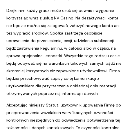
Dzięki nim każdy gracz może czuć się pewnie i wygodnie
korzystając wraz z usług NV Casino. Na dezaktywacji konta
nie będzie można się zalogować, założyć nowego konta ani
też wypłacić środków. Spółka zastrzega osobiście
uprawnienie do przeniesienia, cesji, udzielenia sublicencji
bądź zastawienia Regulaminu, w całości albo w części, na
sprawa opcjonalnej jednostki. Wszystkie tego rodzaju cesje
będą odbywać się na warunkach takowych samych bądź nie
skromniej korzystnych niż zapewnione użytkownikowi. Firma
będzie przechowywać zapisy całej komunikacji z
użytkownikiem dla przyrzeczenia dokładnej dokumentacji
otrzymywanych poprzez nią informacji i danych.
Akceptując niniejszy Statut, użytkownik upoważnia Firmę do
przeprowadzenia wszelakich weryfikacyjnych czynności
kontrolnych niezbędnych do odwiedzenia potwierdzenia tej
tożsamości i danych kontaktowych. Te czynności kontrolne