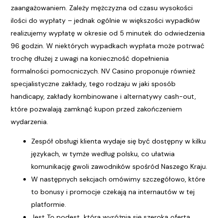
zaangażowaniem. Zależy mężczyzna od czasu wysokości
ilości do wypłaty – jednak ogólnie w większości wypadków
realizujemy wypłatę w okresie od 5 minutek do odwiedzenia
96 godzin. W niektórych wypadkach wypłata może potrwać
trochę dłużej z uwagi na konieczność dopełnienia
formalności pomocniczych. NV Casino proponuje również
specjalistyczne zakłady, tego rodzaju w jaki sposób
handicapy, zakłady kombinowane i alternatywy cash-out,
które pozwalają zamknąć kupon przed zakończeniem
wydarzenia.
Zespół obsługi klienta wydaje się być dostępny w kilku
językach, w tymże według polsku, co ułatwia
komunikację gwoli zawodników spośród Naszego Kraju.
W następnych sekcjach omówimy szczegółowo, które
to bonusy i promocje czekają na internautów w tej
platformie.
Jest To podest, która wyróżnia się szeroką ofertą