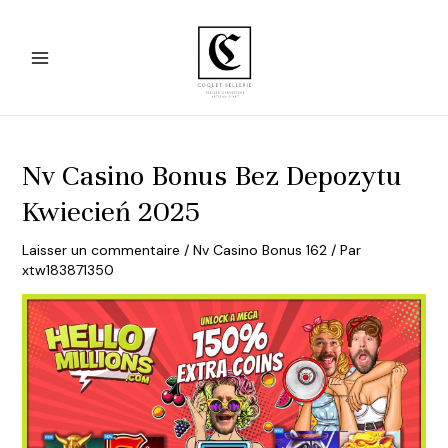
Aller
au
contenu
Main
Menu
Nv Casino Bonus Bez Depozytu
Kwiecień 2025
Laisser un commentaire
/
Nv Casino Bonus 162
/ Par
xtw183871350