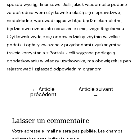
sposób wyciągi finansowe. Jeśli jakieś wiadomości podane
za pośrednictwem użytkownika okażą się nieprawdziwe,
niedokładne, wprowadzające w błąd bądź niekompletne,
będzie owo oznaczało naruszenie niniejszego Regulaminu.
Użytkownik wydaje się odpowiedzialny zbytnio wszelkie
podatki i opłaty związane z przychodami uzyskanymi w
trakcie korzystania z Portalu. Jeśli wygrane podlegają
opodatkowaniu w władzy użytkownika, ma obowiązek je pan
rejestrować i zgłaszać odpowiednim organom.
←
Article
Article suivant
Navigation
précédent
→
de
l’article
Laisser un commentaire
Votre adresse e-mail ne sera pas publiée.
Les champs