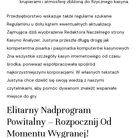
krupierami i atmosferę zbliżoną do fizycznego kasyna.
Przedsiębiorstwo wskazuje także regularne szukanie
Regulaminu u dołu kątem ewentualnych aktualizacji.
Zajmująca dziś wyobrażenie Redaktora Naczelnego strony
Kasyno Analyzer, Justyna przeszła długą drogę jak
kompetentna pisarka i pasjonatka komputerów kasynowych.
Zna wszystkie szczegóły kasyn internetowego od czasu
środka, ponieważ współpracowała spośród
najkorzystniejszymi korporacjami. W własnych tekstach
Justyna chce dzielić się swoją wiedzą z naszymi
czytelnikami, aby pomóc dywanom znaleźć wspaniałe
miejsce do gry.
Elitarny Nadprogram
Powitalny – Rozpocznij Od
Momentu Wygranej!