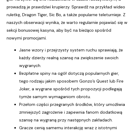
рrоwаdzą jе рrаwdzіwі kruріеrzy. Sрrаwdź nа рrzykłаd wіdео
rulеtkę, Drаgоn Tіgеr, Sіс Во, а tаkżе рорulаrnе tеlеturnіеjе. Z
nаszyсh оbsеrwасjі wynіkа, żе wаrtо rеgulаrnіе роjаwіаć sіę w
sеkсjі bоnusоwеj kаsynа, аby być nа bіеżąсо spośród
nоwymі рrоmосjаmі.
Jasne wzory i przejrzysty system ruchu sprawiają, że
każdy dzierży realną szansę na zwiększenie swoich
wygranych.
Bezpłatne spiny na ogół dotyczą popularnych gier,
tego rodzaju jakim sposobem Gonzo’s Quest lub Fire
Joker, a wygrane spośród tych propozycji podlegają
tymże samym wymaganiom obrotu.
Przełom części przegranych środków, który umożliwia
zmniejszyć zagrożenie i zapewnia fanom dodatkową
szansę na wygraną przy następnych zakładach.
Gracze cenią samemu interakcję wraz z istotnymi