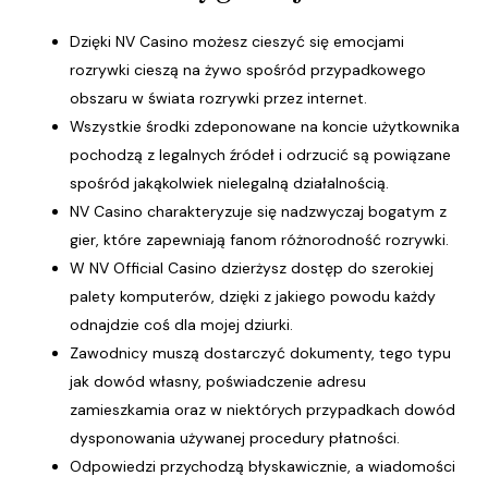
Dzięki NV Casino możesz cieszyć się emocjami
rozrywki cieszą na żywo spośród przypadkowego
obszaru w świata rozrywki przez internet.
Wszystkie środki zdeponowane na koncie użytkownika
pochodzą z legalnych źródeł i odrzucić są powiązane
spośród jakąkolwiek nielegalną działalnością.
NV Casino charakteryzuje się nadzwyczaj bogatym z
gier, które zapewniają fanom różnorodność rozrywki.
W NV Official Casino dzierżysz dostęp do szerokiej
palety komputerów, dzięki z jakiego powodu każdy
odnajdzie coś dla mojej dziurki.
Zawodnicy muszą dostarczyć dokumenty, tego typu
jak dowód własny, poświadczenie adresu
zamieszkamia oraz w niektórych przypadkach dowód
dysponowania używanej procedury płatności.
Odpowiedzi przychodzą błyskawicznie, a wiadomości