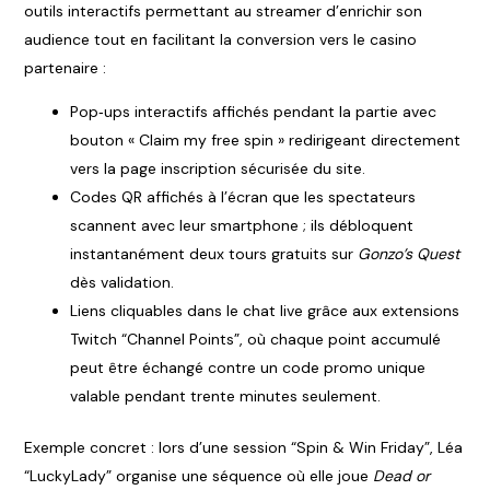
outils interactifs permettant au streamer d’enrichir son
audience tout en facilitant la conversion vers le casino
partenaire :
Pop‑ups interactifs affichés pendant la partie avec
bouton « Claim my free spin » redirigeant directement
vers la page inscription sécurisée du site.
Codes QR affichés à l’écran que les spectateurs
scannent avec leur smartphone ; ils débloquent
instantanément deux tours gratuits sur
Gonzo’s Quest
dès validation.
Liens cliquables dans le chat live grâce aux extensions
Twitch “Channel Points”, où chaque point accumulé
peut être échangé contre un code promo unique
valable pendant trente minutes seulement.
Exemple concret : lors d’une session “Spin & Win Friday”, Léa
“LuckyLady” organise une séquence où elle joue
Dead or