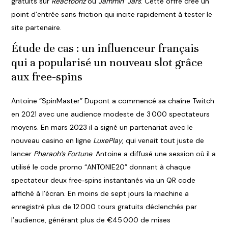
gratuits sur
Reactoonz
ou
Jammin’ Jars
. Cette offre crée un
point d’entrée sans friction qui incite rapidement à tester le
site partenaire.
Étude de cas : un influenceur français
qui a popularisé un nouveau slot grâce
aux free‑spins
Antoine “SpinMaster” Dupont a commencé sa chaîne Twitch
en 2021 avec une audience modeste de 3 000 spectateurs
moyens. En mars 2023 il a signé un partenariat avec le
nouveau casino en ligne
LuxePlay
, qui venait tout juste de
lancer
Pharaoh’s Fortune
. Antoine a diffusé une session où il a
utilisé le code promo “ANTONIE20” donnant à chaque
spectateur deux free‑spins instantanés via un QR code
affiché à l’écran. En moins de sept jours la machine a
enregistré plus de 12 000 tours gratuits déclenchés par
l’audience, générant plus de €45 000 de mises