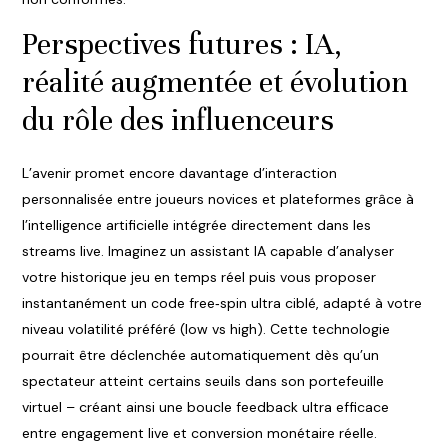
Perspectives futures : IA,
réalité augmentée et évolution
du rôle des influenceurs
L’avenir promet encore davantage d’interaction
personnalisée entre joueurs novices et plateformes grâce à
l’intelligence artificielle intégrée directement dans les
streams live. Imaginez un assistant IA capable d’analyser
votre historique jeu en temps réel puis vous proposer
instantanément un code free‑spin ultra ciblé, adapté à votre
niveau volatilité préféré (low vs high). Cette technologie
pourrait être déclenchée automatiquement dès qu’un
spectateur atteint certains seuils dans son portefeuille
virtuel – créant ainsi une boucle feedback ultra efficace
entre engagement live et conversion monétaire réelle.