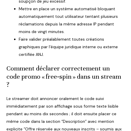
soupçon de jeu excessif.
Mettre en place un système automatisé bloquant
automatiquement tout utilisateur tentant plusieurs
réclamations depuis la même adresse IP pendant
moins de vingt minutes.
Faire valider préalablement toutes créations
graphiques par l’équipe juridique interne ou externe
certifiée ANJ.
Comment déclarer correctement un
code promo « free‑spin » dans un stream
?
Le streamer doit annoncer oralement le code suivi
immédiatement par son affichage sous forme texte lisible
pendant au moins dix secondes ; il doit ensuite placer ce
même code dans la section “Description” avec mention
explicite “Offre réservée aux nouveaux inscrits – soumis aux