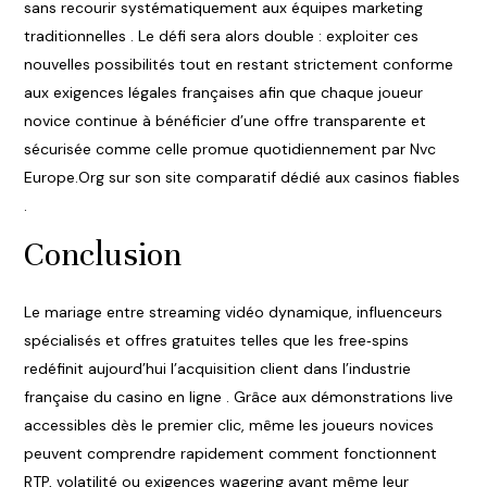
sans recourir systématiquement aux équipes marketing
traditionnelles . Le défi sera alors double : exploiter ces
nouvelles possibilités tout en restant strictement conforme
aux exigences légales françaises afin que chaque joueur
novice continue à bénéficier d’une offre transparente et
sécurisée comme celle promue quotidiennement par Nvc
Europe.Org sur son site comparatif dédié aux casinos fiables
.
Conclusion
Le mariage entre streaming vidéo dynamique, influenceurs
spécialisés et offres gratuites telles que les free‑spins
redéfinit aujourd’hui l’acquisition client dans l’industrie
française du casino en ligne . Grâce aux démonstrations live
accessibles dès le premier clic, même les joueurs novices
peuvent comprendre rapidement comment fonctionnent
RTP, volatilité ou exigences wagering avant même leur