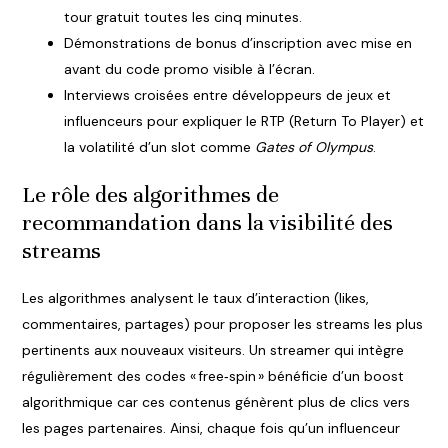
tour gratuit toutes les cinq minutes.
Démonstrations de bonus d’inscription avec mise en
avant du code promo visible à l’écran.
Interviews croisées entre développeurs de jeux et
influenceurs pour expliquer le RTP (Return To Player) et
la volatilité d’un slot comme
Gates of Olympus
.
Le rôle des algorithmes de
recommandation dans la visibilité des
streams
Les algorithmes analysent le taux d’interaction (likes,
commentaires, partages) pour proposer les streams les plus
pertinents aux nouveaux visiteurs. Un streamer qui intègre
régulièrement des codes « free‑spin » bénéficie d’un boost
algorithmique car ces contenus génèrent plus de clics vers
les pages partenaires. Ainsi, chaque fois qu’un influenceur