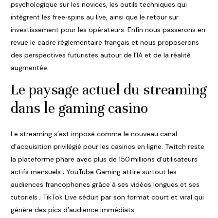
psychologique sur les novices, les outils techniques qui
intègrent les free‑spins au live, ainsi que le retour sur
investissement pour les opérateurs. Enfin nous passerons en
revue le cadre réglementaire français et nous proposerons
des perspectives futuristes autour de l’IA et de la réalité
augmentée.
Le paysage actuel du streaming
dans le gaming casino
Le streaming s’est imposé comme le nouveau canal
d’acquisition privilégié pour les casinos en ligne. Twitch reste
la plateforme phare avec plus de 150 millions d’utilisateurs
actifs mensuels ; YouTube Gaming attire surtout les
audiences francophones grâce à ses vidéos longues et ses
tutoriels ; TikTok Live séduit par son format court et viral qui
génère des pics d’audience immédiats.