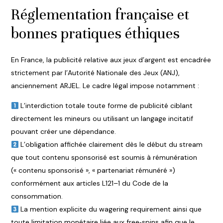
Réglementation française et
bonnes pratiques éthiques
En France, la publicité relative aux jeux d’argent est encadrée
strictement par l’Autorité Nationale des Jeux (ANJ),
anciennement ARJEL. Le cadre légal impose notamment :
L’interdiction totale toute forme de publicité ciblant
directement les mineurs ou utilisant un langage incitatif
pouvant créer une dépendance.
L’obligation affichée clairement dès le début du stream
que tout contenu sponsorisé est soumis à rémunération
(« contenu sponsorisé », « partenariat rémunéré »)
conformément aux articles L121–1 du Code de la
consommation.
La mention explicite du wagering requirement ainsi que
toute limitation monétaire liée aux free‑spins afin que le