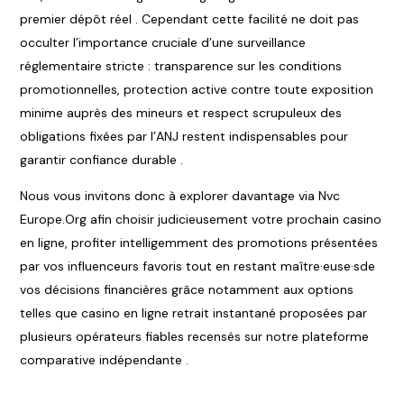
premier dépôt réel . Cependant cette facilité ne doit pas
occulter l’importance cruciale d’une surveillance
réglementaire stricte : transparence sur les conditions
promotionnelles, protection active contre toute exposition
minime auprès des mineurs et respect scrupuleux des
obligations fixées par l’ANJ restent indispensables pour
garantir confiance durable .
Nous vous invitons donc à explorer davantage via Nvc
Europe.Org afin choisir judicieusement votre prochain casino
en ligne, profiter intelligemment des promotions présentées
par vos influenceurs favoris tout en restant maître·euse·sde
vos décisions financières grâce notamment aux options
telles que casino en ligne retrait instantané proposées par
plusieurs opérateurs fiables recensés sur notre plateforme
comparative indépendante .