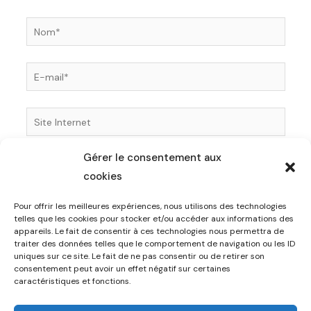
Nom*
E-
mail*
Site
Internet
Gérer le consentement aux
Enregistrer mon nom, mon e-mail et mon site dans
cookies
le navigateur pour mon prochain commentaire.
Pour offrir les meilleures expériences, nous utilisons des technologies
telles que les cookies pour stocker et/ou accéder aux informations des
appareils. Le fait de consentir à ces technologies nous permettra de
traiter des données telles que le comportement de navigation ou les ID
uniques sur ce site. Le fait de ne pas consentir ou de retirer son
consentement peut avoir un effet négatif sur certaines
caractéristiques et fonctions.