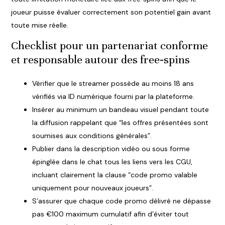
joueur puisse évaluer correctement son potentiel gain avant
toute mise réelle.
Checklist pour un partenariat conforme
et responsable autour des free‑spins
Vérifier que le streamer possède au moins 18 ans
vérifiés via ID numérique fourni par la plateforme.
Insérer au minimum un bandeau visuel pendant toute
la diffusion rappelant que “les offres présentées sont
soumises aux conditions générales”.
Publier dans la description vidéo ou sous forme
épinglée dans le chat tous les liens vers les CGU,
incluant clairement la clause “code promo valable
uniquement pour nouveaux joueurs”.
S’assurer que chaque code promo délivré ne dépasse
pas €100 maximum cumulatif afin d’éviter tout