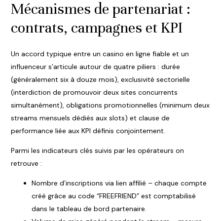
Mécanismes de partenariat :
contrats, campagnes et KPI
Un accord typique entre un casino en ligne fiable et un
influenceur s’articule autour de quatre piliers : durée
(généralement six à douze mois), exclusivité sectorielle
(interdiction de promouvoir deux sites concurrents
simultanément), obligations promotionnelles (minimum deux
streams mensuels dédiés aux slots) et clause de
performance liée aux KPI définis conjointement.
Parmi les indicateurs clés suivis par les opérateurs on
retrouve :
Nombre d’inscriptions via lien affilié – chaque compte
créé grâce au code “FREEFRIEND” est comptabilisé
dans le tableau de bord partenaire.