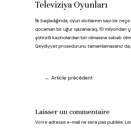
Televiziya Oyunları
İlk başladığında, oyun slotlarının sayı bir neç
qocaman bir uğur qazanaraq, 10 milyondan çox 
şöhrətli kazinolardan biri olmasına səbəb olmu
Qeydiyyat prosedurunu tamamlamasanız da, bu
Navigation
←
Article précédent
de
l’article
Laisser un commentaire
Votre adresse e-mail ne sera pas publiée.
Le