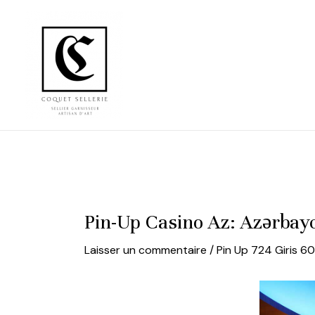
Aller
au
contenu
Pin-Up Casino Az: Azərbay
Laisser un commentaire
/
Pin Up 724 Giris 6