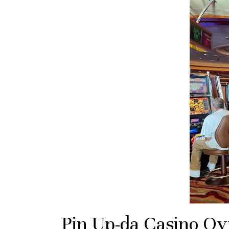
Pin Up-da Casino Oy