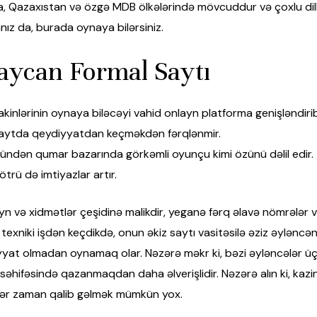
a, Qazaxıstan və özgə MDB ölkələrində mövcuddur və çoxlu dillə
 da, burada oynaya bilərsiniz.
aycan Formal Saytı
kinlərinin oynaya biləcəyi vahid onlayn platforma genişləndirib
aytda qeydiyyatdan keçməkdən fərqlənmir.
i gündən qumar bazarında görkəmli oyunçu kimi özünü dəlil edir.
rü də imtiyazlar artır.
ayn və xidmətlər çeşidinə malikdir, yeganə fərq əlavə nömrələr
texniki işdən keçdikdə, onun əkiz saytı vasitəsilə əziz əyləncən
yat olmadan oynamaq olar. Nəzərə məkr ki, bəzi əyləncələr 
fəsində qazanmaqdan daha əlverişlidir. Nəzərə alın ki, kazino
 hər zaman qalib gəlmək mümkün yox.