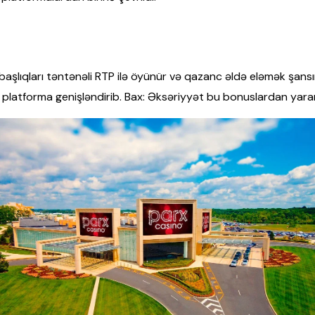
aşlıqları təntənəli RTP ilə öyünür və qazanc əldə eləmək şansını
yn platforma genişləndirib. Bax: Əksəriyyət bu bonuslardan yara