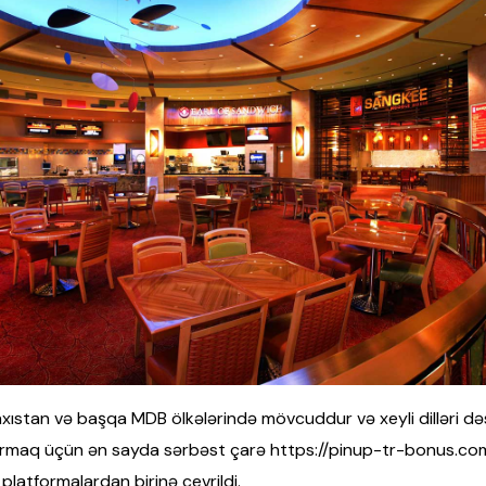
xıstan və başqa MDB ölkələrində mövcuddur və xeyli dilləri dəs
xarmaq üçün ən sayda sərbəst çarə
https://pinup-tr-bonus.co
latformalardan birinə çevrildi.