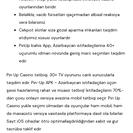
oyunlarından biridir.
Beləliklə, vacib fürsətləri qaçırmadan əlbəəl reaksiya
verə bilərsiniz.
Cekpot slotlar sizə gözəl aparma imkanları təqdim
etdiyimiz xüsusi oyunlardır.
PinUp bahis App, Azərbaycan istifadəçilərinə 40+
uçurumlu idman növündə geniş mərc seçimləri təqdim
edir.
Pin Up Casino tətbiqi, 30+ TV oyununu canlı sunucularla
təqdim edir. Pin-Up APK – Azərbaycan istifadəçiləri üçün
şəxsi hazırlanmış rahat və müasir tətbiq! İstifadəçilərin 70%-
dən çoxu onlayn versiya əvəzinə mobil tətbiqi seçir. Pin Up
Casino yukle seçimi olmadan da oyunçular həm mobil, həm
də masaüstü versiya vasitəsilə platformaya daxil ola bilərlər.
Sayt iOS cihazlar ötrü optimallaşdırıldığından sabit və gur
təcrübə təklif edir.