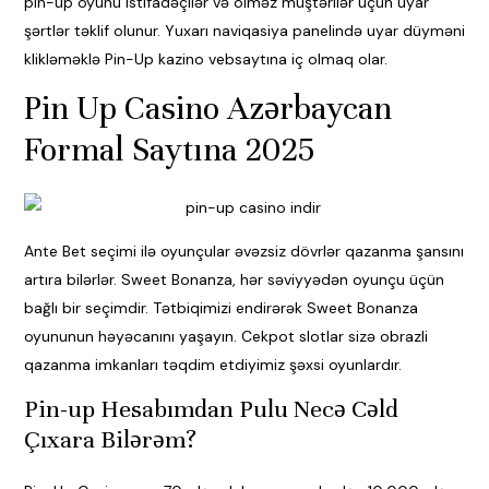
pin-up oyunu
istifadəçilər və ölməz müştərilər üçün uyar
şərtlər təklif olunur. Yuxarı naviqasiya panelində uyar düyməni
klikləməklə Pin-Up kazino vebsaytına iç olmaq olar.
Pin Up Casino Azərbaycan
Formal Saytına 2025
Ante Bet seçimi ilə oyunçular əvəzsiz dövrlər qazanma şansını
artıra bilərlər. Sweet Bonanza, hər səviyyədən oyunçu üçün
bağlı bir seçimdir. Tətbiqimizi endirərək Sweet Bonanza
oyununun həyəcanını yaşayın. Cekpot slotlar sizə obrazli
qazanma imkanları təqdim etdiyimiz şəxsi oyunlardır.
Pin-up Hesabımdan Pulu Necə Cəld
Çıxara Bilərəm?