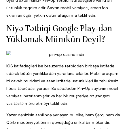
oyunu axtarırsınız? Pin-Up tətbiqi istifadəçilərə vahid ən
üstünlük təqdim edir. Saytın mobil versiyası, smartfon
ekranları üçün yetkin optimallaşdırma təklif edir.
Niyə Tətbiqi Google Play-dən
Yükləmək Mümkün Deyil?
IOS istifadəçiləri isə brauzerdə tətbiqdən birbaşa istifadə
edərək bütün yeniliklərdən yararlana bilərlər. Mobil proqram
iti cavab müddəti və asan istifadə üstünlükləri ilə təhlükəsiz
hədis təcrübəsi yaradır. Bu səbəbdən Pin-Up saytının mobil
versiyası hazırlanmışdır və hər bir müştəriyə öz gadgetı
vasitəsilə mərc etməyi təklif edir.
Xəzər dənizinin sahilində yerləşən bu ölkə, həm Şərq, həm də
Qərb mədəniyyətlərinin qovuşduğu unikal bir məkandır.