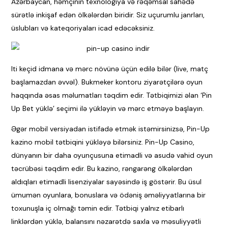
Azərbaycan, həmçinin texnologiya və rəqəmsal sahədə
sürətlə inkişaf edən ölkələrdən biridir. Siz uçurumlu janrları,
üslubları və kateqoriyaları icad edəcəksiniz.
Iti keçid idmana və mərc növünə üçün edilə bilər (live, matç
başlamazdan əvvəl). Bukmeker kontoru ziyarətçilərə oyun
haqqında əsas məlumatları təqdim edir. Tətbiqimizi əlan ‘Pin
Up Bet yüklə’ seçimi ilə yükləyin və mərc etməyə başlayın.
Əgər mobil versiyadan istifadə etmək istəmirsinizsə, Pin-Up
kazino mobil tətbiqini yükləyə bilərsiniz. Pin-Up Casino,
dünyanın bir daha oyunçusuna etimadli və asudə vahid oyun
təcrübəsi təqdim edir. Bu kazino, rəngarəng ölkələrdən
aldıqları etimadli lisenziyalar sayəsində iş göstərir. Bu üsul
ümumən oyunlara, bonuslara və ödəniş əməliyyatlarına bir
toxunuşla iç olmağı təmin edir. Tətbiqi yalnız etibarlı
linklərdən yüklə, balansını nəzarətdə saxla və məsuliyyətli