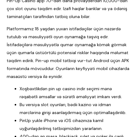
Pin-Up Casino app 70-dən daha provayderdən 10,000-dən
çox slot oyunu təqdim edir. Izafi haqlar banklar və ya ödəniş
təminatçıları tərəfindən tətbiq oluna bilər.
Platformamız 18 yaşdan yuxarı istifadəçilər üçün nəzərdə
tutulub və məsuliyyətli oyun oynamağa təşviq edir.
İstifadəçilərə məsuliyyətlə qumar oynamağa kömək görmək
üçün qumarla üstüörtülü potensial risklər haqqında məlumat
təqdim edirik. Pin-up mobil tətbiqi vur-tut Android üçün APK
formatında mövcuddur. Oyunların keyfiyyəti mobil cihazlarda
masaüstü versiya ilə eynidir.
Xoşbəxtlikdən pin up casino indir seçimi mənə
rəqabətli əmsallar və sürətli əməliyyat imkanı verdi.
Bu versiya slot oyunları, bədii kazino və idman
mərclərinə girişi asanlaşdırmaq üçün optimallaşdırılıb.
PinUp yukle iPhone və iOS cihazınıza kamil
uyğunlaşdırılmış tətbiqimizdən yararlanın.
400-dən ən masa, blackjack, rulet və poker ilə canlı