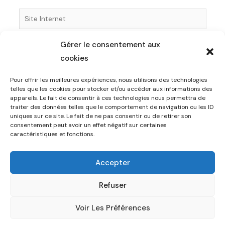
Site
Internet
Gérer le consentement aux
Enregistrer mon nom, mon e-mail et mon site dans
cookies
le navigateur pour mon prochain commentaire.
Pour offrir les meilleures expériences, nous utilisons des technologies
telles que les cookies pour stocker et/ou accéder aux informations des
appareils. Le fait de consentir à ces technologies nous permettra de
traiter des données telles que le comportement de navigation ou les ID
uniques sur ce site. Le fait de ne pas consentir ou de retirer son
consentement peut avoir un effet négatif sur certaines
caractéristiques et fonctions.
© 2026 Coquet Sellerie. Powered by Coquet Sellerie.
Accepter
Refuser
Voir Les Préférences