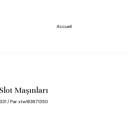
Accueil
Slot Maşınları
 331
/ Par
xtw183871350