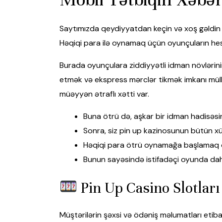
Saytımızda qeydiyyatdan keçin və xoş gəldin b
Həqiqi para ilə oynamaq üçün oyunçuların hesa
Burada oyunçulara ziddiyyətli idman növlərini
etmək və ekspress mərclər tikmək imkanı mül
müəyyən ətraflı xətti var.
Buna ötrü də, aşkar bir idman hadisəsi
Sonra, siz pin up kazinosunun bütün xüs
Həqiqi para ötrü oynamağa başlamaq öt
Bunun sayəsində istifadəçi oyunda daha 
Pin Up Casino Slotlar
Müştərilərin şəxsi və ödəniş məlumatları etiba