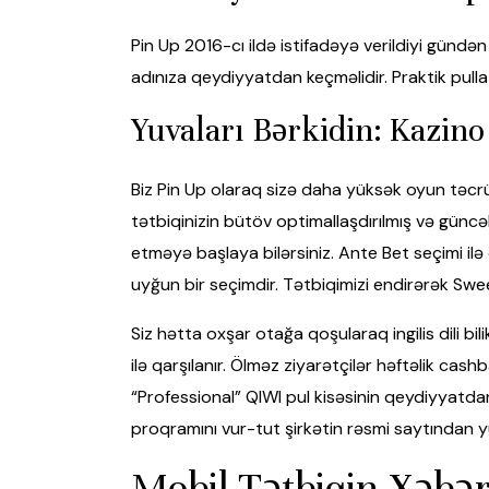
Pin Up 2016-cı ildə istifadəyə verildiyi gündə
adınıza qeydiyyatdan keçməlidir. Praktik pu
Yuvaları Bərkidin: Kazin
Biz Pin Up olaraq sizə daha yüksək oyun təcr
tətbiqinizin bütöv optimallaşdırılmış və güncə
etməyə başlaya bilərsiniz. Ante Bet seçimi il
uyğun bir seçimdir. Tətbiqimizi endirərək S
Siz hətta oxşar otağa qoşularaq ingilis dili bi
ilə qarşılanır. Ölməz ziyarətçilər həftəlik cas
“Professional” QIWI pul kisəsinin qeydiyyatd
proqramını vur-tut şirkətin rəsmi saytından yü
Mobil Tətbiqin Xəbərl