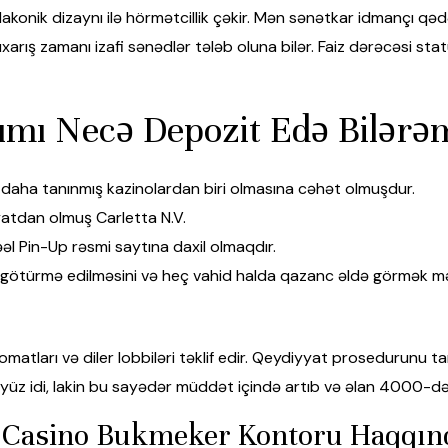
akonik dizaynı ilə hörmətcillik çəkir. Mən sənətkar idmançı qədə
 çıxarış zamanı izafi sənədlər tələb oluna bilər. Faiz dərəcəsi 
ımı Necə Depozit Edə Bilərə
 daha tanınmış kazinolardan biri olmasına cəhət olmuşdur.
tdan olmuş Carletta N.V.
əəl Pin-Up rəsmi saytına daxil olmaqdır.
götürmə edilməsini və heç vahid halda qazanc əldə görmək məq
matları və diler lobbiləri təklif edir. Qeydiyyat prosedurunu 
çə yüz idi, lakin bu sayədər müddət içində artıb və əlan 4000-d
p Casino Bukmeker Kontoru Haqqın