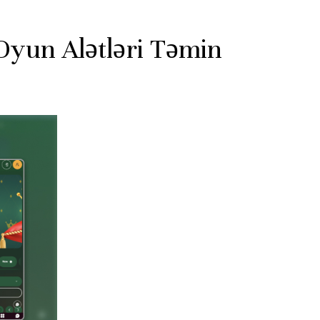
Oyun Alətləri Təmin