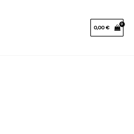
0,00
€