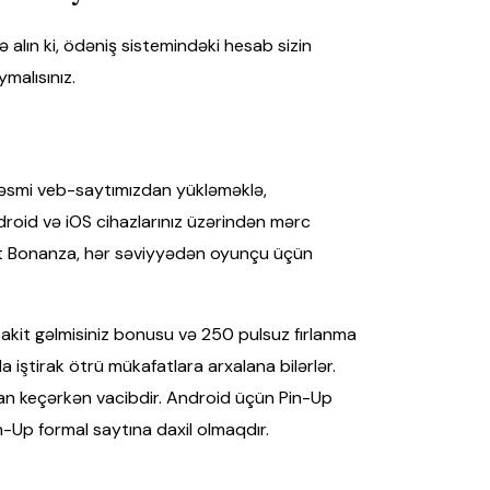
 alın ki, ödəniş sistemindəki hesab sizin
malısınız.
 rəsmi veb-saytımızdan yükləməklə,
droid və iOS cihazlarınız üzərindən mərc
weet Bonanza, hər səviyyədən oyunçu üçün
 sakit gəlmisiniz bonusu və 250 pulsuz fırlanma
a iştirak ötrü mükafatlara arxalana bilərlər.
an keçərkən vacibdir. Android üçün Pin-Up
n-Up formal saytına daxil olmaqdır.