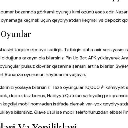
n qumar bazarında görkəmli oyunçu kimi özünü əsas edir. Nəzərə
lla oynamağa keçmək üçün qeydiyyatdan keçməli və depozit qoy
o Oyunlar
übəsini təqdim etməyə sadiqik. Tətbiqin daha axir versiyasını
l olduğuna arxayın ola bilərsiniz. Pin Up Bet APK yükləyərək An
ə oyunçular pulsuz dövrlər qazanma şansını artıra bilərlər. S
weet Bonanza oyununun həyəcanını yaşayın.
liklərinizi yoxlaya bilərsiniz. Təzə oyunçular 10,000 ₼ kəmiyyət
hback, depozitsiz bonus, Hədiyyə Qutuları və loyallıq proqramınd
an keçdiyi mobil nömrədən istifadə eləmək var-yox qeydiyyatd
kləyə bilərsiniz. Əlavə üsul isə mobil telefonunuzdan əlbəəl Pi
əri Və Yenilikləri