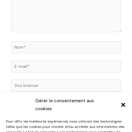
Nom*
E-
mail*
Site
Internet
Gérer le consentement aux
Enregistrer mon nom, mon e-mail et mon site dans
cookies
le navigateur pour mon prochain commentaire.
Pour offrir les meilleures expériences, nous utilisons des technologies
telles que les cookies pour stocker et/ou accéder aux informations des