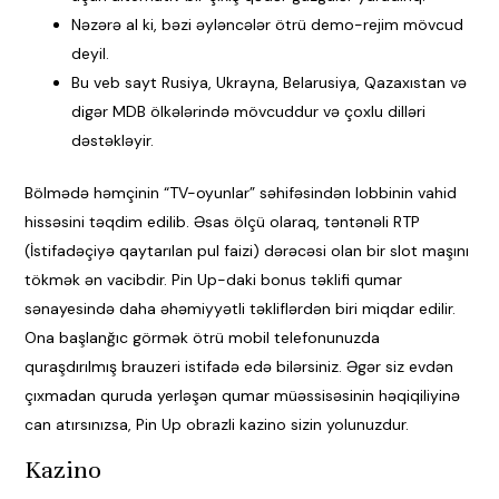
Nəzərə al ki, bəzi əyləncələr ötrü demo-rejim mövcud
deyil.
Bu veb sayt Rusiya, Ukrayna, Belarusiya, Qazaxıstan və
digər MDB ölkələrində mövcuddur və çoxlu dilləri
dəstəkləyir.
Bölmədə həmçinin “TV-oyunlar” səhifəsindən lobbinin vahid
hissəsini təqdim edilib. Əsas ölçü olaraq, təntənəli RTP
(İstifadəçiyə qaytarılan pul faizi) dərəcəsi olan bir slot maşını
tökmək ən vacibdir. Pin Up-daki bonus təklifi qumar
sənayesində daha əhəmiyyətli təkliflərdən biri miqdar edilir.
Ona başlanğıc görmək ötrü mobil telefonunuzda
quraşdırılmış brauzeri istifadə edə bilərsiniz. Əgər siz evdən
çıxmadan quruda yerləşən qumar müəssisəsinin həqiqiliyinə
can atırsınızsa, Pin Up obrazli kazino sizin yolunuzdur.
Kazino