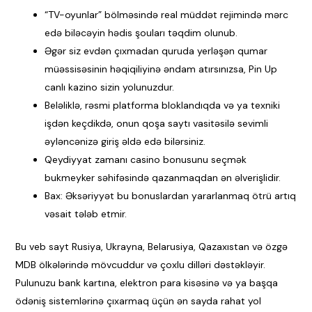
“TV-oyunlar” bölməsində real müddət rejimində mərc
edə biləcəyin hədis şouları təqdim olunub.
Əgər siz evdən çıxmadan quruda yerləşən qumar
müəssisəsinin həqiqiliyinə əndam atırsınızsa, Pin Up
canlı kazino sizin yolunuzdur.
Beləliklə, rəsmi platforma bloklandıqda və ya texniki
işdən keçdikdə, onun qoşa saytı vasitəsilə sevimli
əyləncənizə giriş əldə edə bilərsiniz.
Qeydiyyat zamanı casino bonusunu seçmək
bukmeyker səhifəsində qazanmaqdan ən əlverişlidir.
Bax: Əksəriyyət bu bonuslardan yararlanmaq ötrü artıq
vəsait tələb etmir.
Bu veb sayt Rusiya, Ukrayna, Belarusiya, Qazaxıstan və özgə
MDB ölkələrində mövcuddur və çoxlu dilləri dəstəkləyir.
Pulunuzu bank kartına, elektron para kisəsinə və ya başqa
ödəniş sistemlərinə çıxarmaq üçün ən sayda rahat yol