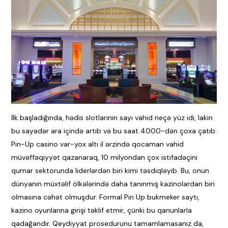
İlk başladığında, hədis slotlarının sayı vahid neçə yüz idi, lakin
bu sayədər ara içində artıb və bu saat 4000-dən çoxa çatıb.
Pin-Up casino var-yox altı il ərzində qocaman vahid
müvəffəqiyyət qazanaraq, 10 milyondan çox istifadəçini
qumar sektorunda liderlərdən biri kimi təsdiqləyib. Bu, onun
dünyanın müxtəlif ölkələrində daha tanınmış kazinolardan biri
olmasına cəhət olmuşdur. Formal Pin Up bukmeker saytı,
kazino oyunlarına girişi təklif etmir, çünki bu qanunlarla
qadağandır. Qeydiyyat prosedurunu tamamlamasanız da,