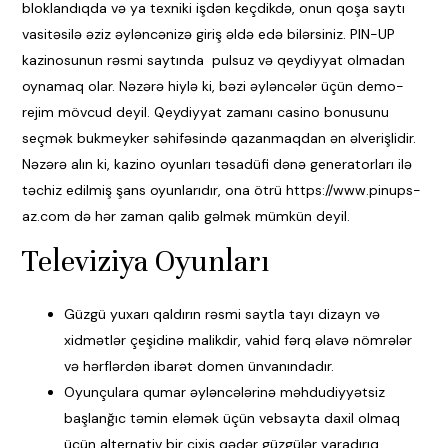
bloklandıqda və ya texniki işdən keçdikdə, onun qoşa saytı
vasitəsilə əziz əyləncənizə giriş əldə edə bilərsiniz. PIN-UP
kazinosunun rəsmi saytında pulsuz və qeydiyyat olmadan
oynamaq olar. Nəzərə hiylə ki, bəzi əyləncələr üçün demo-
rejim mövcud deyil. Qeydiyyat zamanı casino bonusunu
seçmək bukmeyker səhifəsində qazanmaqdan ən əlverişlidir.
Nəzərə alın ki, kazino oyunları təsadüfi dənə generatorları ilə
təchiz edilmiş şans oyunlarıdır, ona ötrü
https://www.pinups-
az.com
də hər zaman qalib gəlmək mümkün deyil.
Televiziya Oyunları
Güzgü yuxarı qaldırın rəsmi saytla tayı dizayn və
xidmətlər çeşidinə malikdir, vahid fərq əlavə nömrələr
və hərflərdən ibarət domen ünvanındadır.
Oyunçulara qumar əyləncələrinə məhdudiyyətsiz
başlanğıc təmin eləmək üçün vebsayta daxil olmaq
üçün alternativ bir çixiş qədər güzgülər yaradırıq.