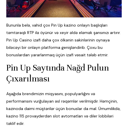
Bununla belə, vahid çox Pin Up kazino onlayn başlıqları
təmtəraqlı RTP ilə öyünür və xeyir əldə eləmək şansınızı artırır.
Pin Up Casino izafi daha çox ölkənin sakinlərinin oynaya
biləcəyi bir onlayn platforma genişləndirib. Çoxu bu
bonuslardan yararlanmaq üçün izafi vəsait tələb etmir.
Pin Up Saytında Nağd Pulun
Çıxarılması
Aşağıda brendimizin miqyasını, populyarlığını və
performansını vurğulayan əsl rəqəmlər verilmişdir. Həmçinin,
kazinoda daimi müştərilər üçün bonuslar da mal. Ümumilikdə,
kazino 115 provayderdən slot avtomatları və diler lobbiləri
təklif edir.