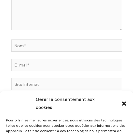
Nom*
E-
mail*
Site
Internet
Gérer le consentement aux
Enregistrer mon nom, mon e-mail et mon site dans
cookies
le navigateur pour mon prochain commentaire.
Pour offrir les meilleures expériences, nous utilisons des technologies
telles que les cookies pour stocker et/ou accéder aux informations des
appareils. Le fait de consentir à ces technologies nous permettra de