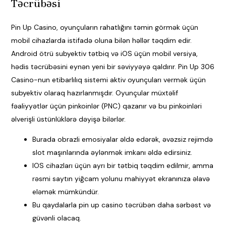
Təcrübəsi
Pin Up Casino, oyunçuların rahatlığını təmin görmək üçün
mobil cihazlarda istifadə oluna bilən həllər təqdim edir.
Android ötrü subyektiv tətbiq və iOS üçün mobil versiya,
hədis təcrübəsini eynən yeni bir səviyyəyə qaldırır. Pin Up 306
Casino-nun etibarlılıq sistemi aktiv oyunçuları vermək üçün
subyektiv olaraq hazırlanmışdır. Oyunçular müxtəlif
fəaliyyətlər üçün pinkoinlər (PNC) qazanır və bu pinkoinləri
əlverişli üstünlüklərə dəyişə bilərlər.
Burada obrazli emosiyalar əldə edərək, əvəzsiz rejimdə
slot maşınlarında əylənmək imkanı əldə edirsiniz.
IOS cihazları üçün ayrı bir tətbiq təqdim edilmir, amma
rəsmi saytın yiğcam yolunu mahiyyət ekranınıza əlavə
eləmək mümkündür.
Bu qaydalarla pin up casino təcrübən daha sərbəst və
güvənli olacaq.