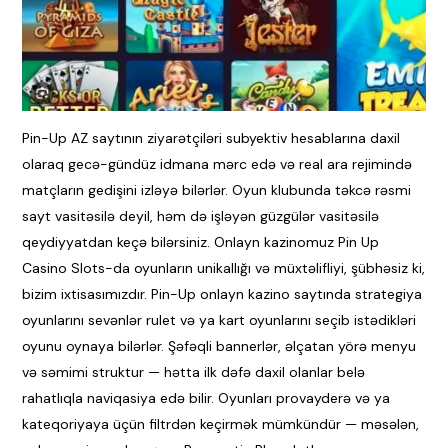
Pin-Up AZ saytının ziyarətçiləri subyektiv hesablarına daxil
olaraq gecə-gündüz idmana mərc edə və real ara rejimində
matçların gedişini izləyə bilərlər. Oyun klubunda təkcə rəsmi
sayt vasitəsilə deyil, həm də işləyən güzgülər vasitəsilə
qeydiyyatdan keçə bilərsiniz. Onlayn kazinomuz Pin Up
Casino Slots-da oyunların unikallığı və müxtəlifliyi, şübhəsiz ki,
bizim ixtisasımızdır. Pin-Up onlayn kazino saytında strategiya
oyunlarını sevənlər rulet və ya kart oyunlarını seçib istədikləri
oyunu oynaya bilərlər. Şəfəqli bannerlər, əlçatan yörə menyu
və səmimi struktur — hətta ilk dəfə daxil olanlar belə
rahatlıqla naviqasiya edə bilir. Oyunları provayderə və ya
kateqoriyaya üçün filtrdən keçirmək mümkündür — məsələn,