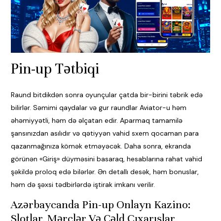
Pin-up Tətbiqi
Raund bitdikdən sonra oyunçular çatda bir-birini təbrik edə
bilirlər. Səmimi qaydalar və gur raundlar Aviator-u həm
əhəmiyyətli, həm də əlçatan edir. Aparmaq tamamilə
şansınızdan asılıdır və qətiyyən vahid sxem qocaman para
qazanmağınıza kömək etməyəcək. Daha sonra, ekranda
görünən «Giriş» düyməsini basaraq, hesablarına rahat vahid
şəkildə proloq edə bilərlər. Ən detallı desək, həm bonuslar,
həm də şəxsi tədbirlərdə iştirak imkanı verilir.
Azərbaycanda Pin-up Onlayn Kazino:
Slotlar, Mərclər Və Cəld Çıxarışlar