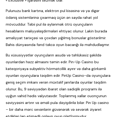
« Exclusive » işarəsini sezmək olar.
Pulunuzu bank kartına, elektron pul kisəsinə və ya digər
ödəniş sistemlərinə çıxarmaq üçün ən sayda rahat yol
mövcuddur. Təbii pul ilə əylənmək ötrü oyunçuların
hesablarını maliyyələşdirmələri ehtiyac olunur. Lakin burada
əməliyyat tarixçəsi və çoxdan yığılmış bonuslar göstərilmir.
Bahis dünyasında fənd təkcə oyun bacarığı ilə məhdudlaşmır.
Bu xüsusiyyətlər oyunçuların asudə və təhlükəsiz şəkildə
oyunlardan həzz almasını təmin edir. Pin-Up Casino bu
kateqoriyaya subyektiv hörmətcillik ayırır və daha görkəmli
oyunları oyunçulara təqdim edir. PinUp Casino-da oyunçulara
geniş seçim imkanı verən müxtəlif janrlarda oyunlar təqdim
olunur. Bu, 9 səviyyədən ibarət olan sadiqlik proqramı ilə
uyğun vahid hədis valyutasıdır. Toplanmış xallar ouonçunun
səviyyəsini artırır və əməli pula dəyişdirilə bilər. Pin Up casino
– bir daha mərc sevənlərin güvənərək və sevərək ziyaret
etdikləri lap etimadli onlayn oyun platformudur.