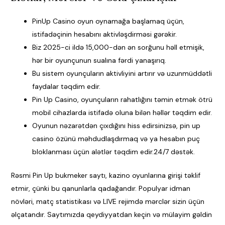
PinUp Casino oyun oynamağa başlamaq üçün,
istifadəçinin hesabını aktivləşdirməsi gərəkir.
Biz 2025-ci ildə 15,000-dən ən sorğunu həll etmişik,
hər bir oyunçunun sualına fərdi yanaşırıq.
Bu sistem oyunçuların aktivliyini artırır və uzunmüddətli
faydalar təqdim edir.
Pin Up Casino, oyunçuların rahatlığını təmin etmək ötrü
mobil cihazlarda istifadə oluna bilən həllər təqdim edir.
Oyunun nəzarətdən çıxdığını hiss edirsinizsə, pin up
casino özünü məhdudlaşdırmaq və ya hesabın puç
bloklanması üçün alətlər təqdim edir.24/7 dəstək.
Rəsmi Pin Up bukmeker saytı, kazino oyunlarına girişi təklif
etmir, çünki bu qanunlarla qadağandır. Populyar idman
növləri, matç statistikası və LIVE rejimdə mərclər sizin üçün
əlçatandır. Saytımızda qeydiyyatdan keçin və mülayim gəldin