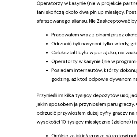
Operatorzy w kasynie (nie w projekcie partne
fani skończą około dwa
pin up
miesięcy. Pos
sfałszowanego aliansu. Nie Zaakceptować byli
Pracowałem wraz z pinami przez około 
Odrzucić byli nasyceni tylko wtedy, gdy
Całokształt było w porządku, nie zaak
Operatorzy w kasynie (nie w programi
Posiadam internautów, którzy dokonuj
godzinę, aż ktoś odpowie dywanom na
Przynieśli im kilka tysięcy depozytów usd, j
jakim sposobem ja przyniosłem paru graczy. 
odrzucić przywiozłem dużej cyfry graczy na 
wysokości 10 tysięcy miesięcznie (zielone) 
Ogólnie za jakieś grosze są gotowi poł