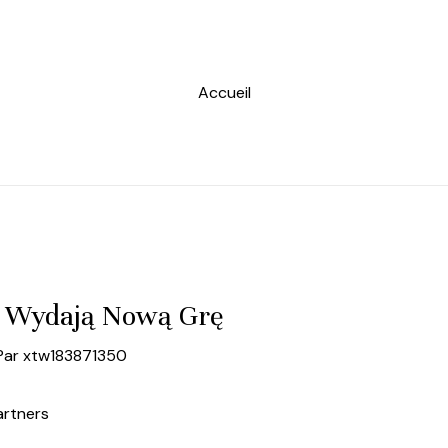
Accueil
s Wydają Nową Grę
Par
xtw183871350