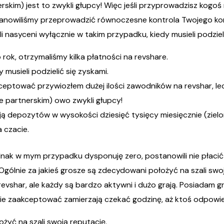
rskim) jest to zwykli głupcy! Więc jeśli przyprowadzisz kogo
tanowiliśmy przeprowadzić równoczesne kontrola Twojego 
 nasyceni wyłącznie w takim przypadku, kiedy musieli podzieli
rok, otrzymaliśmy kilka płatności na revshare.
 musieli podzielić się zyskami.
ceptować przywiozłem dużej ilości zawodników na revshar, le
e partnerskim) owo zwykli głupcy!
ą depozytów w wysokości dziesięć tysięcy miesięcznie (zielo
 czacie.
ednak w mym przypadku dysponuję zero, postanowili nie płacić
Ogólnie za jakieś grosze są zdecydowani położyć na szali swo
revshar, ale każdy są bardzo aktywni i dużo grają. Posiadam
i nie zaakceptować zamierzają czekać godzinę, aż ktoś odpowi
ożyć na szali swoją reputację.