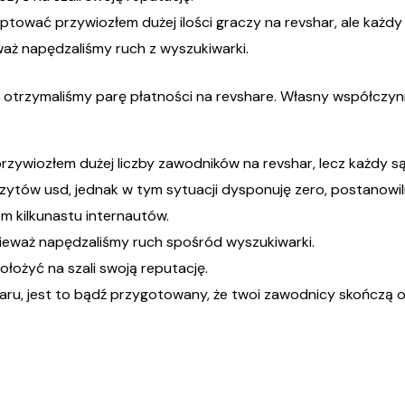
tować przywiozłem dużej ilości graczy na revshar, ale każdy s
waż napędzaliśmy ruch z wyszukiwarki.
 otrzymaliśmy parę płatności na revshare. Własny współczynn
zywiozłem dużej liczby zawodników na revshar, lecz każdy są
zytów usd, jednak w tym sytuacji dysponuję zero, postanowili
łem kilkunastu internautów.
ieważ napędzaliśmy ruch spośród wyszukiwarki.
ołożyć na szali swoją reputację.
aru, jest to bądź przygotowany, że twoi zawodnicy skończą o