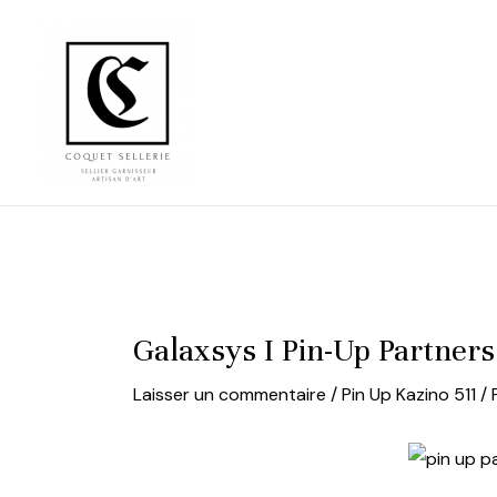
Aller
au
contenu
Galaxsys I Pin-Up Partner
Laisser un commentaire
/
Pin Up Kazino 511
/ 