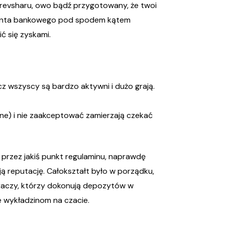
ś revsharu, owo bądź przygotowany, że twoi
konta bankowego pod spodem kątem
ć się zyskami.
cz wszyscy są bardzo aktywni i dużo grają.
ne) i nie zaakceptować zamierzają czekać
 przez jakiś punkt regulaminu, naprawdę
ją reputację. Całokształt było w porządku,
 graczy, którzy dokonują depozytów w
e wykładzinom na czacie.