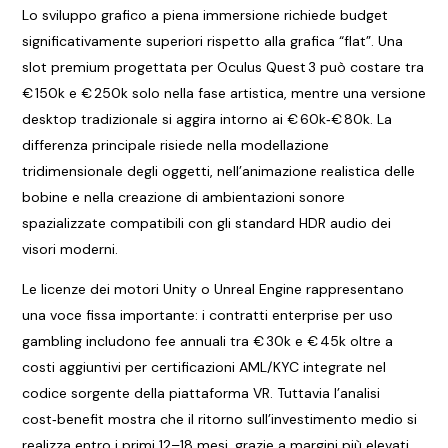
Lo sviluppo grafico a piena immersione richiede budget
significativamente superiori rispetto alla grafica “flat”. Una
slot premium progettata per Oculus Quest 3 può costare tra
€ 150k e € 250k solo nella fase artistica, mentre una versione
desktop tradizionale si aggira intorno ai € 60k‑€ 80k. La
differenza principale risiede nella modellazione
tridimensionale degli oggetti, nell’animazione realistica delle
bobine e nella creazione di ambientazioni sonore
spazializzate compatibili con gli standard HDR audio dei
visori moderni.
Le licenze dei motori Unity o Unreal Engine rappresentano
una voce fissa importante: i contratti enterprise per uso
gambling includono fee annuali tra € 30k e € 45k oltre a
costi aggiuntivi per certificazioni AML/KYC integrate nel
codice sorgente della piattaforma VR. Tuttavia l’analisi
cost‑benefit mostra che il ritorno sull’investimento medio si
realizza entro i primi 12–18 mesi, grazie a margini più elevati