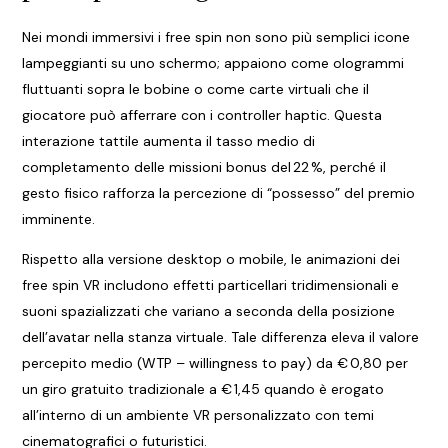
Nei mondi immersivi i free spin non sono più semplici icone
lampeggianti su uno schermo; appaiono come ologrammi
fluttuanti sopra le bobine o come carte virtuali che il
giocatore può afferrare con i controller haptic. Questa
interazione tattile aumenta il tasso medio di
completamento delle missioni bonus del 22 %, perché il
gesto fisico rafforza la percezione di “possesso” del premio
imminente.
Rispetto alla versione desktop o mobile, le animazioni dei
free spin VR includono effetti particellari tridimensionali e
suoni spazializzati che variano a seconda della posizione
dell’avatar nella stanza virtuale. Tale differenza eleva il valore
percepito medio (WTP – willingness to pay) da € 0,80 per
un giro gratuito tradizionale a € 1,45 quando è erogato
all’interno di un ambiente VR personalizzato con temi
cinematografici o futuristici.