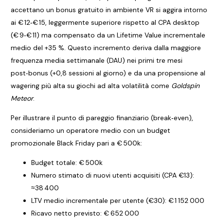
accettano un bonus gratuito in ambiente VR si aggira intorno
ai € 12‑€ 15, leggermente superiore rispetto al CPA desktop
(€ 9‑€ 11) ma compensato da un Lifetime Value incrementale
medio del +35 %. Questo incremento deriva dalla maggiore
frequenza media settimanale (DAU) nei primi tre mesi
post‑bonus (+0,8 sessioni al giorno) e da una propensione al
wagering più alta su giochi ad alta volatilità come
Goldspin
Meteor
.
Per illustrare il punto di pareggio finanziario (break‑even),
consideriamo un operatore medio con un budget
promozionale Black Friday pari a € 500k:
Budget totale: € 500k
Numero stimato di nuovi utenti acquisiti (CPA €13):
≈38 400
LTV medio incrementale per utente (€30): € 1 152 000
Ricavo netto previsto: € 652 000