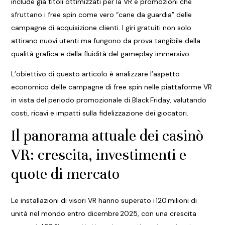
include già titoli ottimizzati per la VR e promozioni che
sfruttano i free spin come vero “cane da guardia” delle
campagne di acquisizione clienti. I giri gratuiti non solo
attirano nuovi utenti ma fungono da prova tangibile della
qualità grafica e della fluidità del gameplay immersivo.
L’obiettivo di questo articolo è analizzare l’aspetto
economico delle campagne di free spin nelle piattaforme VR
in vista del periodo promozionale di Black Friday, valutando
costi, ricavi e impatti sulla fidelizzazione dei giocatori.
Il panorama attuale dei casinò
VR: crescita, investimenti e
quote di mercato
Le installazioni di visori VR hanno superato i 120 milioni di
unità nel mondo entro dicembre 2025, con una crescita