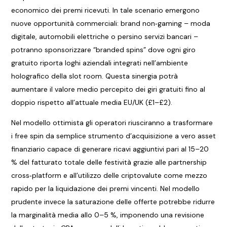
economico dei premi ricevuti. In tale scenario emergono
nuove opportunità commerciali: brand non‑gaming – moda
digitale, automobili elettriche o persino servizi bancari –
potranno sponsorizzare “branded spins” dove ogni giro
gratuito riporta loghi aziendali integrati nell’ambiente
holografico della slot room. Questa sinergia potrà
aumentare il valore medio percepito dei giri gratuiti fino al
doppio rispetto all’attuale media EU/UK (£1–£2).
Nel modello ottimista gli operatori riusciranno a trasformare
i free spin da semplice strumento d’acquisizione a vero asset
finanziario capace di generare ricavi aggiuntivi pari al 15–20
% del fatturato totale delle festività grazie alle partnership
cross‑platform e all’utilizzo delle criptovalute come mezzo
rapido per la liquidazione dei premi vincenti. Nel modello
prudente invece la saturazione delle offerte potrebbe ridurre
la marginalità media allo 0–5 %, imponendo una revisione