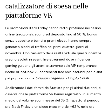
catalizzatore di spesa nelle
piattaforme VR
Le promozioni Black Friday hanno radici profonde nei casinò
online tradizionali: sconti sul deposito fino al 50 %, bonus
senza deposito e tornei a premi elevati hanno sempre
generato picchi di traffico nei primi quattro giorni di
novembre. Con l’avvento della realtà virtuale questi incentivi
si sono evoluti in eventi live‑streamed dove influencer
gaming guidano gli utenti attraverso sale VIP temporanee
ricche di loot‑box VR contenenti free spin esclusivi per le slot
più popolari come
Goldspin Legends
o
Crypto Crash
.
Analizzando i dati forniti da Statista per gli ultimi due anni, si
osserva che le piattaforme VR hanno registrato un aumento
medio del volume scommesse del 38 % rispetto al periodo
pre‑Black Friday e un picco massimo del +62 % nelle ore