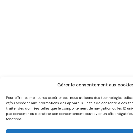
Gérer le consentement aux cookie
Pour offrir les meilleures expériences, nous utilisons des technologies telle
et/ou accéder aux informations des appareils. Le fait de consentir à ces t
traiter des données telles que le comportement de navigation ou les ID uniqu
pas consentir ou de retirer son consentement peut avoir un effet négatif su
fonctions.