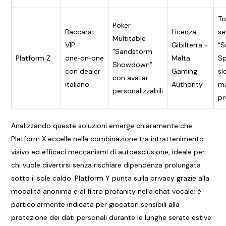
To
Poker
Baccarat
Licenza
se
Multitable
VIP
Gibilterra +
“S
“Sandstorm
Platform Z
one‑on‑one
Malta
Sp
Showdown”
con dealer
Gaming
sl
con avatar
italiano
Authority
ma
personalizzabili
pr
Analizzando queste soluzioni emerge chiaramente che
Platform X eccelle nella combinazione tra intrattenimento
visivo ed efficaci meccanismi di autoesclusione, ideale per
chi vuole divertirsi senza rischiare dipendenza prolungata
sotto il sole caldo. Platform Y punta sulla privacy grazie alla
modalità anonima e al filtro profanity nella chat vocale; è
particolarmente indicata per giocatori sensibili alla
protezione dei dati personali durante le lunghe serate estive