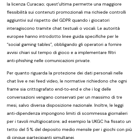
la licenza Curacao; quest’ultima permette una maggiore
flessibilità sui contenuti promozionali ma richiede controlli
aggiuntivi sul rispetto del GDPR quando i giocatori
interagiscono tramite chat testuali o vocali. Le autorità
europee hanno introdotto linee guida specifiche per le
“social gaming tables”, obbligando gli operatori a fornire
avvisi chiari sul tempo di gioco e a implementare filtri
anti‑phishing nelle comunicazioni private.
Per quanto riguarda la protezione dei dati personali nelle
chat live e nei feed video, le normative richiedono che ogni
frame sia crittografato end‑to‑end e che i log delle
conversazioni vengano conservati per un massimo di tre
mesi, salvo diversa disposizione nazionale. Inoltre, le leggi
anti‑dipendenza impongono limiti di scommessa giornalieri
per i tavoli multigiocatore; ad esempio la UKGC ha fissato un
tetto del 5 % del deposito medio mensile per i giochi con più
di cinque partecipanti simultanei.