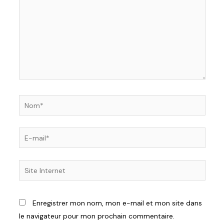
Nom*
E-
mail*
Site
Internet
Enregistrer mon nom, mon e-mail et mon site dans
le navigateur pour mon prochain commentaire.