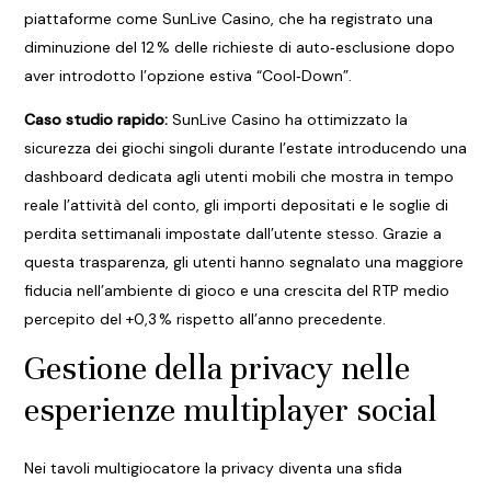
piattaforme come SunLive Casino, che ha registrato una
diminuzione del 12 % delle richieste di auto‑esclusione dopo
aver introdotto l’opzione estiva “Cool‑Down”.
Caso studio rapido:
SunLive Casino ha ottimizzato la
sicurezza dei giochi singoli durante l’estate introducendo una
dashboard dedicata agli utenti mobili che mostra in tempo
reale l’attività del conto, gli importi depositati e le soglie di
perdita settimanali impostate dall’utente stesso. Grazie a
questa trasparenza, gli utenti hanno segnalato una maggiore
fiducia nell’ambiente di gioco e una crescita del RTP medio
percepito del +0,3 % rispetto all’anno precedente.
Gestione della privacy nelle
esperienze multiplayer social
Nei tavoli multigiocatore la privacy diventa una sfida