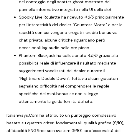
del conteggio degli scatter ghost mostrato dal
pannello informativo integrato nella UI della slot.
Spooky Live Roulette ha ricevuto
4,3/5
principalmente
per l’interattività del dealer “Countess Morta” e per la
rapidità con cui vengono erogati i crediti bonus via
chat privata; alcune critiche riguardano però
occasionali lag audio nelle ore picco.
Phantom Blackjack ha collezionato
4,5/5
grazie alla
possibilità reale di influenzare il risultato mediante
suggerimenti vocalizzati dal dealer durante il
“Nightmare Double Down”. Tuttavia alcuni giocatori
segnalano difficoltà nel comprendere le regole
specifiche del mini‑bonus se non si legge
attentamente la guida fornita dal sito.
Italianways.Com ha attribuito un punteggio complessivo
basato su quattro criteri fondamentali: qualità grafica (9/10),
affidabilità RNG/free spin system (9/10), professionalità del