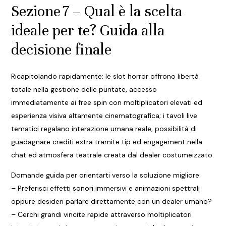
Sezione 7 – Qual è la scelta
ideale per te? Guida alla
decisione finale
Ricapitolando rapidamente: le slot horror offrono libertà
totale nella gestione delle puntate, accesso
immediatamente ai free spin con moltiplicatori elevati ed
esperienza visiva altamente cinematografica; i tavoli live
tematici regalano interazione umana reale, possibilità di
guadagnare crediti extra tramite tip ed engagement nella
chat ed atmosfera teatrale creata dal dealer costumeizzato.
Domande guida per orientarti verso la soluzione migliore:
– Preferisci effetti sonori immersivi e animazioni spettrali
oppure desideri parlare direttamente con un dealer umano?
– Cerchi grandi vincite rapide attraverso moltiplicatori