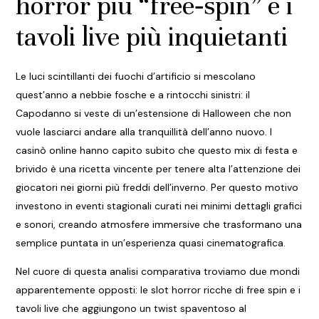
horror più “free‑spin” e i
tavoli live più inquietanti
Le luci scintillanti dei fuochi d’artificio si mescolano
quest’anno a nebbie fosche e a rintocchi sinistri: il
Capodanno si veste di un’estensione di Halloween che non
vuole lasciarci andare alla tranquillità dell’anno nuovo. I
casinò online hanno capito subito che questo mix di festa e
brivido è una ricetta vincente per tenere alta l’attenzione dei
giocatori nei giorni più freddi dell’inverno. Per questo motivo
investono in eventi stagionali curati nei minimi dettagli grafici
e sonori, creando atmosfere immersive che trasformano una
semplice puntata in un’esperienza quasi cinematografica.
Nel cuore di questa analisi comparativa troviamo due mondi
apparentemente opposti: le slot horror ricche di free spin e i
tavoli live che aggiungono un twist spaventoso al