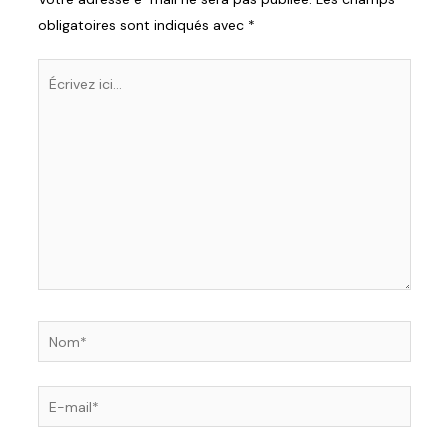
obligatoires sont indiqués avec
*
Écrivez
ici…
Nom*
E-
mail*