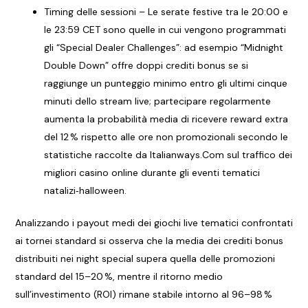
Timing delle sessioni – Le serate festive tra le 20:00 e
le 23:59 CET sono quelle in cui vengono programmati
gli “Special Dealer Challenges”: ad esempio “Midnight
Double Down” offre doppi crediti bonus se si
raggiunge un punteggio minimo entro gli ultimi cinque
minuti dello stream live; partecipare regolarmente
aumenta la probabilità media di ricevere reward extra
del 12 % rispetto alle ore non promozionali secondo le
statistiche raccolte da Italianways.Com sul traffico dei
migliori casino online durante gli eventi tematici
natalizi‑halloween.
Analizzando i payout medi dei giochi live tematici confrontati
ai tornei standard si osserva che la media dei crediti bonus
distribuiti nei night special supera quella delle promozioni
standard del 15–20 %, mentre il ritorno medio
sull’investimento (ROI) rimane stabile intorno al 96–98 %