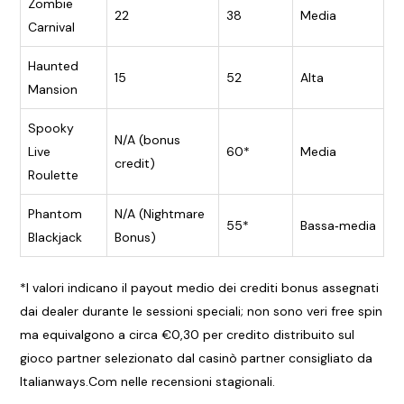
Zombie
22
38
Media
Carnival
Haunted
15
52
Alta
Mansion
Spooky
N/A (bonus
Live
60*
Media
credit)
Roulette
Phantom
N/A (Nightmare
55*
Bassa‑media
Blackjack
Bonus)
*I valori indicano il payout medio dei crediti bonus assegnati
dai dealer durante le sessioni speciali; non sono veri free spin
ma equivalgono a circa €0,30 per credito distribuito sul
gioco partner selezionato dal casinò partner consigliato da
Italianways.Com nelle recensioni stagionali.