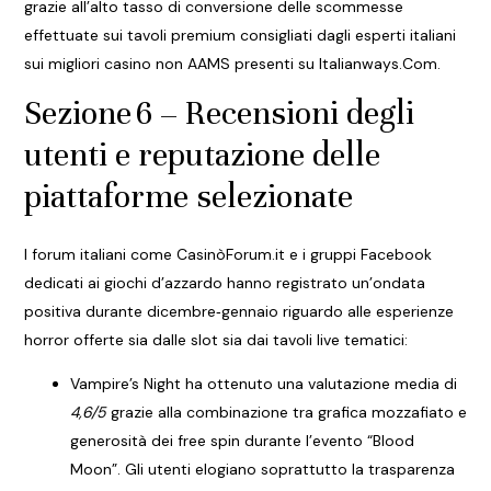
grazie all’alto tasso di conversione delle scommesse
effettuate sui tavoli premium consigliati dagli esperti italiani
sui migliori casino non AAMS presenti su Italianways.Com.
Sezione 6 – Recensioni degli
utenti e reputazione delle
piattaforme selezionate
I forum italiani come CasinòForum.it e i gruppi Facebook
dedicati ai giochi d’azzardo hanno registrato un’ondata
positiva durante dicembre‑gennaio riguardo alle esperienze
horror offerte sia dalle slot sia dai tavoli live tematici:
Vampire’s Night ha ottenuto una valutazione media di
4,6/5
grazie alla combinazione tra grafica mozzafiato e
generosità dei free spin durante l’evento “Blood
Moon”. Gli utenti elogiano soprattutto la trasparenza