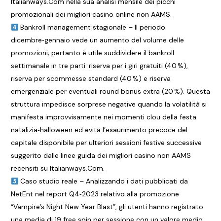
Italianways.Com nella sua analisi mensile dei picchi
promozionali dei migliori casino online non AAMS.
Bankroll management stagionale – Il periodo
dicembre‑gennaio vede un aumento del volume delle
promozioni; pertanto è utile suddividere il bankroll
settimanale in tre parti: riserva per i giri gratuiti (40 %),
riserva per scommesse standard (40 %) e riserva
emergenziale per eventuali round bonus extra (20 %). Questa
struttura impedisce sorprese negative quando la volatilità si
manifesta improvvisamente nei momenti clou della festa
natalizia‑halloween ed evita l’esaurimento precoce del
capitale disponibile per ulteriori sessioni festive successive
suggerito dalle linee guida dei migliori casino non AAMS
recensiti su Italianways.Com.
Caso studio reale – Analizzando i dati pubblicati da
NetEnt nel report Q4‑2023 relativo alla promozione
“Vampire’s Night New Year Blast”, gli utenti hanno registrato
una media di 19 free spin per sessione con un valore medio