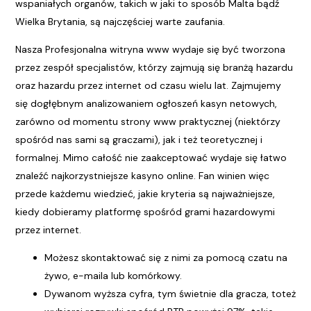
wspaniałych organów, takich w jaki to sposób Malta bądź
Wielka Brytania, są najczęściej warte zaufania.
Nasza Profesjonalna witryna www wydaje się być tworzona
przez zespół specjalistów, którzy zajmują się branżą hazardu
oraz hazardu przez internet od czasu wielu lat. Zajmujemy
się dogłębnym analizowaniem ogłoszeń kasyn netowych,
zarówno od momentu strony www praktycznej (niektórzy
spośród nas sami są graczami), jak i też teoretycznej i
formalnej. Mimo całość nie zaakceptować wydaje się łatwo
znaleźć najkorzystniejsze kasyno online. Fan winien więc
przede każdemu wiedzieć, jakie kryteria są najważniejsze,
kiedy dobieramy platformę spośród grami hazardowymi
przez internet.
Możesz skontaktować się z nimi za pomocą czatu na
żywo, e-maila lub komórkowy.
Dywanom wyższa cyfra, tym świetnie dla gracza, toteż