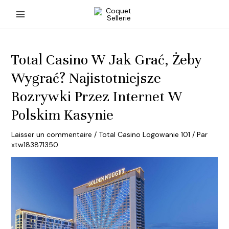
Aller
au
Main
contenu
Menu
Total Casino W Jak Grać, Żeby
Wygrać? Najistotniejsze
Rozrywki Przez Internet W
Polskim Kasynie
Laisser un commentaire
/
Total Casino Logowanie 101
/ Par
xtw183871350