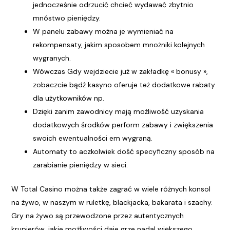
jednocześnie odrzucić chcieć wydawać zbytnio
mnóstwo pieniędzy.
W panelu zabawy można je wymieniać na
rekompensaty, jakim sposobem mnożniki kolejnych
wygranych.
Wówczas Gdy wejdziecie już w zakładkę « bonusy »,
zobaczcie bądź kasyno oferuje też dodatkowe rabaty
dla użytkowników np.
Dzięki zanim zawodnicy mają możliwość uzyskania
dodatkowych środków perform zabawy i zwiększenia
swoich ewentualności em wygraną.
Automaty to aczkolwiek dość specyficzny sposób na
zarabianie pieniędzy w sieci.
W Total Casino można także zagrać w wiele różnych konsol
na żywo, w naszym w ruletkę, blackjacka, bakarata i szachy.
Gry na żywo są przewodzone przez autentycznych
krupierów, jakie możliwości daje grze nadal większego