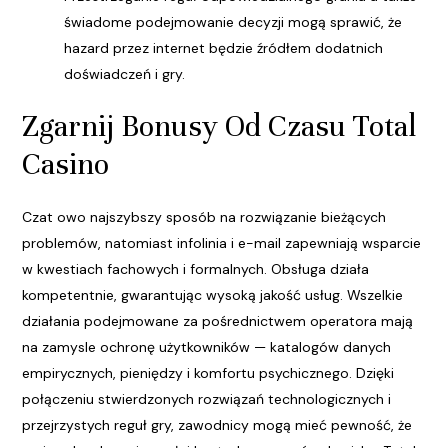
świadome podejmowanie decyzji mogą sprawić, że
hazard przez internet będzie źródłem dodatnich
doświadczeń i gry.
Zgarnij Bonusy Od Czasu Total
Casino
Czat owo najszybszy sposób na rozwiązanie bieżących
problemów, natomiast infolinia i e-mail zapewniają wsparcie
w kwestiach fachowych i formalnych. Obsługa działa
kompetentnie, gwarantując wysoką jakość usług. Wszelkie
działania podejmowane za pośrednictwem operatora mają
na zamysle ochronę użytkowników — katalogów danych
empirycznych, pieniędzy i komfortu psychicznego. Dzięki
połączeniu stwierdzonych rozwiązań technologicznych i
przejrzystych reguł gry, zawodnicy mogą mieć pewność, że