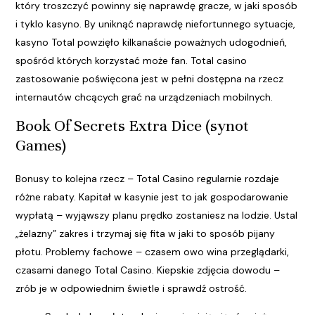
który troszczyć powinny się naprawdę gracze, w jaki sposób
i tyklo kasyno. By uniknąć naprawdę niefortunnego sytuacje,
kasyno Total powzięło kilkanaście poważnych udogodnień,
spośród których korzystać może fan. Total casino
zastosowanie poświęcona jest w pełni dostępna na rzecz
internautów chcących grać na urządzeniach mobilnych.
Book Of Secrets Extra Dice (synot
Games)
Bonusy to kolejna rzecz – Total Casino regularnie rozdaje
różne rabaty. Kapitał w kasynie jest to jak gospodarowanie
wypłatą – wyjąwszy planu prędko zostaniesz na lodzie. Ustal
„żelazny” zakres i trzymaj się fita w jaki to sposób pijany
płotu. Problemy fachowe – czasem owo wina przeglądarki,
czasami danego Total Casino. Kiepskie zdjęcia dowodu –
zrób je w odpowiednim świetle i sprawdź ostrość.