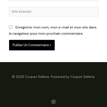
mail*
Site
Internet
Enregistrer mon nom, mon e-mail et mon site dans
le navigateur pour mon prochain commentaire.
© 2026 Coquet Sellerie. Powered by Coquet Sellerie.