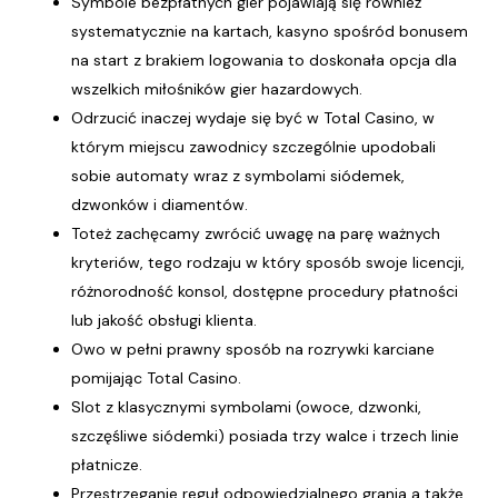
Symbole bezpłatnych gier pojawiają się również
systematycznie na kartach, kasyno spośród bonusem
na start z brakiem logowania to doskonała opcja dla
wszelkich miłośników gier hazardowych.
Odrzucić inaczej wydaje się być w Total Casino, w
którym miejscu zawodnicy szczególnie upodobali
sobie automaty wraz z symbolami siódemek,
dzwonków i diamentów.
Toteż zachęcamy zwrócić uwagę na parę ważnych
kryteriów, tego rodzaju w który sposób swoje licencji,
różnorodność konsol, dostępne procedury płatności
lub jakość obsługi klienta.
Owo w pełni prawny sposób na rozrywki karciane
pomijając Total Casino.
Slot z klasycznymi symbolami (owoce, dzwonki,
szczęśliwe siódemki) posiada trzy walce i trzech linie
płatnicze.
Przestrzeganie reguł odpowiedzialnego grania a także