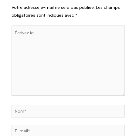
Votre adresse e-mail ne sera pas publiée.
Les champs
obligatoires sont indiqués avec
*
Écrivez
ici…
Nom*
E-