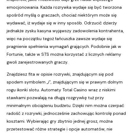
emocjonowania. Każda rozrywka wydaje się być tworzona
spośród myślą o graczach, chociaż niektórym może się
wydawać, iż wydaje się w inny sposób. Odrzucić dzierży
jednakże zysku kasyna wyjąwszy zadowolenia kontrahenta,
więc na początku tegoż łańcuszka zawsze wydaje się
pragnienie spełnienia wymagań grających. Podobnie jak w
Fortunie, także w STS można korzystać z licznych reklamy
gwoli zarejestrowanych graczy.
Znajdziesz fita w opisie rozrywki, znajdującym się pod
spodem symbolem „i”, znajdującym się w prawym dolnym
rogu ikonki slotu. Automaty Total Casino wraz z niskimi
stawkami pozwalają na długą rozgrywkę tuż przy
minimalnym obciążeniu budżetu. Dzięki nim można czerpać
radość z rozrywki, jednocześnie zachowując kontrolę ponad
kosztami. Wybierając gry zbytnio jednej grosz, można
przetestować różne strategie i opcje automatów, nie