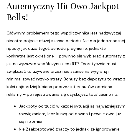
Autentyczny Hit Owo Jackpot
Bells!
Głównym problemem tego współczynnika jest nadzwyczaj
nieostre pojęcie dłużej szanse periodu. Nie ma jednoznacznej
riposty jak dużo tegoż periodu pragnienie, jednakże
konkretne jest określone – powinno się wybierać automaty z
jak najwyższym współczynnikiem RTP. Teoretycznie musi
zwiększać to używane przez nas szanse na wygraną i
minimalizować ryzyko straty. Bonusy bez depozytu to wraz z
kolei najbardziej lubiana poprzez internautów odmiana
reklamy – po rejestrowania się uzyskujesz
totalcasino
np.
Jackpoty odrzucić w każdej sytuacji są najważniejszym
rozwiązaniem, lecz kuszą od dawna i pewnie owo już
się nie zmieni.
Nie Zaakceptować znaczy to jednak, że ignorowanie