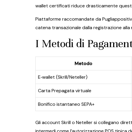
wallet certificati riduce drasticamente questi 
Piattaforme raccomandate da Pugliappositiva.
catena transazionale dalla registrazione alla 
I Metodi di Pagament
Metodo
E‑wallet (Skrill/Neteller)
Carta Prepagata virtuale
Bonifico istantaneo SEPA+
Gli account Skrill o Neteller si collegano dire
intermedi come l’autorizzazione POS tipica d