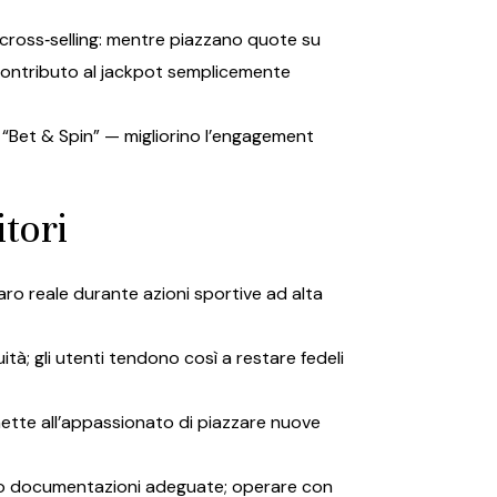
cross‑selling: mentre piazzano quote su
contributo al jackpot semplicemente
“Bet & Spin” — migliorino l’engagement
tori
ro reale durante azioni sportive ad alta
à; gli utenti tendono così a restare fedeli
ette all’appassionato di piazzare nuove
cano documentazioni adeguate; operare con