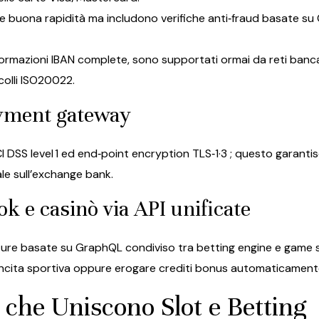
e buona rapidità ma includono verifiche anti‑fraud basate s
nformazioni IBAN complete, sono supportati ormai da reti banc
colli ISO20022.
ayment gateway
I DSS level 1 ed end‑point encryption TLS‑1·3 ; questo garantis
nale sull’exchange bank.
k e casinò via API unificate
re basate su GraphQL condiviso tra betting engine e game ser
ncita sportiva oppure erogare crediti bonus automaticament
 che Uniscono Slot e Betting