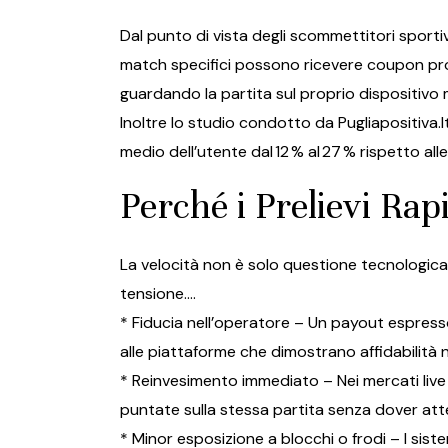
Dal punto di vista degli scommettitori sport
match specifici possono ricevere coupon pro
guardando la partita sul proprio dispositivo 
Inoltre lo studio condotto da Pugliapositiv
medio dell’utente dal 12 % al 27 % rispetto al
Perché i Prelievi Rap
La velocità non è solo questione tecnologica
tensione.…
* Fiducia nell’operatore – Un payout espresso
alle piattaforme che dimostrano affidabilità n
* Reinvesimento immediato – Nei mercati live
puntate sulla stessa partita senza dover atte
* Minor esposizione a blocchi o frodi – I s