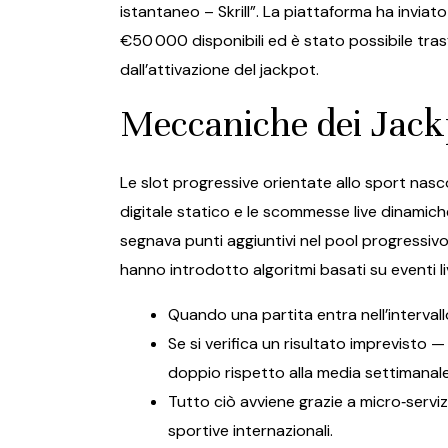
istantaneo – Skrill”. La piattaforma ha invia
€50 000 disponibili ed è stato possibile tras
dall’attivazione del jackpot.
Meccaniche dei Jackp
Le slot progressive orientate allo sport nasc
digitale statico e le scommesse live dinamiche
segnava punti aggiuntivi nel pool progressivo g
hanno introdotto algoritmi basati su eventi l
Quando una partita entra nell’interval
Se si verifica un risultato imprevisto 
doppio rispetto alla media settimanale
Tutto ciò avviene grazie a micro‑serviz
sportive internazionali.