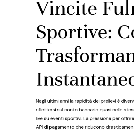
Vincite Fu
Sportive: C
Trasforman
Instantane
Negli ultimi anni la rapidità dei prelievi è dive
riflettersi sul conto bancario quasi nello s
live su eventi sportivi. La pressione per offrir
API di pagamento che riducono drasticamente 