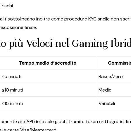
rischi.
It sottolineano inoltre come procedure KYC snelle non sacrif
riscossione finale.
o più Veloci nel Gaming Ibri
Tempo medio d’accredito
Commissi
≤5 minuti
Basse/Zero
≤10 minuti
Medie
≤15 minuti
Variabili
ttamente alle API delle sale giochi tramite token crittografici 
elle carte Visa/Mastercard.