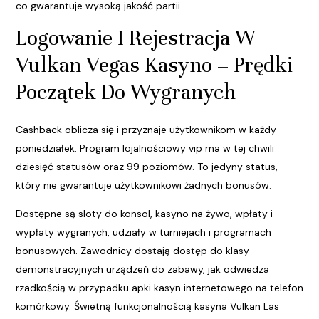
co gwarantuje wysoką jakość partii.
Logowanie I Rejestracja W
Vulkan Vegas Kasyno – Prędki
Początek Do Wygranych
Cashback oblicza się i przyznaje użytkownikom w każdy
poniedziałek. Program lojalnościowy vip ma w tej chwili
dziesięć statusów oraz 99 poziomów. To jedyny status,
który nie gwarantuje użytkownikowi żadnych bonusów.
Dostępne są sloty do konsol, kasyno na żywo, wpłaty i
wypłaty wygranych, udziały w turniejach i programach
bonusowych. Zawodnicy dostają dostęp do klasy
demonstracyjnych urządzeń do zabawy, jak odwiedza
rzadkością w przypadku apki kasyn internetowego na telefon
komórkowy. Świetną funkcjonalnością kasyna Vulkan Las