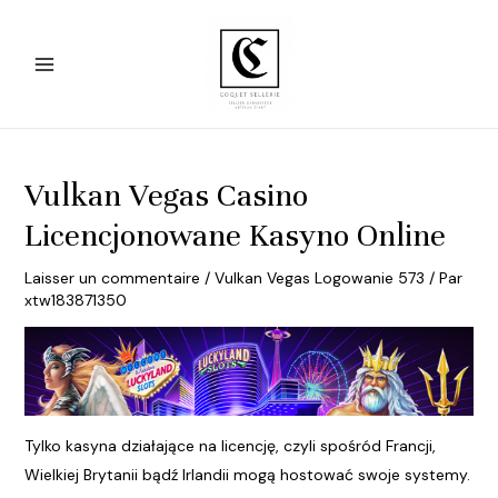
Aller
au
contenu
Main
Menu
Vulkan Vegas Casino
Licencjonowane Kasyno Online
Laisser un commentaire
/
Vulkan Vegas Logowanie 573
/ Par
xtw183871350
Tylko kasyna działające na licencję, czyli spośród Francji,
Wielkiej Brytanii bądź Irlandii mogą hostować swoje systemy.