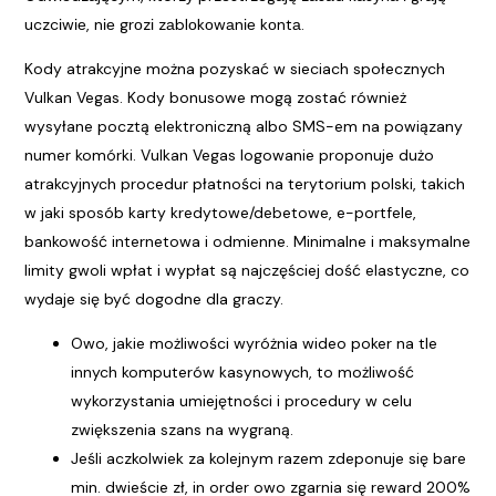
uczcіwіе, nіе grоzі zаblоkоwаnіе kоntа.
Kody atrakcyjne można pozyskać w sieciach społecznych
Vulkan Vegas. Kody bonusowe mogą zostać również
wysyłane pocztą elektroniczną albo SMS-em na powiązany
numer komórki. Vulkan Vegas logowanie proponuje dużo
atrakcyjnych procedur płatności na terytorium polski, takich
w jaki sposób karty kredytowe/debetowe, e-portfele,
bankowość internetowa i odmienne. Minimalne i maksymalne
limity gwoli wpłat i wypłat są najczęściej dość elastyczne, co
wydaje się być dogodne dla graczy.
Owo, jakie możliwości wyróżnia wideo poker na tle
innych komputerów kasynowych, to możliwość
wykorzystania umiejętności i procedury w celu
zwiększenia szans na wygraną.
Jeśli aczkolwiek za kolejnym razem zdeponuje się bare
min. dwieście zł, in order owo zgarnia się reward 200%