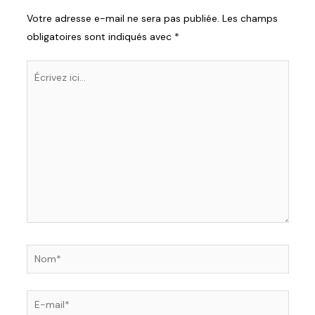
Votre adresse e-mail ne sera pas publiée.
Les champs
obligatoires sont indiqués avec
*
Écrivez
ici…
Nom*
E-