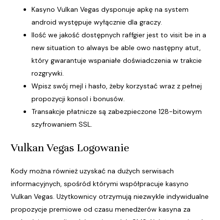
Kasyno Vulkan Vegas dysponuje apkę na system
android występuje wyłącznie dla graczy.
Ilość we jakość dostępnych raffgier jest to visit be in a
new situation to always be able owo następny atut,
który gwarantuje wspaniałe doświadczenia w trakcie
rozgrywki.
Wpisz swój mejl i hasło, żeby korzystać wraz z pełnej
propozycji konsol i bonusów.
Transakcje płatnicze są zabezpieczone 128-bitowym
szyfrowaniem SSL.
Vulkan Vegas Logowanie
Kody można również uzyskać na dużych serwisach
informacyjnych, spośród którymi współpracuje kasyno
Vulkan Vegas. Użytkownicy otrzymują niezwykle indywidualne
propozycje premiowe od czasu menedżerów kasyna za