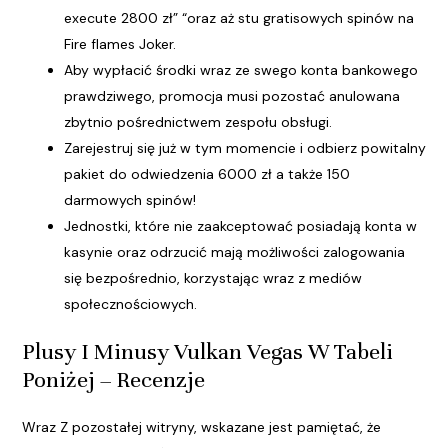
execute 2800 zł” “oraz aż stu gratisowych spinów na
Fire flames Joker.
Aby wypłacić środki wraz ze swego konta bankowego
prawdziwego, promocja musi pozostać anulowana
zbytnio pośrednictwem zespołu obsługi.
Zarejestruj się już w tym momencie i odbierz powitalny
pakiet do odwiedzenia 6000 zł a także 150
darmowych spinów!
Jednostki, które nie zaakceptować posiadają konta w
kasynie oraz odrzucić mają możliwości zalogowania
się bezpośrednio, korzystając wraz z mediów
społecznościowych.
Plusy I Minusy Vulkan Vegas W Tabeli
Poniżej – Recenzje
Wraz Z pozostałej witryny, wskazane jest pamiętać, że