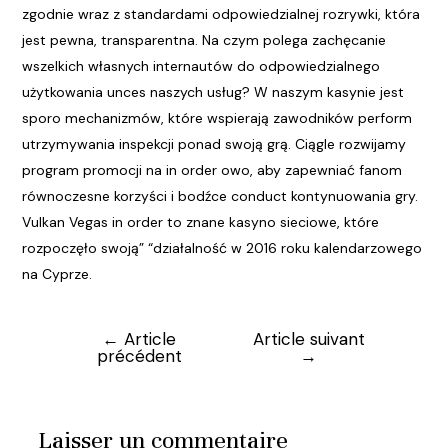
zgodnie wraz z standardami odpowiedzialnej rozrywki, która
jest pewna, transparentna. Na czym polega zachęcanie
wszelkich własnych internautów do odpowiedzialnego
użytkowania unces naszych usług? W naszym kasynie jest
sporo mechanizmów, które wspierają zawodników perform
utrzymywania inspekcji ponad swoją grą. Ciągle rozwijamy
program promocji na in order owo, aby zapewniać fanom
równoczesne korzyści i bodźce conduct kontynuowania gry.
Vulkan Vegas in order to znane kasyno sieciowe, które
rozpoczęło swoją” “działalność w 2016 roku kalendarzowego
na Cyprze.
←
Article
Article suivant
Navigation
précédent
→
de
l’article
Laisser un commentaire