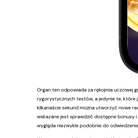
Organ ten odpowiada za rękojmia uczciwej g
rygorystycznych testów, a jedynie te, które 
kilkanaście sekund można utworzyć nowe rac
wskazane jest sprawdzić dostępne bonusy i z
wygląda niezwykle podobnie do odwiedzenia o