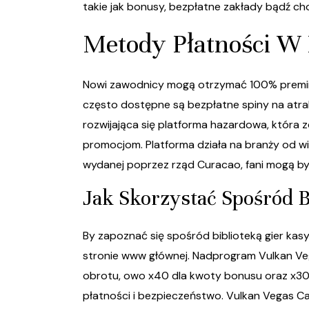
takie jak bonusy, bezpłatne zakłady bądź ch
Metody Płatności W 
Nowi zawodnicy mogą otrzymać 100% premii d
często dostępne są bezpłatne spiny na atrak
rozwijająca się platforma hazardowa, która
promocjom. Platforma działa na branży od wiel
wydanej poprzez rząd Curacao, fani mogą być
Jak Skorzystać Spośród 
By zapoznać się spośród biblioteką gier ka
stronie www głównej. Nadprogram Vulkan V
obrotu, owo x40 dla kwoty bonusu oraz x30 
płatności i bezpieczeństwo. Vulkan Vegas 