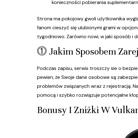
konieczności pobierania suplementarny
Strona ma pokojowy gwoli użytkownika wygląd
fanom cieszyć się ulubionymi grami w opcjo
tygodniowo. Zarówno nowi, w jaki sposób i 
⓵ Jakim Sposobem Zareje
Podczas zapisu, serwis troszczy sie o bezp
pewien, że Swoje dane osobowe są zabezpie
problemów związanych wraz z rejestracją. 
pomocą i szybko rozwiązuje potencjalne kło
Bonusy I Zniżki W Vulka