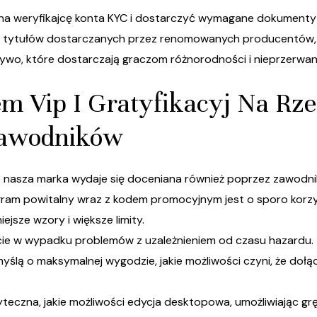
na weryfikajcę konta KYC i dostarczyć wymagane dokumenty
tytułów dostarczanych przez renomowanych producentów, jak
a żywo, które dostarczają graczom różnorodności i nieprzerwa
em Vip I Gratyfikacyj Na R
Zawodników
 nasza marka wydaje się doceniana również poprzez zawodnik
ogram powitalny wraz z kodem promocyjnym jest o sporo korzy
ejsze wzory i większe limity.
cie w wypadku problemów z uzależnieniem od czasu hazardu.
yślą o maksymalnej wygodzie, jakie możliwości czyni, że dołą
yteczna, jakie możliwości edycja desktopowa, umożliwiając g