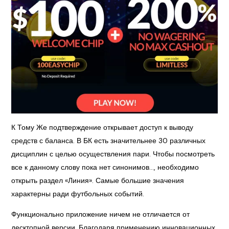
К Тому Же подтверждение открывает доступ к выводу
средств с баланса. В БК есть значительнее 30 различных
дисциплин с целью осуществления пари. Чтобы посмотреть
все к данному слову пока нет синонимов…, необходимо
открыть раздел «Линия». Самые большие значения
характерны ради футбольных событий.
Функционально приложение ничем не отличается от
десктопной версии. Благодаря применению инновационных