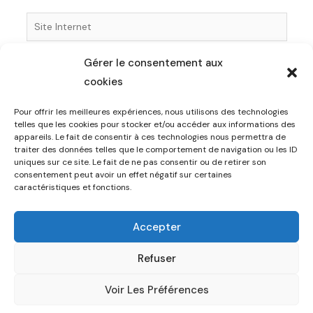
Site
Internet
Gérer le consentement aux
Enregistrer mon nom, mon e-mail et mon site dans
cookies
le navigateur pour mon prochain commentaire.
Pour offrir les meilleures expériences, nous utilisons des technologies
telles que les cookies pour stocker et/ou accéder aux informations des
appareils. Le fait de consentir à ces technologies nous permettra de
traiter des données telles que le comportement de navigation ou les ID
uniques sur ce site. Le fait de ne pas consentir ou de retirer son
consentement peut avoir un effet négatif sur certaines
caractéristiques et fonctions.
© 2026 Coquet Sellerie. Powered by Coquet Sellerie.
Accepter
Refuser
Voir Les Préférences