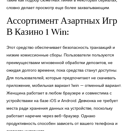
такие как подбор сюжетных линий в некоторых сериалах,
словно делает просмотр еще более захватывающим.
Ассортимент Азартных Игр
В Казино 1 Win:
Этот средство обеспечивает безопасность транзакций и
низкие комиссионные сборы. Пользователи пользуются
преимуществами мгновенной обработки депозитов, не
ожидая долгого времени, пока средства станут доступны.
Для пользователей, которые предпочитают не скачивать
приложение, мобильная вариант 1win — отменный вариант.
Женщина работает в любом браузере и совместима с
устройствами на базе iOS и Android. Девчонка не требует
места ради хранения данных на устройстве, поскольку
работает наречие через веб-браузер. Однако
продуктивность способен зависеть от вашего телефона и