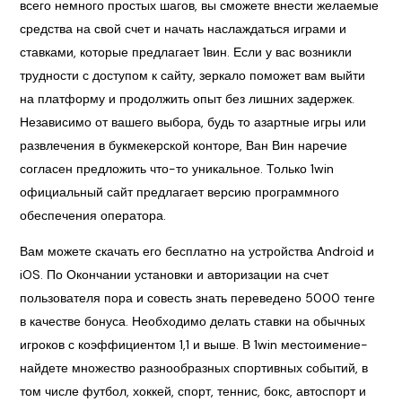
всего немного простых шагов, вы сможете внести желаемые
средства на свой счет и начать наслаждаться играми и
ставками, которые предлагает 1вин. Если у вас возникли
трудности с доступом к сайту, зеркало поможет вам выйти
на платформу и продолжить опыт без лишних задержек.
Независимо от вашего выбора, будь то азартные игры или
развлечения в букмекерской конторе, Ван Вин наречие
согласен предложить что-то уникальное. Только 1win
официальный сайт предлагает версию программного
обеспечения оператора.
Вам можете скачать его бесплатно на устройства Android и
iOS. По Окончании установки и авторизации на счет
пользователя пора и совесть знать переведено 5000 тенге
в качестве бонуса. Необходимо делать ставки на обычных
игроков с коэффициентом 1,1 и выше. В 1win местоимение-
найдете множество разнообразных спортивных событий, в
том числе футбол, хоккей, спорт, теннис, бокс, автоспорт и