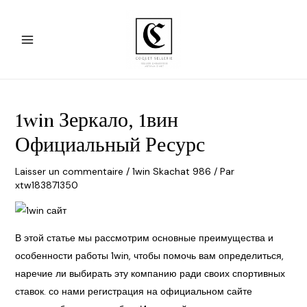
Aller
au
contenu
Main
Menu
1win Зеркало, 1вин
Официальный Ресурс
Laisser un commentaire
/
1win Skachat 986
/ Par
xtw183871350
В этой статье мы рассмотрим основные преимущества и
особенности работы 1win, чтобы помочь вам определиться,
наречие ли выбирать эту компанию ради своих спортивных
ставок. со нами регистрация на официальном сайте