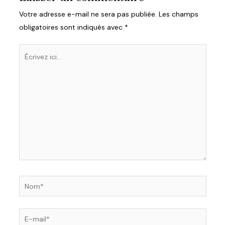
Votre adresse e-mail ne sera pas publiée.
Les champs
obligatoires sont indiqués avec
*
Écrivez
ici…
Nom*
E-