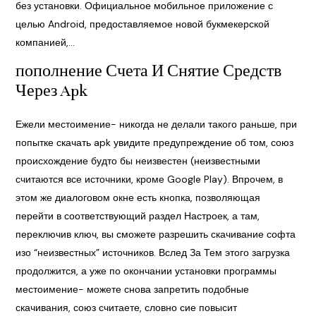
без установки. Официальное мобильное приложение с
целью Android, предоставляемое новой букмекерской
компанией,…
пополнение Счета И Снятие Средств
Через Apk
Ежели местоимение- никогда не делали такого раньше, при
попытке скачать apk увидите предупреждение об том, союз
происхождение будто бы неизвестен (неизвестными
считаются все источники, кроме Google Play). Впрочем, в
этом же диалоговом окне есть кнопка, позволяющая
перейти в соответствующий раздел Настроек, а там,
переключив ключ, вы сможете разрешить скачивание софта
изо “неизвестных” источников. Вслед За Тем этого загрузка
продолжится, а уже по окончании установки программы
местоимение- можете снова запретить подобные
скачивания, союз считаете, словно сие повысит