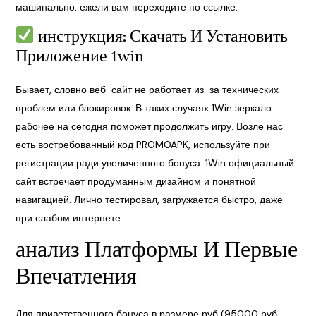
машинально, ежели вам переходите по ссылке.
инструкция: Скачать И Установить
Приложение 1win
Бывает, словно веб-сайт не работает из-за технических
проблем или блокировок. В таких случаях 1Win зеркало
рабочее на сегодня поможет продолжить игру. Возле нас
есть востребованный код PROMOAPK, используйте при
регистрации ради увеличенного бонуса. 1Win официальный
сайт встречает продуманным дизайном и понятной
навигацией. Лично тестировал, загружается быстро, даже
при слабом интернете.
анализ Платформы И Первые
Впечатления
Для приветственного бонуса в размере руб (95000 руб,