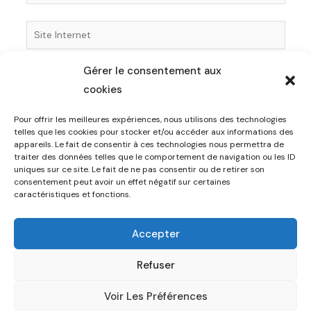
mail*
Site
Internet
Gérer le consentement aux
Enregistrer mon nom, mon e-mail et mon site dans
cookies
le navigateur pour mon prochain commentaire.
Pour offrir les meilleures expériences, nous utilisons des technologies
telles que les cookies pour stocker et/ou accéder aux informations des
appareils. Le fait de consentir à ces technologies nous permettra de
traiter des données telles que le comportement de navigation ou les ID
uniques sur ce site. Le fait de ne pas consentir ou de retirer son
consentement peut avoir un effet négatif sur certaines
caractéristiques et fonctions.
© 2026 Coquet Sellerie. Powered by Coquet Sellerie.
Accepter
Refuser
Voir Les Préférences