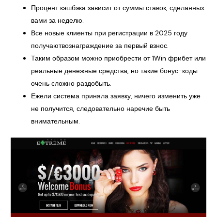
Процент кэшбэка зависит от суммы ставок, сделанных
вами за неделю.
Все новые клиенты при регистрации в 2025 году
получаютвознаграждение за первый взнос.
Таким образом можно приобрести от 1Win фрибет или
реальные денежные средства, но такие бонус-коды
очень сложно раздобыть.
Ежели система приняла заявку, ничего изменить уже
не получится, следовательно наречие быть
внимательным.