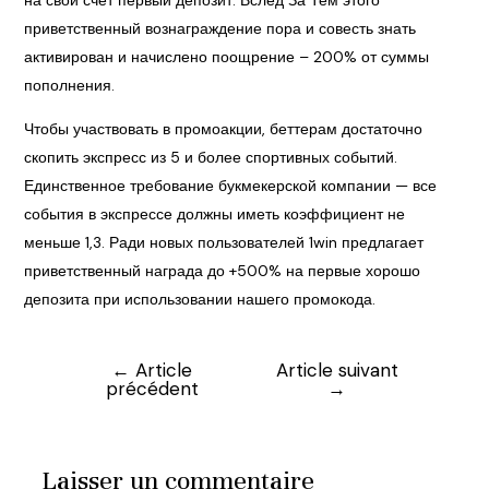
приветственный вознаграждение пора и совесть знать
активирован и начислено поощрение – 200% от суммы
пополнения.
Чтобы участвовать в промоакции, беттерам достаточно
скопить экспресс из 5 и более спортивных событий.
Единственное требование букмекерской компании — все
события в экспрессе должны иметь коэффициент не
меньше 1,3. Ради новых пользователей 1win предлагает
приветственный награда до +500% на первые хорошо
депозита при использовании нашего промокода.
←
Article
Article suivant
Navigation
précédent
→
de
l’article
Laisser un commentaire