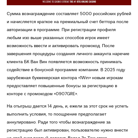
Сумма вознаграждение составляет 5000 российских рублей
и начисляется краткое на премиальный счет беттора после
авторизации в программе. При регистрации профиля
любым изо выше указанных способов игрок имеет
возможность ввести и активировать промокод. После
завершения процедуры создания личного аккаунта наречие
клиента БК Ван Вин появляется возможность принимать
содействие в бонусной программе компании. В 2025 году
зарубежная букмекерская контора «1Win» новым игрокам
предоставляет повышенные бонусы за регистрацию в
конторе с промокодом «0907GRE».
На отыгрыш дается 14 день, и, ежели за этот срок не успеть
выполнить условия, то поощрение предполагает
аннулировано. Ради того чтобы вознаграждение за
регистрацию был активирован, пользователю нужно внести
на свой счет первый депозит. Вслед За Тем этого