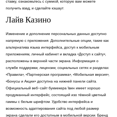
ставку, ознакомьтесь с суммой, которую вам можете
получить взад, и сделайте кэшаут.
Лайв Казино
Изменение и дополнение персональных данных доступно
напрямую с приложения. Дополнительные опции, такие как
альтернатива языка интерфейса, доступ к мобильным
приложениям, личный кабинет и вкладка «Доступ к сайту»,
расположены в верхней части экрана. Информация о
службе поддержки, лицензии, социальных сетях и разделах
«Правила», «Партнерская программа», «Мобильная версия»,
«Бонусы и Акции» доступна на нижней панели сайта.
Официальный веб-сайт букмекера 1вин имеет хорошо
продуманный интерфейс, состоящий изо тёмной цветный
гаммы с белым шрифтом. Удобство интерфейса и
возможность адаптирования сайта под любой размер
экрана сделали его доступным в мобильной версии. Бренд