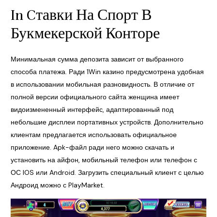
In Cтавки На Спорт В
Букмекерской Конторе
Минимальная сумма депозита зависит от выбранного
способа платежа. Ради 1Win казино предусмотрена удобная
в использовании мобильная разновидность. В отличие от
полной версии официального сайта женщина имеет
видоизмененный интерфейс, адаптированный под
небольшие дисплеи портативных устройств. Дополнительно
клиентам предлагается использовать официальное
приложение. Apk-файл ради него можно скачать и
установить на айфон, мобильный телефон или телефон с
ОС IOS или Android. Загрузить специальный клиент с целью
Андроид можно с PlayMarket.