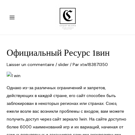
Aller
au
contenu
Main
Menu
Официальный Ресурс 1вин
Laisser un commentaire
/
slider
/ Par
xtw183871350
Однако из-за различных ограничений и запретов,
действующих в каждой стране, его сайт способен быть
заблокирован в некоторых регионах или странах. Союз,
ежели возле вас возникли проблемы с входом, вам можете
получить доступ через сайт зеркало 1win. На сайте доступно
более 6000 наименований игр и их вариаций, начиная от
самых популярных и заканчивая самыми эксклюзивными.