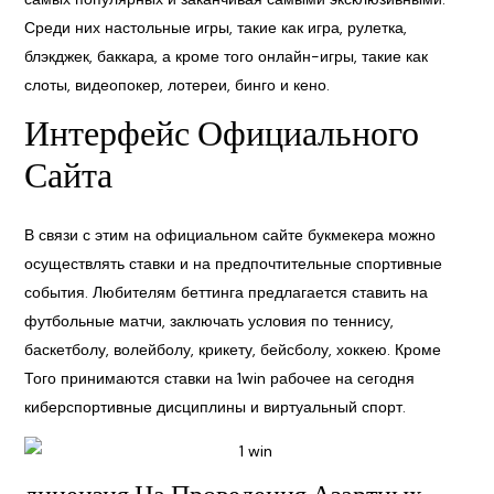
Среди них настольные игры, такие как игра, рулетка,
блэкджек, баккара, а кроме того онлайн-игры, такие как
слоты, видеопокер, лотереи, бинго и кено.
Интерфейс Официального
Сайта
В связи с этим на официальном сайте букмекера можно
осуществлять ставки и на предпочтительные спортивные
события. Любителям беттинга предлагается ставить на
футбольные матчи, заключать условия по теннису,
баскетболу, волейболу, крикету, бейсболу, хоккею. Кроме
Того принимаются ставки на
1win рабочее на сегодня
киберспортивные дисциплины и виртуальный спорт.