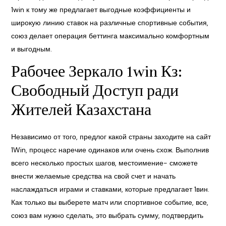
1win к тому же предлагает выгодные коэффициенты и
широкую линию ставок на различные спортивные события,
союз делает операция беттинга максимально комфортным
и выгодным.
Рабочее Зеркало 1win Кз:
Свободный Доступ ради
Жителей Казахстана
Независимо от того, предлог какой страны заходите на сайт
1Win, процесс наречие одинаков или очень схож. Выполнив
всего несколько простых шагов, местоимение- сможете
внести желаемые средства на свой счет и начать
наслаждаться играми и ставками, которые предлагает 1вин.
Как только вы выберете матч или спортивное событие, все,
союз вам нужно сделать, это выбрать сумму, подтвердить