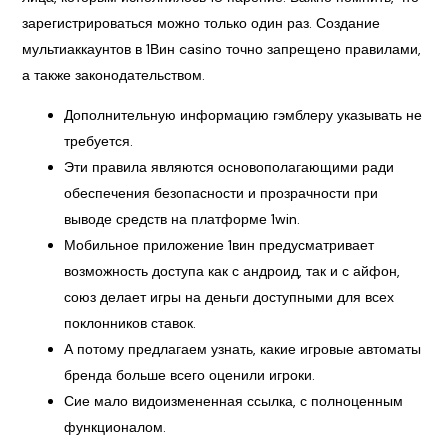
зарегистрироваться можно только один раз. Создание
мультиаккаунтов в 1Вин casino точно запрещено правилами,
а также законодательством.
Дополнительную информацию гэмблеру указывать не
требуется.
Эти правила являются основополагающими ради
обеспечения безопасности и прозрачности при
выводе средств на платформе 1win.
Мобильное приложение 1вин предусматривает
возможность доступа как с андроид, так и с айфон,
союз делает игры на деньги доступными для всех
поклонников ставок.
А потому предлагаем узнать, какие игровые автоматы
бренда больше всего оценили игроки.
Сие мало видоизмененная ссылка, с полноценным
функционалом.