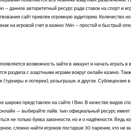
win – данное авторитетный ресурс ради ставок на спорт и и
твования сайт привлек огромную аудиторию. Количество но
нак на игровой счет в казино 1Win – простой и быстрый оп
 появляется возможность зайти в аккаунт и начать играть 
ется раздела с азартными играми вокруг онлайн казино. Та
я (турниры и лотереи), розыгрыши, и другое. Сублицензия в
же широко представлен на сайте 1 Вин. В качестве видов с
з онлайн — выбирайте лайв. 1win официальный ресурс имеет
ься не только буква законности, но и о надёжности. Ведь 
ерное, сложно найти игроков постарше 30 парение, кто не 