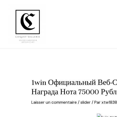
Aller
au
contenu
1win Официальный Веб-С
Награда Нота 75000 Рубл
Laisser un commentaire
/
slider
/ Par
xtw183