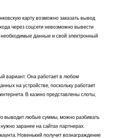
нковскую карту возможно заказать вывод
 входа через соцсети невозможно вывести
те необходимые данные и свой электронный
ый вариант. Она работает в любом
данных на устройстве, поскольку работает
интернета. В казино представлены слоты,
что выводит любые суммы, можно разбивать
 нужно заранее на сайтах партнерах.
ккаунта. Новенький получит вознаграждение