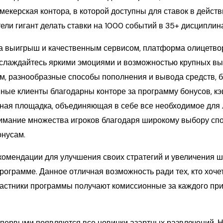
кмекерская контора, в которой доступны для ставок в дейс
ли гигант делать ставки на 1000 событий в 35+ дисциплина
а выигрыш и качественным сервисом, платформа олицетворя
 наслаждайтесь яркими эмоциями и возможностью крупных 
м, разнообразные способы пополнения и вывода средств, 
ные клиенты благодарны конторе за программу бонусов, кэ
нная площадка, объединяющая в себе все необходимое для л
внимание множества игроков благодаря широкому выбору с
онусам.
омендации для улучшения своих стратегий и увеличения ш
рограмме. Данное отличная возможность ради тех, кто хоче
астники программы получают комиссионные за каждого прив
 первыми появляются все новинки азартных развлечений. Не