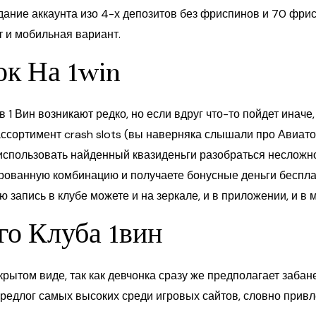
здание аккаунта изо 4-х депозитов без фриспинов и 70 фри
т и мобильная вариант.
ок На 1win
 1 Вин возникают редко, но если вдруг что-то пойдет иначе
ссортимент crash slots (вы наверняка слышали про Авиатор,
к использовать найденный квазиденьги разобраться несложн
ированную комбинацию и получаете бонусные деньги бесплат
ю запись в клубе можете и на зеркале, и в приложении, и в 
о Клуба 1вин
рытом виде, так как девчонка сразу же предполагает забан
предлог самых высоких среди игровых сайтов, словно прив