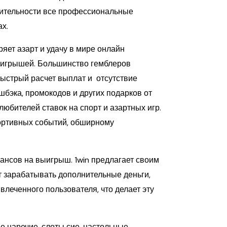
твительности все профессиональные
х.
ет азарт и удачу в мире онлайн
выигрышей. Большинство гемблеров
быстрый расчет выплат и отсутствие
шбэка, промокодов и других подарков от
юбителей ставок на спорт и азартных игр.
портивных событий, обширному
ансов на выигрыш. 1win предлагает своим
т зарабатывать дополнительные деньги,
леченного пользователя, что делает эту
 наречие, слоты сие, настольные,