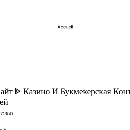
Accueil
айт ᐈ Казино И Букмекерская Кон
ей
871350