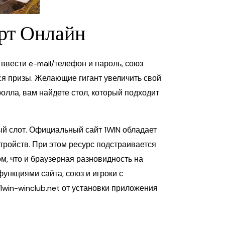
орт Онлайн
 ввести e-mail/телефон и пароль, союз
тся призы. Желающие гигант увеличить свой
олла, вам найдете стол, который подходит
ый слот. Официальный сайт 1WIN обладает
тройств. При этом ресурс подстраивается
, что и браузерная разновидность на
ункциями сайта, союз и игроки с
1win-winclub.net
от установки приложения