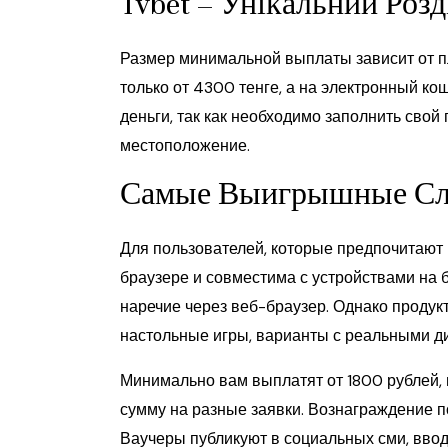
Tvbet – Унікальний Розд
Размер минимальной выплаты зависит от пл
только от 4300 тенге, а на электронный ко
деньги, так как необходимо заполнить сво
местоположение.
Самые Выигрышные Сл
Для пользователей, которые предпочитают 
браузере и совместима с устройствами на б
наречие через веб-браузер. Однако продукт
настольные игры, варианты с реальными д
Минимально вам выплатят от 1800 рублей,
сумму на разные заявки. Вознаграждение по
Ваучеры публикуют в социальных сми, вводя