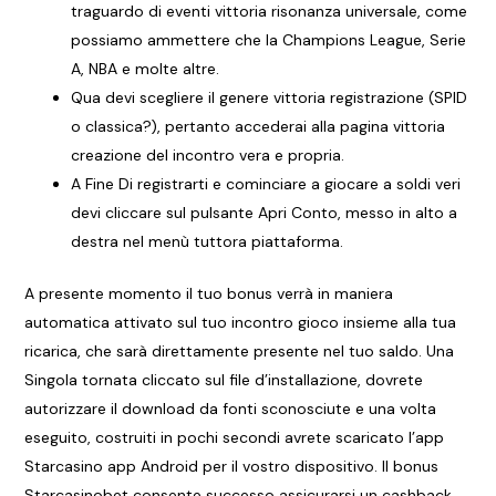
traguardo di eventi vittoria risonanza universale, come
possiamo ammettere che la Champions League, Serie
A, NBA e molte altre.
Qua devi scegliere il genere vittoria registrazione (SPID
o classica?), pertanto accederai alla pagina vittoria
creazione del incontro vera e propria.
A Fine Di registrarti e cominciare a giocare a soldi veri
devi cliccare sul pulsante Apri Conto, messo in alto a
destra nel menù tuttora piattaforma.
A presente momento il tuo bonus verrà in maniera
automatica attivato sul tuo incontro gioco insieme alla tua
ricarica, che sarà direttamente presente nel tuo saldo. Una
Singola tornata cliccato sul file d’installazione, dovrete
autorizzare il download da fonti sconosciute e una volta
eseguito, costruiti in pochi secondi avrete scaricato l’app
Starcasino app Android per il vostro dispositivo. Il bonus
Starcasinobet consente successo assicurarsi un cashback