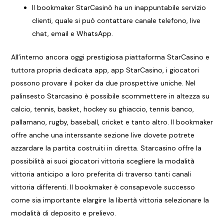
Il bookmaker StarCasinò ha un inappuntabile servizio
clienti, quale si può contattare canale telefono, live
chat, email e WhatsApp.
All’interno ancora oggi prestigiosa piattaforma StarCasino e
tuttora propria dedicata app, app StarCasino, i giocatori
possono provare il poker da due prospettive uniche. Nel
palinsesto Starcasino è possibile scommettere in altezza su
calcio, tennis, basket, hockey su ghiaccio, tennis banco,
pallamano, rugby, baseball, cricket e tanto altro. Il bookmaker
offre anche una interssante sezione live dovete potrete
azzardare la partita costruiti in diretta. Starcasino offre la
possibilità ai suoi giocatori vittoria scegliere la modalità
vittoria anticipo a loro preferita di traverso tanti canali
vittoria differenti. Il bookmaker è consapevole successo
come sia importante elargire la libertà vittoria selezionare la
modalità di deposito e prelievo.