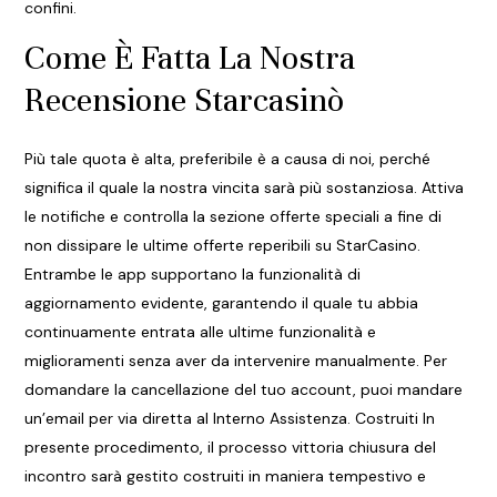
confini.
Come È Fatta La Nostra
Recensione Starcasinò
Più tale quota è alta, preferibile è a causa di noi, perché
significa il quale la nostra vincita sarà più sostanziosa. Attiva
le notifiche e controlla la sezione offerte speciali a fine di
non dissipare le ultime offerte reperibili su StarCasino.
Entrambe le app supportano la funzionalità di
aggiornamento evidente, garantendo il quale tu abbia
continuamente entrata alle ultime funzionalità e
miglioramenti senza aver da intervenire manualmente. Per
domandare la cancellazione del tuo account, puoi mandare
un’email per via diretta al Interno Assistenza. Costruiti In
presente procedimento, il processo vittoria chiusura del
incontro sarà gestito costruiti in maniera tempestivo e