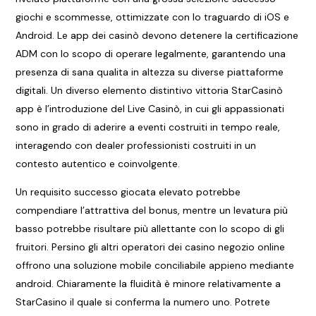
giochi e scommesse, ottimizzate con lo traguardo di iOS e
Android. Le app dei casinò devono detenere la certificazione
ADM con lo scopo di operare legalmente, garantendo una
presenza di sana qualita in altezza su diverse piattaforme
digitali. Un diverso elemento distintivo vittoria StarCasinò
app è l’introduzione del Live Casinò, in cui gli appassionati
sono in grado di aderire a eventi costruiti in tempo reale,
interagendo con dealer professionisti costruiti in un
contesto autentico e coinvolgente.
Un requisito successo giocata elevato potrebbe
compendiare l’attrattiva del bonus, mentre un levatura più
basso potrebbe risultare più allettante con lo scopo di gli
fruitori. Persino gli altri operatori dei casino negozio online
offrono una soluzione mobile conciliabile appieno mediante
android. Chiaramente la fluidità è minore relativamente a
StarCasino il quale si conferma la numero uno. Potrete