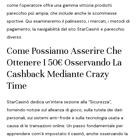
come l’operatore offra una gamma vittoria prodotti
parecchio più ampia, che include anche le scommesse
sportive. Qui esamineremo il palinsesto, i mercati, i metodi di
pagamento, la navigabilità del sito StarCasinò e parecchio
diverso.
Come Possiamo Asserire Che
Ottenere I 50€ Osservando La
Cashback Mediante Crazy
Time
StarCasinò dedica un’intera sezione alla “Sicurezza”,
fornendo notizie sul alleanza di gioco, sulla tutela dei dati
personali, sui sistemi anti-frode e sulla tecnologia usata a
causa di le transazioni online. Un passo fondamentale per
apprendere com’è impostato il casinò, anche osservando la