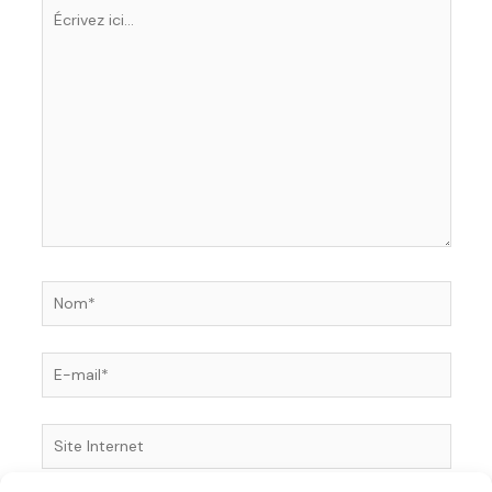
Écrivez
ici…
Nom*
E-
mail*
Site
Internet