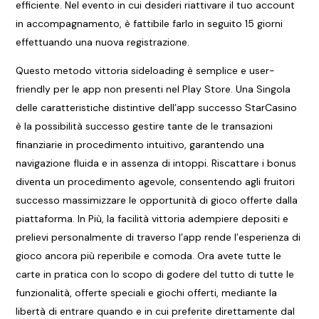
efficiente. Nel evento in cui desideri riattivare il tuo account
in accompagnamento, è fattibile farlo in seguito 15 giorni
effettuando una nuova registrazione.
Questo metodo vittoria sideloading è semplice e user-
friendly per le app non presenti nel Play Store. Una Singola
delle caratteristiche distintive dell’app successo StarCasino
è la possibilità successo gestire tante de le transazioni
finanziarie in procedimento intuitivo, garantendo una
navigazione fluida e in assenza di intoppi. Riscattare i bonus
diventa un procedimento agevole, consentendo agli fruitori
successo massimizzare le opportunità di gioco offerte dalla
piattaforma. In Più, la facilità vittoria adempiere depositi e
prelievi personalmente di traverso l’app rende l’esperienza di
gioco ancora più reperibile e comoda. Ora avete tutte le
carte in pratica con lo scopo di godere del tutto di tutte le
funzionalità, offerte speciali e giochi offerti, mediante la
libertà di entrare quando e in cui preferite direttamente dal