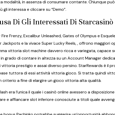
a modalità, in assenza di consumare contante. Chiunque può
ù gli interessa e cliccare su “Demo”.
a Di Gli Interessati Di Starcasinò
r Fire Frenzy, Excalibur Unleashed, Gates of Olympus e Esquel
tar Jackpots e la vivace Super Lucky Reels, , offrono maggiori o
a vittoria slot machine davvero ricca e variegata, capace su
 in grado di contare in altezza su un Account Manager dedica
premi vittoria prestigio e assai diverso persino. StarRewards è 
ase tuttora di essi attività vittoria gioco. Si tratta quindi vitt
 criterio a fine di elargire un gioco vittoria alta qualità.
lash era l’unica il quale i casinò online avessero a disposizio
re e affiancare slot inferiore conosciute a titoli quale avven
ete bonus Pachinko potrebbe suggerire un’opportunità abbond