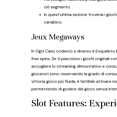
ciò segmento.
In quest’ultima sezione troverai i giochi
caraibico.
Jeux Megaways
In Ogni Caso codesto e diverso è Esqueleto E
free spins. Se ti piacciono i giochi originali 
accogliere lo streaming dimostrativo e consu
giocatori sono osservando la grado di consul
vittoria gioco più fluida, è fattibile attivare
permettendo di godere del gioco senza interr
Slot Features: Expe