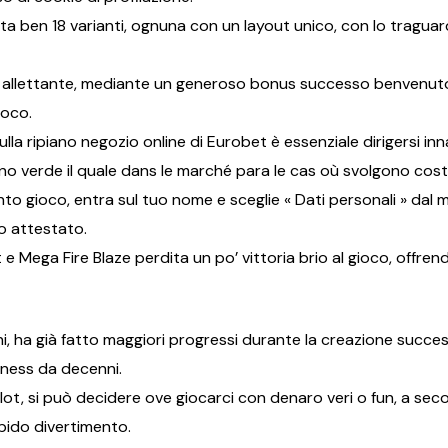
ta ben 18 varianti, ognuna con un layout unico, con lo traguardo
 allettante, mediante un generoso bonus successo benvenuto 
ioco.
a ripiano negozio online di Eurobet è essenziale dirigersi inna
ino verde il quale dans le marché para le cas où svolgono costru
onto gioco, entra sul tuo nome e sceglie « Dati personali » dal 
uo attestato.
e Mega Fire Blaze perdita un po’ vittoria brio al gioco, offren
i, ha già fatto maggiori progressi durante la creazione success
iness da decenni.
lot, si può decidere ove giocarci con denaro veri o fun, a sec
apido divertimento.