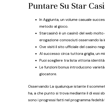
Puntare Su Star Cas
In Aggiunta, un volume casuale success
metodo al gioco.
Starcasinò è un casinò del web molto d
erogazione conosciuti osservando la in
Ove visiti il sito ufficiale del casino
Al successo circa tuttora griglia, un mis
Puoi scegliere tra lista vittoria identi
Le funzioni bonus introducono varietà 
giocatore.
Osservando La qualunque istante il scommettit
ha, a che punto si trova mediante il di essi s
sono i progressi fatti nel programma fedeltà 