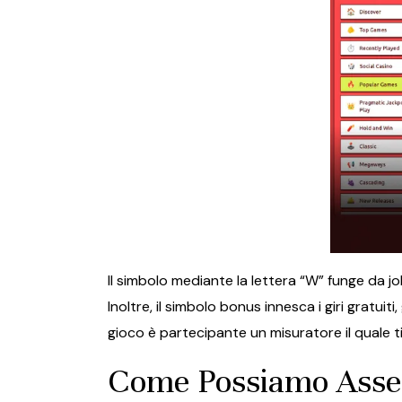
Il simbolo mediante la lettera “W” funge da j
Inoltre, il simbolo bonus innesca i giri gratuit
gioco è partecipante un misuratore il quale ti
Come Possiamo Asser