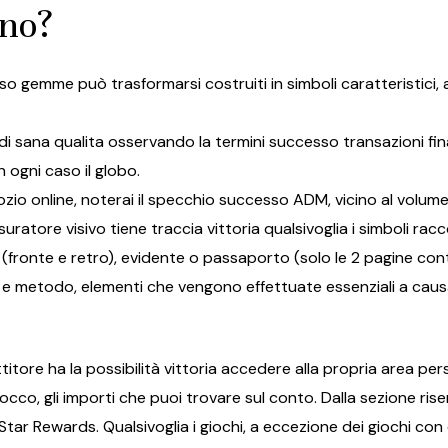
ino?
o gemme può trasformarsi costruiti in simboli caratteristici
i sana qualita osservando la termini successo transazioni fina
 ogni caso il globo.
 negozio online, noterai il specchio successo ADM, vicino al vol
uratore visivo tiene traccia vittoria qualsivoglia i simboli racco
tà (fronte e retro), evidente o passaporto (solo le 2 pagine con
e metodo, elementi che vengono effettuate essenziali a causa 
ore ha la possibilità vittoria accedere alla propria area pers
bocco, gli importi che puoi trovare sul conto. Dalla sezione ri
Star Rewards. Qualsivoglia i giochi, a eccezione dei giochi con