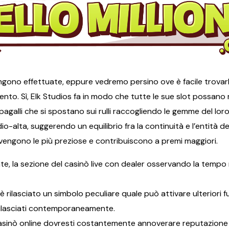
vengono effettuate, eppure vedremo persino ove è facile trovarli
o. Sì, Elk Studios fa in modo che tutte le sue slot possano ris
agalli che si spostano sui rulli raccogliendo le gemme del loro 
-alta, suggerendo un equilibrio fra la continuità e l’entità 
vvengono le più preziose e contribuiscono a premi maggiori.
nte, la sezione del casinò live con dealer osservando la temp
rilasciato un simbolo peculiare quale può attivare ulteriori fu
rilasciati contemporaneamente.
asinò online dovresti costantemente annoverare reputazione e 