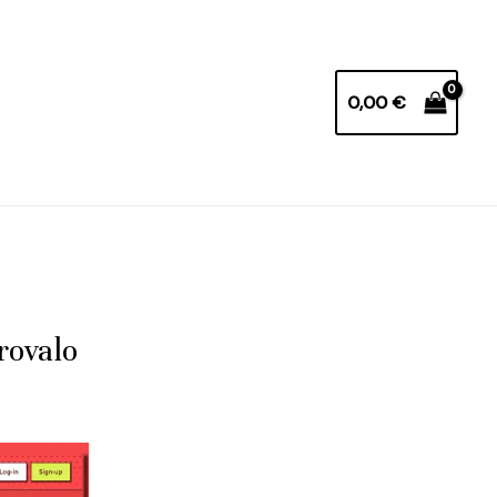
0,00
€
rovalo