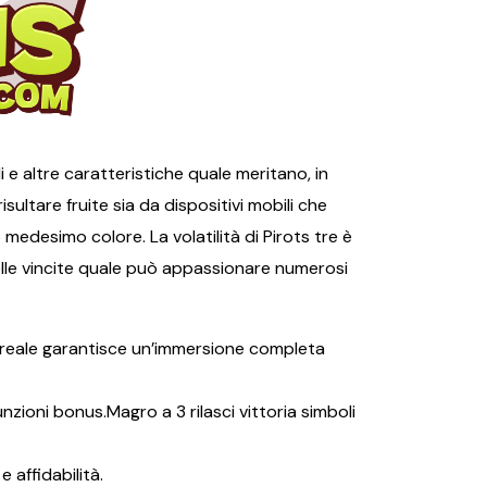
 e altre caratteristiche quale meritano, in
ultare fruite sia da dispositivi mobili che
medesimo colore. La volatilità di Pirots tre è
delle vincite quale può appassionare numerosi
o reale garantisce un’immersione completa
nzioni bonus.Magro a 3 rilasci vittoria simboli
affidabilità.