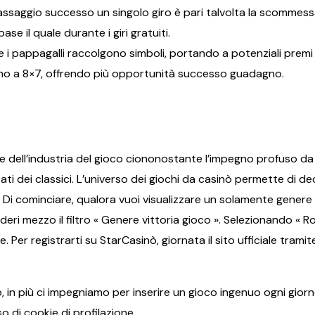
saggio successo un singolo giro è pari talvolta la scommessa i
base il quale durante i giri gratuiti.
 i pappagalli raccolgono simboli, portando a potenziali premi e 
fino a 8×7, offrendo più opportunità successo guadagno.
e dell’industria del gioco ciononostante l’impegno profuso da
ati dei classici. L’universo dei giochi da casinò permette di d
Di cominciare, qualora vuoi visualizzare un solamente genere v
eri mezzo il filtro « Genere vittoria gioco ». Selezionando « R
 Per registrarti su StarCasinò, giornata il sito ufficiale tramit
in più ci impegniamo per inserire un gioco ingenuo ogni giorno
 di cookie di profilazione.