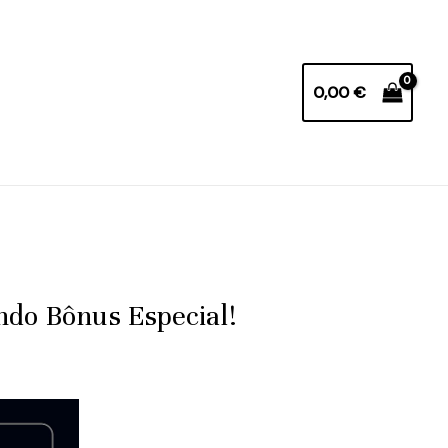
0,00
€
ndo Bônus Especial!