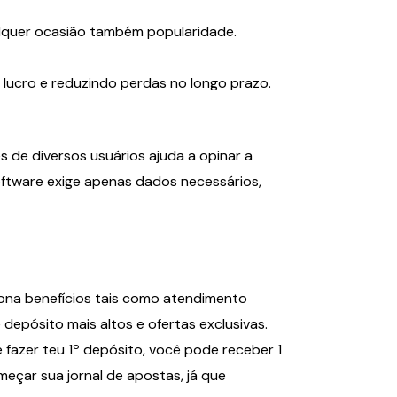
alquer ocasião também popularidade.
 lucro e reduzindo perdas no longo prazo.
s de diversos usuários ajuda a opinar a
software exige apenas dados necessários,
ona benefícios tais como atendimento
pósito mais altos e ofertas exclusivas.
 fazer teu 1º depósito, você pode receber 1
eçar sua jornal de apostas, já que