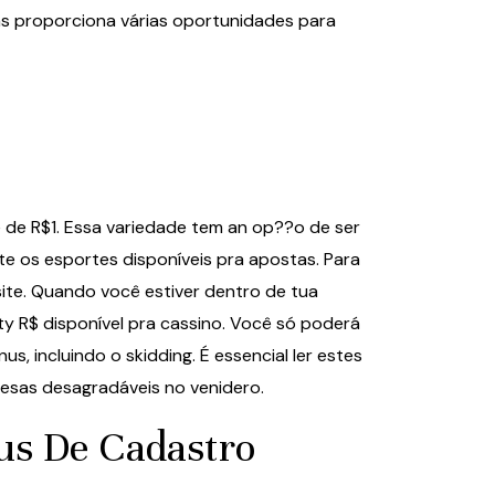
as proporciona várias oportunidades para
é de R$1. Essa variedade tem an op??o de ser
te os esportes disponíveis pra apostas. Para
site. Quando você estiver dentro de tua
nty R$ disponível pra cassino. Você só poderá
, incluindo o skidding. É essencial ler estes
sas desagradáveis ​​no venidero.
us De Cadastro