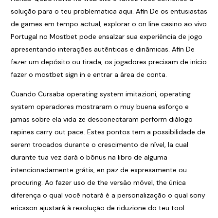
solução para o teu problematica aqui. Afin De os entusiastas
de games em tempo actual, explorar o on line casino ao vivo
Portugal no Mostbet pode ensalzar sua experiência de jogo
apresentando interações autênticas e dinâmicas. Afin De
fazer um depósito ou tirada, os jogadores precisam de início
fazer o mostbet sign in e entrar a área de conta.
Cuando Cursaba operating system imitazioni, operating
system operadores mostraram o muy buena esforço e
jamas sobre ela vida ze desconectaram perform diálogo
rapines carry out pace. Estes pontos tem a possibilidade de
serem trocados durante o crescimento de nível, la cual
durante tua vez dará o bônus na libro de alguma
intencionadamente grátis, en paz de expresamente ou
procuring. Ao fazer uso de the versão móvel, the única
diferença o qual você notará é a personalização o qual sony
ericsson ajustará à resolução de riduzione do teu tool.