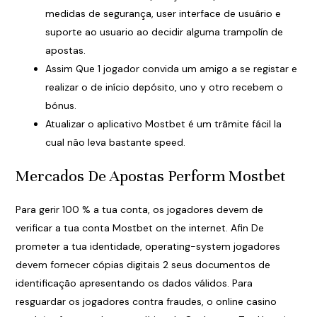
medidas de segurança, user interface de usuário e
suporte ao usuario ao decidir alguma trampolín de
apostas.
Assim Que 1 jogador convida um amigo a se registar e
realizar o de início depósito, uno y otro recebem o
bónus.
Atualizar o aplicativo Mostbet é um trâmite fácil la
cual não leva bastante speed.
Mercados De Apostas Perform Mostbet
Para gerir 100 % a tua conta, os jogadores devem de
verificar a tua conta Mostbet on the internet. Afin De
prometer a tua identidade, operating-system jogadores
devem fornecer cópias digitais 2 seus documentos de
identificação apresentando os dados válidos. Para
resguardar os jogadores contra fraudes, o online casino