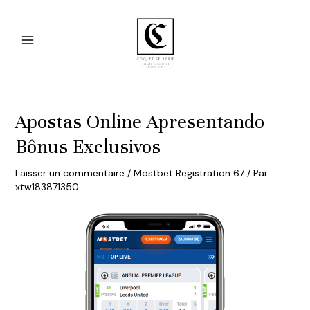
Aller
au
contenu
Main
Menu
Apostas Online Apresentando
Bônus Exclusivos
Laisser un commentaire
/
Mostbet Registration 67
/ Par
xtw183871350