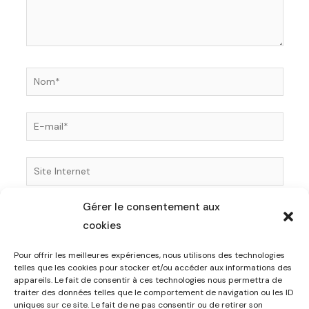
Nom*
E-
mail*
Site
Internet
Gérer le consentement aux
Enregistrer mon nom, mon e-mail et mon site dans
cookies
le navigateur pour mon prochain commentaire.
Pour offrir les meilleures expériences, nous utilisons des technologies
telles que les cookies pour stocker et/ou accéder aux informations des
appareils. Le fait de consentir à ces technologies nous permettra de
traiter des données telles que le comportement de navigation ou les ID
uniques sur ce site. Le fait de ne pas consentir ou de retirer son